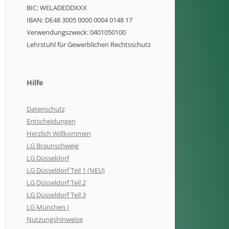
BIC: WELADEDDXXX
IBAN: DE48 3005 0000 0004 0148 17
Verwendungszweck: 0401050100
Lehrstuhl für Gewerblichen Rechtsschutz
Hilfe
Datenschutz
Entscheidungen
Herzlich Willkommen
LG Braunschweig
LG Düsseldorf
LG Düsseldorf Teil 1 (NEU)
LG Düsseldorf Teil 2
LG Düsseldorf Teil 3
LG München I
Nutzungshinweise