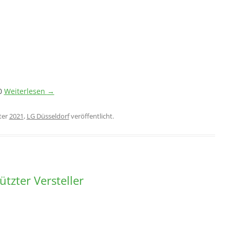
20
Weiterlesen
→
ter
2021
,
LG Düsseldorf
veröffentlicht.
tzter Versteller