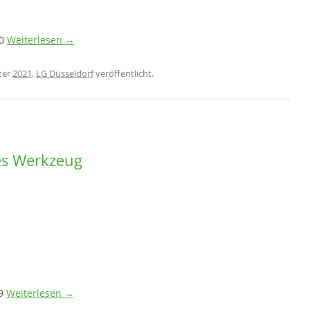
20
Weiterlesen
→
ter
2021
,
LG Düsseldorf
veröffentlicht.
es Werkzeug
19
Weiterlesen
→