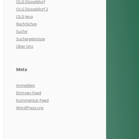
OLG Düsseldorf
OLG Düsseldorf 2
OLG Jena
Rechtliches
Suche
Suchergebnisse
Über Uns
Meta
Anmelden
Eintrags-Feed
Kommentar-Feed
WordPress.org