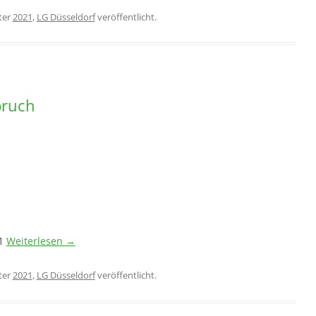
ter
2021
,
LG Düsseldorf
veröffentlicht.
pruch
21
Weiterlesen
→
ter
2021
,
LG Düsseldorf
veröffentlicht.