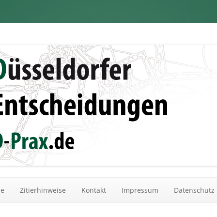
dungen
Zum Inhalt springen
he
Zitierhinweise
Kontakt
Impressum
Datenschutz