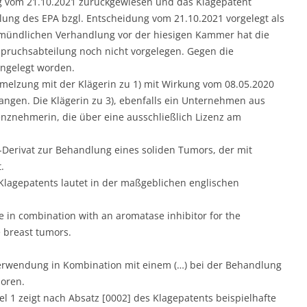
 vom 21.10.2021 zurückgewiesen und das Klagepatent
ilung des EPA bzgl. Entscheidung vom 21.10.2021 vorgelegt als
 mündlichen Verhandlung vor der hiesigen Kammer hat die
pruchsabteilung noch nicht vorgelegen. Gegen die
ingelegt worden.
chmelzung mit der Klägerin zu 1) mit Wirkung vom 08.05.2020
gangen. Die Klägerin zu 3), ebenfalls ein Unternehmen aus
zenznehmerin, die über eine ausschließlich Lizenz am
-Derivat zur Behandlung eines soliden Tumors, der mit
.
lagepatents lautet in der maßgeblichen englischen
e in combination with an aromatase inhibitor for the
 breast tumors.
Verwendung in Kombination mit einem (…) bei der Behandlung
oren.
el 1 zeigt nach Absatz [0002] des Klagepatents beispielhafte