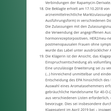
Verbindungen der Rapamycin-Derivate
Die Beklagte erhielt am 17.10.2018 vo
arzneimittelrechtliche Marktzulassunge
Ausführungsform) in verschiedenen Do
Die Zulassungen mit den Zulassungsnum
die Verwendung der angegriffenen Ausf
hormonrezeptorpositiven, HER2/neu-ne
postmenopausalen Frauen ohne symptom
wurde das Label unter ausdrücklicher 
Die Klägerin ist der Ansicht, das Kla
Einspruchsentscheidung als vollumfäng
Eine unzulässige Erweiterung sei zu v
(…) hinreichend unmittelbar und eindeut
Entscheidung des EPA hinsichtlich des 
Auswahl eines Aromatasehemmers erfor
gebräuchliche Handelsname für 40-O-(2
aus verschiedenen Listen erforderlich
bevorzuge. Dies sei insbesondere durch
Klagepatent im April 2019 bei – insowe