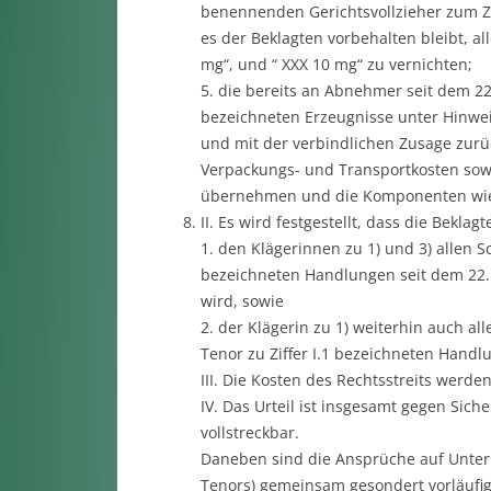
benennenden Gerichtsvollzieher zum Z
es der Beklagten vorbehalten bleibt, al
mg“, und “ XXX 10 mg“ zu vernichten;
5. die bereits an Abnehmer seit dem 22.
bezeichneten Erzeugnisse unter Hinweis
und mit der verbindlichen Zusage zurü
Verpackungs- und Transportkosten sow
übernehmen und die Komponenten wie
II. Es wird festgestellt, dass die Beklagte
1. den Klägerinnen zu 1) und 3) allen S
bezeichneten Handlungen seit dem 22. 
wird, sowie
2. der Klägerin zu 1) weiterhin auch al
Tenor zu Ziffer I.1 bezeichneten Handl
III. Die Kosten des Rechtsstreits werde
IV. Das Urteil ist insgesamt gegen Sich
vollstreckbar.
Daneben sind die Ansprüche auf Unterla
Tenors) gemeinsam gesondert vorläufig 