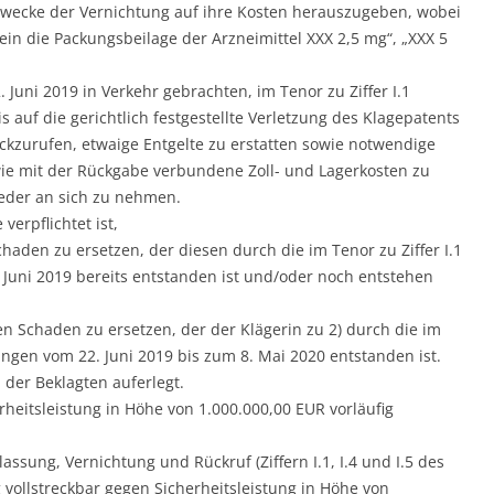
wecke der Vernichtung auf ihre Kosten herauszugeben, wobei
lein die Packungsbeilage der Arzneimittel XXX 2,5 mg“, „XXX 5
 Juni 2019 in Verkehr gebrachten, im Tenor zu Ziffer I.1
 auf die gerichtlich festgestellte Verletzung des Klagepatents
ckzurufen, etwaige Entgelte zu erstatten sowie notwendige
ie mit der Rückgabe verbundene Zoll- und Lagerkosten zu
der an sich zu nehmen.
 verpflichtet ist,
chaden zu ersetzen, der diesen durch die im Tenor zu Ziffer I.1
Juni 2019 bereits entstanden ist und/oder noch entstehen
len Schaden zu ersetzen, der der Klägerin zu 2) durch die im
ungen vom 22. Juni 2019 bis zum 8. Mai 2020 entstanden ist.
n der Beklagten auferlegt.
erheitsleistung in Höhe von 1.000.000,00 EUR vorläufig
ssung, Vernichtung und Rückruf (Ziffern I.1, I.4 und I.5 des
vollstreckbar gegen Sicherheitsleistung in Höhe von