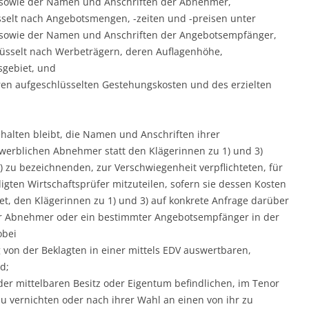
 sowie der Namen und Anschriften der Abnehmer,
sselt nach Angebotsmengen, -zeiten und -preisen unter
 sowie der Namen und Anschriften der Angebotsempfänger,
üsselt nach Werbeträgern, deren Auflagenhöhe,
sgebiet, und
ren aufgeschlüsselten Gestehungskosten und des erzielten
halten bleibt, die Namen und Anschriften ihrer
werblichen Abnehmer statt den Klägerinnen zu 1) und 3)
 zu bezeichnenden, zur Verschwiegenheit verpflichteten, für
gten Wirtschaftsprüfer mitzuteilen, sofern sie dessen Kosten
tet, den Klägerinnen zu 1) und 3) auf konkrete Anfrage darüber
ter Abnehmer oder ein bestimmter Angebotsempfänger in der
obei
von der Beklagten in einer mittels EDV auswertbaren,
d;
oder mittelbaren Besitz oder Eigentum befindlichen, im Tenor
zu vernichten oder nach ihrer Wahl an einen von ihr zu