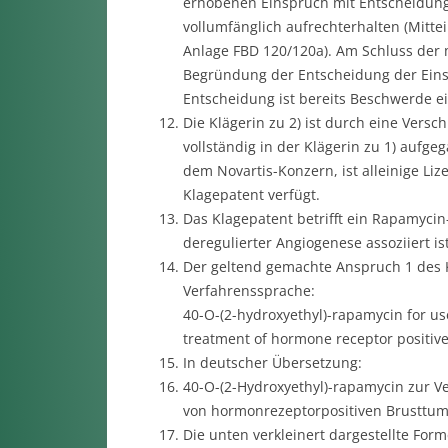
erhobenen Einspruch mit Entscheidung
vollumfänglich aufrechterhalten (Mitte
Anlage FBD 120/120a). Am Schluss der
Begründung der Entscheidung der Eins
Entscheidung ist bereits Beschwerde e
Die Klägerin zu 2) ist durch eine Vers
vollständig in der Klägerin zu 1) aufge
dem Novartis-Konzern, ist alleinige Li
Klagepatent verfügt.
Das Klagepatent betrifft ein Rapamycin
deregulierter Angiogenese assoziiert ist
Der geltend gemachte Anspruch 1 des K
Verfahrenssprache:
40-O-(2-hydroxyethyl)-rapamycin for us
treatment of hormone receptor positive
In deutscher Übersetzung:
40-O-(2-Hydroxyethyl)-rapamycin zur 
von hormonrezeptorpositiven Brusttum
Die unten verkleinert dargestellte Form