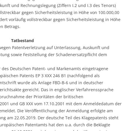
unft und Rechnungslegung (Ziffern I.2 und I.3 des Tenors)
lstreckbar gegen Sicherheitsleistung in Höhe von 100.000,00
ert vorläufig vollstreckbar gegen Sicherheitsleistung in Höhe
en Betrags.
Tatbestand
wegen Patentverletzung auf Unterlassung, Auskunft und
ung sowie Feststellung der Schadenersatzpflicht dem
ster des Deutschen Patent- und Markenamts eingetragene
päischen Patents EP 3 XXX 246 B1 (nachfolgend als
ntschrift wurde als Anlage FBD-B-6 und in deutscher
richtsakte gereicht. Das in englischer Verfahrenssprache
pruchnahme der Prioritäten der britischen
2001 und GB XXX vom 17.10.2001 mit dem Anmeldedatum der
eldet. Die Veröffentlichung der Anmeldung erfolgte am
ung am 22.05.2019. Der deutsche Teil des Klagepatents steht
Europäischen Patentamts hat den u.a. durch die Beklagte