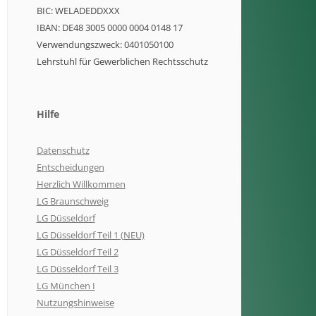
BIC: WELADEDDXXX
IBAN: DE48 3005 0000 0004 0148 17
Verwendungszweck: 0401050100
Lehrstuhl für Gewerblichen Rechtsschutz
Hilfe
Datenschutz
Entscheidungen
Herzlich Willkommen
LG Braunschweig
LG Düsseldorf
LG Düsseldorf Teil 1 (NEU)
LG Düsseldorf Teil 2
LG Düsseldorf Teil 3
LG München I
Nutzungshinweise