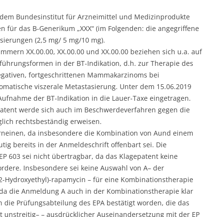
.
n dem Bundesinstitut für Arzneimittel und Medizinprodukte
n für das B-Generikum „XXX“ (im Folgenden: die angegriffene
sierungen (2,5 mg/ 5 mg/10 mg).
mern XX.00.00, XX.00.00 und XX.00.00 beziehen sich u.a. auf
ührungsformen in der BT-Indikation, d.h. zur Therapie des
gativen, fortgeschrittenen Mammakarzinoms bei
atische viszerale Metastasierung. Unter dem 15.06.2019
Aufnahme der BT-Indikation in die Lauer-Taxe eingetragen.
gepatent werde sich auch im Beschwerdeverfahren gegen die
lich rechtsbeständig erweisen.
erneinen, da insbesondere die Kombination von Aund einem
ig bereits in der Anmeldeschrift offenbart sei. Die
EP 603 sei nicht übertragbar, da das Klagepatent keine
dere. Insbesondere sei keine Auswahl von A– der
-Hydroxyethyl)-rapamycin – für eine Kombinationstherapie
, da die Anmeldung A auch in der Kombinationstherapie klar
 die Prüfungsabteilung des EPA bestätigt worden, die das
it unstreitig– – ausdrücklicher Auseinandersetzung mit der EP