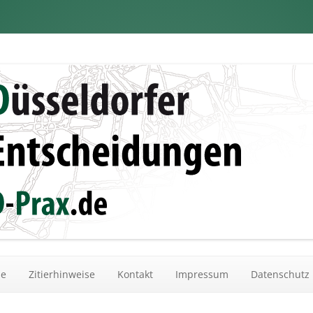
dungen
Zum Inhalt springen
he
Zitierhinweise
Kontakt
Impressum
Datenschutz