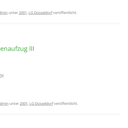
dmin
unter
2001
,
LG Düsseldorf
veröffentlicht.
enaufzug III
01
dmin
unter
2001
,
LG Düsseldorf
veröffentlicht.