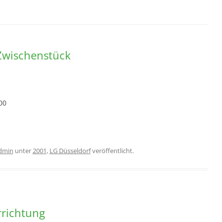
 Zwischenstück
00
dmin
unter
2001
,
LG Düsseldorf
veröffentlicht.
rrichtung