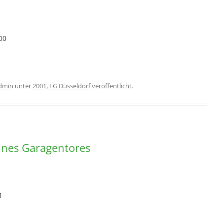
00
dmin
unter
2001
,
LG Düsseldorf
veröffentlicht.
ines Garagentores
1