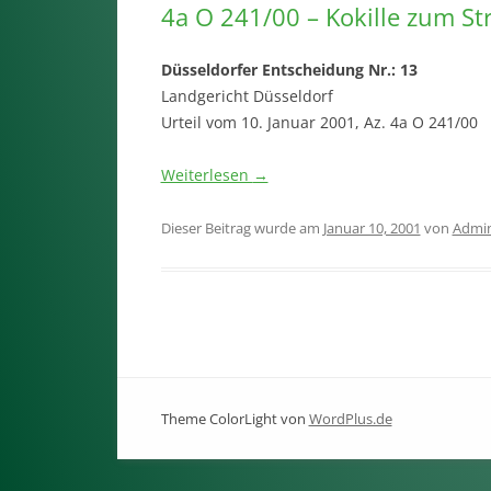
4a O 241/00 – Kokille zum S
Düsseldorfer Entscheidung Nr.: 13
Landgericht Düsseldorf
Urteil vom 10. Januar 2001, Az. 4a O 241/00
Weiterlesen
→
Dieser Beitrag wurde am
Januar 10, 2001
von
Admi
Theme ColorLight von
WordPlus.de