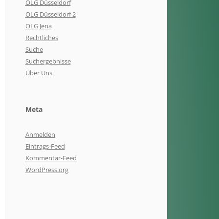
OLG Düsseldorf
OLG Düsseldorf 2
OLG Jena
Rechtliches
Suche
Suchergebnisse
Über Uns
Meta
Anmelden
Eintrags-Feed
Kommentar-Feed
WordPress.org