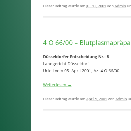
Dieser Beitrag wurde am
Juli 12, 2001
von
Admin
un
4 O 66/00 – Blutplasmapräpa
Düsseldorfer Entscheidung Nr.: 8
Landgericht Düsseldorf
Urteil vom 05. April 2001, Az. 4 O 66/00
Weiterlesen
→
Dieser Beitrag wurde am
April 5, 2001
von
Admin
u