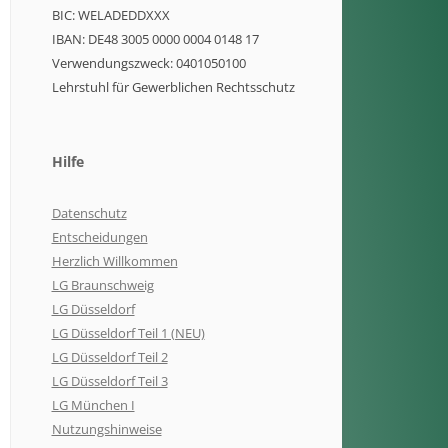
BIC: WELADEDDXXX
IBAN: DE48 3005 0000 0004 0148 17
Verwendungszweck: 0401050100
Lehrstuhl für Gewerblichen Rechtsschutz
Hilfe
Datenschutz
Entscheidungen
Herzlich Willkommen
LG Braunschweig
LG Düsseldorf
LG Düsseldorf Teil 1 (NEU)
LG Düsseldorf Teil 2
LG Düsseldorf Teil 3
LG München I
Nutzungshinweise