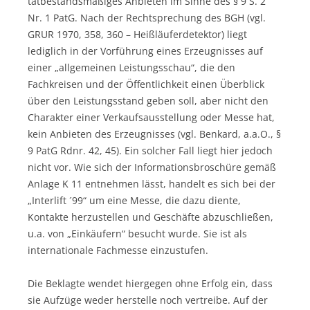
tatbestandsmäßiges Anbieten im Sinne des § 9 S. 2
Nr. 1 PatG. Nach der Rechtsprechung des BGH (vgl.
GRUR 1970, 358, 360 – Heißläuferdetektor) liegt
lediglich in der Vorführung eines Erzeugnisses auf
einer „allgemeinen Leistungsschau“, die den
Fachkreisen und der Öffentlichkeit einen Überblick
über den Leistungsstand geben soll, aber nicht den
Charakter einer Verkaufsausstellung oder Messe hat,
kein Anbieten des Erzeugnisses (vgl. Benkard, a.a.O., §
9 PatG Rdnr. 42, 45). Ein solcher Fall liegt hier jedoch
nicht vor. Wie sich der Informationsbroschüre gemäß
Anlage K 11 entnehmen lässt, handelt es sich bei der
„Interlift ´99“ um eine Messe, die dazu diente,
Kontakte herzustellen und Geschäfte abzuschließen,
u.a. von „Einkäufern“ besucht wurde. Sie ist als
internationale Fachmesse einzustufen.
Die Beklagte wendet hiergegen ohne Erfolg ein, dass
sie Aufzüge weder herstelle noch vertreibe. Auf der