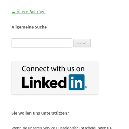
Beitragsnavigation
←
Ältere Beiträge
Allgemeine Suche
Suchen
nach:
Sie wollen uns unterstützen?
Wenn sie unseren Service Düsseldorfer Entscheidungen (D-