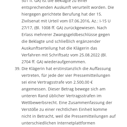
501 ff. GA) ist die Beklagte zu einer
entsprechenden Auskunft verurteilt worden. Die
hiergegen gerichtete Berufung hat der 15.
Zivilsenat mit Urteil vom 07.06.2016, Az.: I-15 U
27/17, (Bl. 1008 ff. GA) zurückgewiesen. Nach
Erlass mehrerer Zwangsgeldbeschlüsse gegen
die Beklagte und schließlich ergänzender
Auskunftserteilung hat die Klägerin das
Verfahren mit Schriftsatz vom 25.08.2022 (Bl.
2704 ff. GA) wiederaufgenommen.
Die Klägerin hat erstinstanzlich die Auffassung
vertreten, für jede der vier Pressemitteilungen
sei eine Vertragsstrafe von 2.500,00 €
angemessen. Dieser Betrag bewege sich am
unteren Rand üblicher Vertragsstrafen im
Wettbewerbsrecht. Eine Zusammenfassung der
Verstöße zu einer rechtlichen Einheit komme
nicht in Betracht, weil die Pressemitteilungen auf
unterschiedlichen Internetplattformen