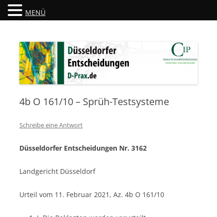
MENÜ
Düsseldorfer Entscheidungen
D-Prax.de
4b O 161/10 – Sprüh-Testsysteme
Schreibe eine Antwort
Düsseldorfer Entscheidungen Nr. 3162
Landgericht Düsseldorf
Urteil vom 11. Februar 2021, Az. 4b O 161/10