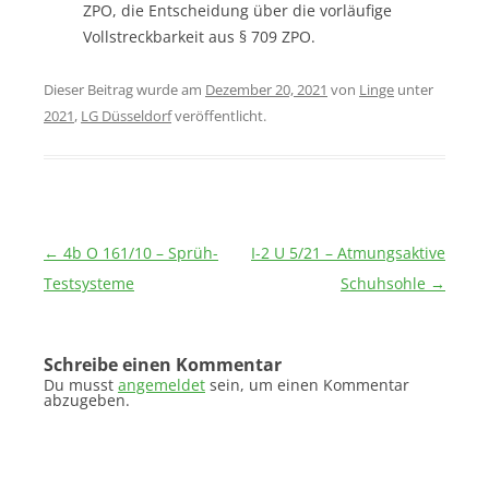
ZPO, die Entscheidung über die vorläufige
Vollstreckbarkeit aus § 709 ZPO.
Dieser Beitrag wurde am
Dezember 20, 2021
von
Linge
unter
2021
,
LG Düsseldorf
veröffentlicht.
Beitragsnavigation
←
4b O 161/10 – Sprüh-
I-2 U 5/21 – Atmungsaktive
Testsysteme
Schuhsohle
→
Schreibe einen Kommentar
Du musst
angemeldet
sein, um einen Kommentar
abzugeben.