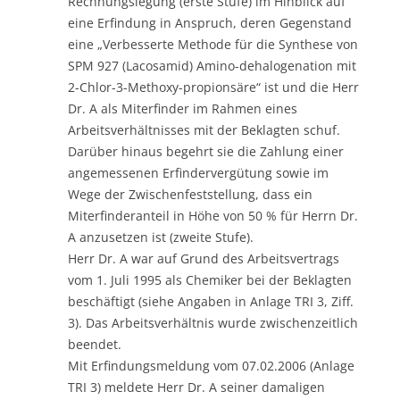
Rechnungslegung (erste Stufe) im Hinblick auf
eine Erfindung in Anspruch, deren Gegenstand
eine „Verbesserte Methode für die Synthese von
SPM 927 (Lacosamid) Amino-dehalogenation mit
2-Chlor-3-Methoxy-propionsäre“ ist und die Herr
Dr. A als Miterfinder im Rahmen eines
Arbeitsverhältnisses mit der Beklagten schuf.
Darüber hinaus begehrt sie die Zahlung einer
angemessenen Erfindervergütung sowie im
Wege der Zwischenfeststellung, dass ein
Miterfinderanteil in Höhe von 50 % für Herrn Dr.
A anzusetzen ist (zweite Stufe).
Herr Dr. A war auf Grund des Arbeitsvertrags
vom 1. Juli 1995 als Chemiker bei der Beklagten
beschäftigt (siehe Angaben in Anlage TRI 3, Ziff.
3). Das Arbeitsverhältnis wurde zwischenzeitlich
beendet.
Mit Erfindungsmeldung vom 07.02.2006 (Anlage
TRI 3) meldete Herr Dr. A seiner damaligen