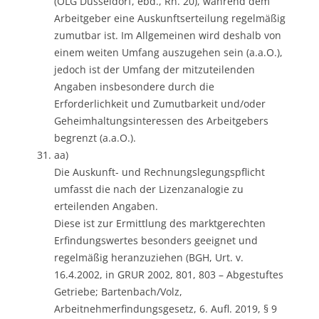
(OLG Düsseldorf, ebd., Rn. 20), während dem
Arbeitgeber eine Auskunftserteilung regelmäßig
zumutbar ist. Im Allgemeinen wird deshalb von
einem weiten Umfang auszugehen sein (a.a.O.),
jedoch ist der Umfang der mitzuteilenden
Angaben insbesondere durch die
Erforderlichkeit und Zumutbarkeit und/oder
Geheimhaltungsinteressen des Arbeitgebers
begrenzt (a.a.O.).
aa)
Die Auskunft- und Rechnungslegungspflicht
umfasst die nach der Lizenzanalogie zu
erteilenden Angaben.
Diese ist zur Ermittlung des marktgerechten
Erfindungswertes besonders geeignet und
regelmäßig heranzuziehen (BGH, Urt. v.
16.4.2002, in GRUR 2002, 801, 803 – Abgestuftes
Getriebe; Bartenbach/Volz,
Arbeitnehmerfindungsgesetz, 6. Aufl. 2019, § 9