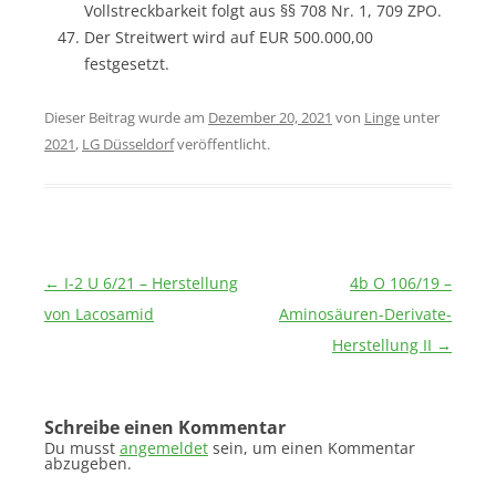
Vollstreckbarkeit folgt aus §§ 708 Nr. 1, 709 ZPO.
Der Streitwert wird auf EUR 500.000,00
festgesetzt.
Dieser Beitrag wurde am
Dezember 20, 2021
von
Linge
unter
2021
,
LG Düsseldorf
veröffentlicht.
Beitragsnavigation
←
I-2 U 6/21 – Herstellung
4b O 106/19 –
von Lacosamid
Aminosäuren-Derivate-
Herstellung II
→
Schreibe einen Kommentar
Du musst
angemeldet
sein, um einen Kommentar
abzugeben.