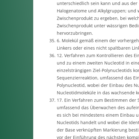
unterschiedlich sein kann und aus der
Halogenatome und Alkylgruppen; und 
Zwischenprodukt zu ergeben, bei welch
Zwischenprodukt unter wässrigen Bedin
hervorzubringen.
6. Molekül gemäß einem der vorhergeh
Linkers oder eines nicht spaltbaren Li
12. Verfahren zum Kontrollieren des Ei
und zu einem zweiten Nucleotid in eine
einzelsträngigen Ziel-Polynucleotids k
Sequenzierreaktion, umfassend das Ei
Polynucleotid, wobei der Einbau des Nu
Nucleotidmoleküle in das wachsende ko
17. Ein Verfahren zum Bestimmen der S
umfassend das Überwachen des aufein
es sich bei mindestens einem Einbau u
Nucleotids handelt und wobei die Iden
der Base verknüpften Markierung best
vor der Einführung des nächsten komp