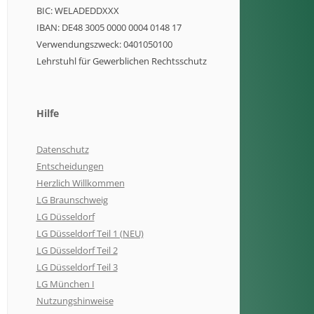
BIC: WELADEDDXXX
IBAN: DE48 3005 0000 0004 0148 17
Verwendungszweck: 0401050100
Lehrstuhl für Gewerblichen Rechtsschutz
Hilfe
Datenschutz
Entscheidungen
Herzlich Willkommen
LG Braunschweig
LG Düsseldorf
LG Düsseldorf Teil 1 (NEU)
LG Düsseldorf Teil 2
LG Düsseldorf Teil 3
LG München I
Nutzungshinweise