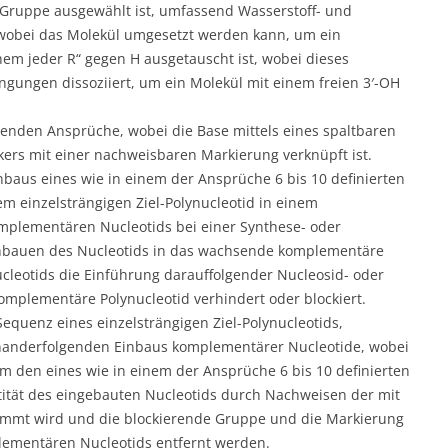
 Gruppe ausgewählt ist, umfassend Wasserstoff- und
wobei das Molekül umgesetzt werden kann, um ein
em jeder R“ gegen H ausgetauscht ist, wobei dieses
gungen dissoziiert, um ein Molekül mit einem freien 3′-OH
enden Ansprüche, wobei die Base mittels eines spaltbaren
nkers mit einer nachweisbaren Markierung verknüpft ist.
nbaus eines wie in einem der Ansprüche 6 bis 10 definierten
m einzelsträngigen Ziel-Polynucleotid in einem
omplementären Nucleotids bei einer Synthese- oder
nbauen des Nucleotids in das wachsende komplementäre
cleotids die Einführung darauffolgender Nucleosid- oder
mplementäre Polynucleotid verhindert oder blockiert.
equenz eines einzelsträngigen Ziel-Polynucleotids,
anderfolgenden Einbaus komplementärer Nucleotide, wobei
m den eines wie in einem der Ansprüche 6 bis 10 definierten
tität des eingebauten Nucleotids durch Nachweisen der mit
immt wird und die blockierende Gruppe und die Markierung
lementären Nucleotids entfernt werden.