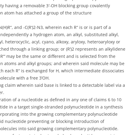
ty having a removable 3′-OH blocking group covalently
on atom has attached a group of the structure
-N(H)R“, and -C(R‘)2-N3, wherein each R“ is or is part of a
independently a hydrogen atom, an alkyl, substituted alkyl,
ryl, heterocyclic, acyl, cyano, alkoxy, aryloxy, heteroaryloxy or
ched through a linking group; or (R‘)2 represents an alkylidene
R“‘ may be the same or different and is selected from the
n atoms and alkyl groups; and wherein said molecule may be
ch each R“ is exchanged for H, which intermediate dissociates
olecule with a free 3’OH.
g claim wherein said base is linked to a detectable label via a
er.
ation of a nucleotide as defined in any one of claims 6 to 10
de in a target single-stranded polynucleotide in a synthesis
orporating into the growing complementary polynucleotide
aid nucleotide preventing or blocking introduction of
olecules into said growing complementary polynucleotide.