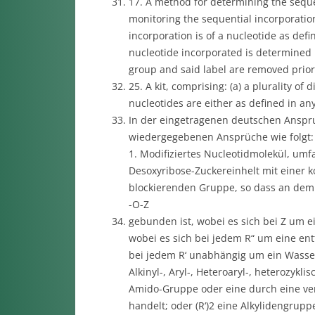
17. A method for determining the seque
monitoring the sequential incorporatio
incorporation is of a nucleotide as defi
nucleotide incorporated is determined b
group and said label are removed prior
25. A kit, comprising: (a) a plurality of 
nucleotides are either as defined in any
In der eingetragenen deutschen Anspr
wiedergegebenen Ansprüche wie folgt:
1. Modifiziertes Nucleotidmolekül, umf
Desoxyribose-Zuckereinhelt mit einer 
blockierenden Gruppe, so dass an dem 
-O-Z
gebunden ist, wobei es sich bei Z um ein
wobei es sich bei jedem R“ um eine ent
bei jedem R‘ unabhängig um ein Wassersto
Alkinyl-, Aryl-, Heteroaryl-, heterozykli
Amido-Gruppe oder eine durch eine v
handelt; oder (R‘)2 eine Alkylidengruppe