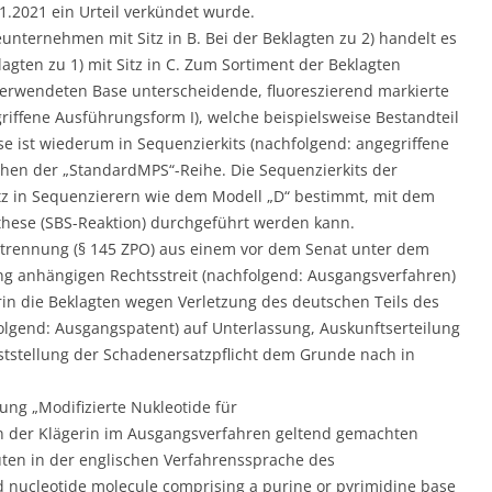
1.2021 ein Urteil verkündet wurde.
ieunternehmen mit Sitz in B. Bei der Beklagten zu 2) handelt es
agten zu 1) mit Sitz in C. Zum Sortiment der Beklagten
 verwendeten Base unterscheidende, fluoreszierend markierte
iffene Ausführungsform I), welche beispielsweise Bestandteil
e ist wiederum in Sequenzierkits (nachfolgend: angegriffene
chen der „StandardMPS“-Reihe. Die Sequenzierkits der
tz in Sequenzierern wie dem Modell „D“ bestimmt, mit dem
hese (SBS-Reaktion) durchgeführt werden kann.
btrennung (§ 145 ZPO) aus einem vor dem Senat unter dem
ung anhängigen Rechtsstreit (nachfolgend: Ausgangsverfahren)
in die Beklagten wegen Verletzung des deutschen Teils des
olgend: Ausgangspatent) auf Unterlassung, Auskunftserteilung
tstellung der Schadenersatzpflicht dem Grunde nach in
ng „Modifizierte Nukleotide für
on der Klägerin im Ausgangsverfahren geltend gemachten
uten in der englischen Verfahrenssprache des
d nucleotide molecule comprising a purine or pyrimidine base