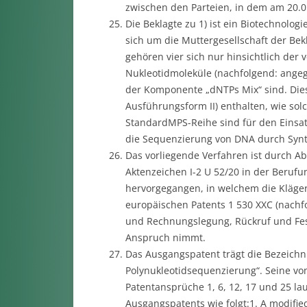
zwischen den Parteien, in dem am 20.0
Die Beklagte zu 1) ist ein Biotechnolog
sich um die Muttergesellschaft der Bekl
gehören vier sich nur hinsichtlich der
Nukleotidmoleküle (nachfolgend: angegr
der Komponente „dNTPs Mix“ sind. Dies
Ausführungsform II) enthalten, wie sol
StandardMPS-Reihe sind für den Einsa
die Sequenzierung von DNA durch Synt
Das vorliegende Verfahren ist durch A
Aktenzeichen I-2 U 52/20 in der Beruf
hervorgegangen, in welchem die Kläger
europäischen Patents 1 530 XXC (nachf
und Rechnungslegung, Rückruf und Fes
Anspruch nimmt.
Das Ausgangspatent trägt die Bezeichnu
Polynukleotidsequenzierung“. Seine v
Patentansprüche 1, 6, 12, 17 und 25 la
Ausgangspatents wie folgt:1. A modifie