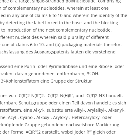
nce of a target single-stranded polynucleotide, comprising
n of complementary nucleotides, wherein at least one
ned in any one of claims 6 to 10 and wherein the identity of the
y detecting the label linked to the base, and the blocking
 to introduction of the next complementary nucleotide.
different nucleotides wherein said plurality of different
 one of claims 6 to 10; and (b) packaging materials therefor.
uchsfassung des Ausgangspatents lauten die vorstehend
assend eine Purin- oder Pyrimidinbase und eine Ribose- oder
kovalent daran gebundenen, entfernbaren, 3′-OH-
3′-Kohlenstoffatom eine Gruppe der Struktur
es von -C(R‘)2-N(R“)2, -C(R‘)2-N(H)R“, und -C(R‘)2-N3 handelt,
fernbare Schutzgruppe oder einen Teil davon handelt; es sich
ffatom, eine Alkyl-, substituierte Alkyl-, Arylalkyl-, Alkenyl-,
sche, Acyl-, Cyano-, Alkoxy-, Aryloxy-, Heteroaryloxy- oder
erknüpfende Gruppe gebundene nachweisbare Markierung
 der Formel =C(R’“)2 darstellt, wobei jeder R'“ gleich oder