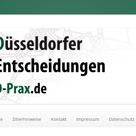
dungen
Zum Inhalt springen
he
Zitierhinweise
Kontakt
Impressum
Datenschutz