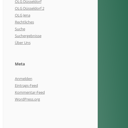
OLG Düsseldorf
OLG Düsseldorf 2
OLG Jena
Rechtliches
Suche
Suchergebnisse
Über Uns
Meta
Anmelden
Eintrags-Feed
Kommentar-Feed
WordPress.org