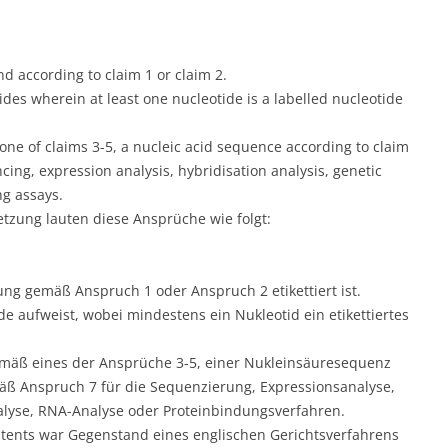
d according to claim 1 or claim 2.
ides wherein at least one nucleotide is a labelled nucleotide
 one of claims 3-5, a nucleic acid sequence according to claim
ncing, expression analysis, hybridisation analysis, genetic
ng assays.
tzung lauten diese Ansprüche wie folgt:
ung gemäß Anspruch 1 oder Anspruch 2 etikettiert ist.
tide aufweist, wobei mindestens ein Nukleotid ein etikettiertes
emäß eines der Ansprüche 3-5, einer Nukleinsäuresequenz
ß Anspruch 7 für die Sequenzierung, Expressionsanalyse,
alyse, RNA-Analyse oder Proteinbindungsverfahren.
patents war Gegenstand eines englischen Gerichtsverfahrens