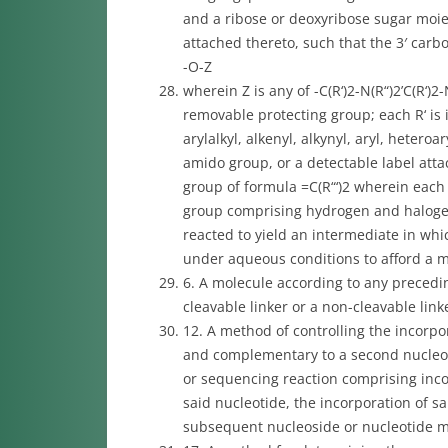
and a ribose or deoxyribose sugar moie
attached thereto, such that the 3′ carb
-O-Z
wherein Z is any of -C(R‘)2-N(R“)2’C(R‘)2
removable protecting group; each R‘ is 
arylalkyl, alkenyl, alkynyl, aryl, heteroa
amido group, or a detectable label atta
group of formula =C(R“‘)2 wherein each 
group comprising hydrogen and haloge
reacted to yield an intermediate in whi
under aqueous conditions to afford a m
6. A molecule according to any precedin
cleavable linker or a non-cleavable link
12. A method of controlling the incorpor
and complementary to a second nucleoti
or sequencing reaction comprising inc
said nucleotide, the incorporation of s
subsequent nucleoside or nucleotide m