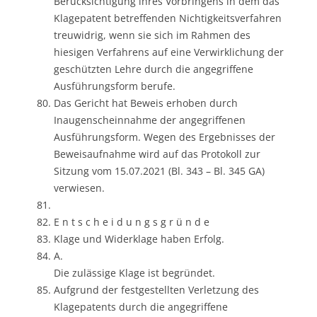
Berücksichtigung ihres Vorbringens in dem das
Klagepatent betreffenden Nichtigkeitsverfahren
treuwidrig, wenn sie sich im Rahmen des
hiesigen Verfahrens auf eine Verwirklichung der
geschützten Lehre durch die angegriffene
Ausführungsform berufe.
Das Gericht hat Beweis erhoben durch
Inaugenscheinnahme der angegriffenen
Ausführungsform. Wegen des Ergebnisses der
Beweisaufnahme wird auf das Protokoll zur
Sitzung vom 15.07.2021 (Bl. 343 – Bl. 345 GA)
verwiesen.
E n t s c h e i d u n g s g r ü n d e
Klage und Widerklage haben Erfolg.
A.
Die zulässige Klage ist begründet.
Aufgrund der festgestellten Verletzung des
Klagepatents durch die angegriffene