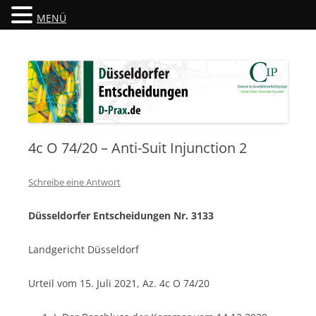
MENÜ
Düsseldorfer Entscheidungen
D-Prax.de
4c O 74/20 – Anti-Suit Injunction 2
Schreibe eine Antwort
Düsseldorfer Entscheidungen Nr. 3133
Landgericht Düsseldorf
Urteil vom 15. Juli 2021, Az. 4c O 74/20