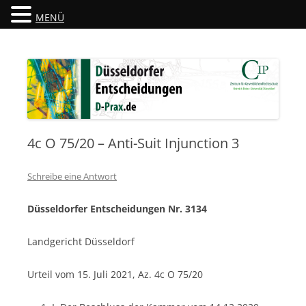
MENÜ
Düsseldorfer Entscheidungen
D-Prax.de
4c O 75/20 – Anti-Suit Injunction 3
Schreibe eine Antwort
Düsseldorfer Entscheidungen Nr. 3134
Landgericht Düsseldorf
Urteil vom 15. Juli 2021, Az. 4c O 75/20