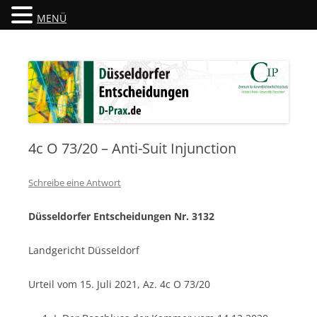
MENÜ
Düsseldorfer Entscheidungen
D-Prax.de
4c O 73/20 – Anti-Suit Injunction
Schreibe eine Antwort
Düsseldorfer Entscheidungen Nr. 3132
Landgericht Düsseldorf
Urteil vom 15. Juli 2021, Az. 4c O 73/20