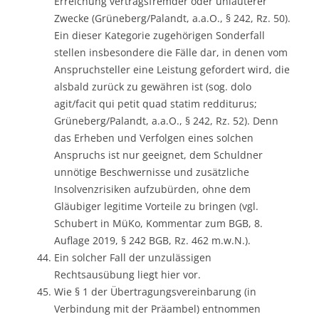
Erreichung vertragsfremder oder unlauterer
Zwecke (Grüneberg/Palandt, a.a.O., § 242, Rz. 50).
Ein dieser Kategorie zugehörigen Sonderfall
stellen insbesondere die Fälle dar, in denen vom
Anspruchsteller eine Leistung gefordert wird, die
alsbald zurück zu gewähren ist (sog. dolo
agit/facit qui petit quad statim redditurus;
Grüneberg/Palandt, a.a.O., § 242, Rz. 52). Denn
das Erheben und Verfolgen eines solchen
Anspruchs ist nur geeignet, dem Schuldner
unnötige Beschwernisse und zusätzliche
Insolvenzrisiken aufzubürden, ohne dem
Gläubiger legitime Vorteile zu bringen (vgl.
Schubert in MüKo, Kommentar zum BGB, 8.
Auflage 2019, § 242 BGB, Rz. 462 m.w.N.).
Ein solcher Fall der unzulässigen
Rechtsausübung liegt hier vor.
Wie § 1 der Übertragungsvereinbarung (in
Verbindung mit der Präambel) entnommen