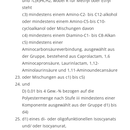
und -C(R)HCH2, wobei R für Methyl oder Ethyl
steht
c3) mindestens einem Amino-C2- bis C12-alkohol
oder mindestens einem Amino-C5-bis C10-
cycloalkanol oder Mischungen davon
c4) mindestens einem Diamino-C1- bis C8-Alkan
c5) mindestens einer
Aminocarbonsäureverbindung, ausgewählt aus
der Gruppe, bestehend aus Caprolactam, 1,6
Aminocapronsäure, Laurinlactam, 1,12-
Aminolaurinsäure und 1,11-Aminoundecansäure
oder Mischungen aus c1) bis c5)
und
D) 0,01 bis 4 Gew.-% bezogen auf die
Polyestermenge nach Stufe iii mindestens einer
Komponente ausgewählt aus der Gruppe d1) bis
d4)
d1) eines di- oder oligofunktionellen Isoscyanats
und/ oder Isocyanurat,