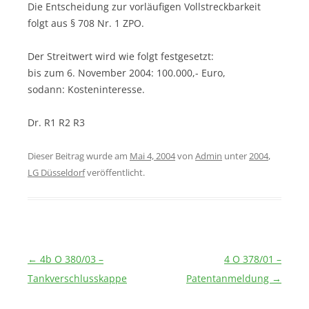
Die Entscheidung zur vorläufigen Vollstreckbarkeit
folgt aus § 708 Nr. 1 ZPO.
Der Streitwert wird wie folgt festgesetzt:
bis zum 6. November 2004: 100.000,- Euro,
sodann: Kosteninteresse.
Dr. R1 R2 R3
Dieser Beitrag wurde am
Mai 4, 2004
von
Admin
unter
2004
,
LG Düsseldorf
veröffentlicht.
Beitragsnavigation
←
4b O 380/03 –
4 O 378/01 –
Tankverschlusskappe
Patentanmeldung
→