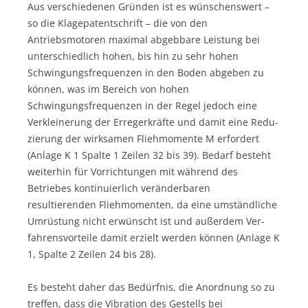
Aus verschiedenen Gründen ist es wünschenswert –
so die Klage­patent­schrift – die von den
Antriebsmotoren maximal abgebbare Leis­tung bei
unterschiedlich hohen, bis hin zu sehr hohen
Schwingungsfrequenzen in den Boden abgeben zu
können, was im Bereich von hohen
Schwingungsfrequenzen in der Regel jedoch eine
Verkleinerung der Erregerkräfte und damit eine Redu­
zierung der wirksamen Fliehmomente M erfordert
(Anlage K 1 Spalte 1 Zeilen 32 bis 39). Bedarf besteht
weiterhin für Vor­richtungen mit während des
Betriebes kontinuierlich verän­derbaren
resultierenden Fliehmomenten, da eine um­ständliche
Um­rüstung nicht erwünscht ist und außerdem Ver­
fahrens­vorteile damit erzielt werden können (Anlage K
1, Spalte 2 Zeilen 24 bis 28).
Es besteht daher das Bedürfnis, die Anordnung so zu
treffen, dass die Vibration des Gestells bei