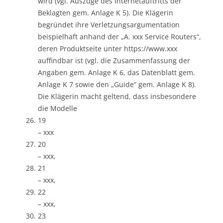
wird (vgl. Auszüge des Internetauftritts der
Beklagten gem. Anlage K 5). Die Klägerin
begründet ihre Verletzungsargumentation
beispielhaft anhand der „A. xxx Service Routers“,
deren Produktseite unter https://www.xxx
auffindbar ist (vgl. die Zusammenfassung der
Angaben gem. Anlage K 6, das Datenblatt gem.
Anlage K 7 sowie den „Guide“ gem. Anlage K 8).
Die Klägerin macht geltend, dass insbesondere
die Modelle
19
– xxx
20
– xxx,
21
– xxx,
22
– xxx,
23