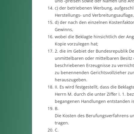
und -preisen sowie der Namen und Ans
c) der betriebenen Werbung, aufgesch
Herstellungs- und Verbreitungsauflage
d) der nach den einzelnen Kostenfakto
Gewinns,
wobei die Beklagte hinsichtlich der Ang
Kopie vorzulegen hat;
2. die im Gebiet der Bundesrepublik Deu
unmittelbaren oder mittelbaren Besitz o
beschriebenen Erzeugnisse zu vernicht
zu benennenden Gerichtsvollzieher zu
herauszugeben.
II. Es wird festgestellt, dass die Beklag
Herrn M. durch die unter Ziffer I. 1. be
begangenen Handlungen entstanden ist
B.
Die Kosten des Berufungsverfahrens und
tragen.
C.