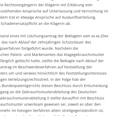
 die Rechtsvorgängerin der Klägerin mit Erklärung vom
e zustehenden Ansprüche auf Unterlassung und Vernichtung im
em trat er etwaige Ansprüche auf Auskunftserteilung,
Schadenersatzpflicht an die Klägerin ab.
and eines mit Löschungsantrag der Beklagten vom xx.xx.20xx
das nach Ablauf der zehnjährigen Schutzdauer des
ngsverfahren fortgeführt wurde. Nachdem die
tschen Patent- und Markenamtes das Klagegebrauchsmuster
änglich gelöscht hatte, stellte die Beklagte nach Ablauf der
antrag im Beschwerdeverfahren auf Feststellung der
rs um und verwies hinsichtlich des Feststellungsinteresses
en Verletzungsrechtsstreit. In der Folge hob der
Bundespatentgerichts diesen Beschluss durch Entscheidung
organg an die Gebrauchsmusterabteilung des Deutschen
ebrauchsmusterabteilung II stellte daraufhin mit Beschluss
brauchsmuster unwirksam gewesen sei, soweit es über den
mehr im hiesigen Verfahren allein streitgegenständlich ist,