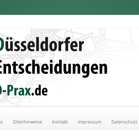
dungen
Zum Inhalt springen
he
Zitierhinweise
Kontakt
Impressum
Datenschutz