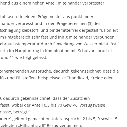
tehend aus einem hohen Anteil miteinander verpresster
stofffasern in einem Prägemuster aus punkt- oder
inander verpresst und in den Prägebereichen (3) des
chlagung klebstoff- und bindemittelfrei dergestalt fusioniert
 im Prägebereich sehr fest und innig miteinander verbunden
Gebrauchstemperatur durch Einwirkung von Wasser nicht löst.“
gerin im Hauptantrag in Kombination mit Schutzanspruch 1
nd 11 wie folgt gefasst:
 vorhergehenden Ansprüche, dadurch gekennzeichnet, dass die
fs- und Füllstoffen, beispielsweise Titandioxid, Kreide oder
0, dadurch gekennzeichnet, dass der Zusatz ein
asst, wobei der Anteil 0,5 bis 70 Gew.-%, vorzugsweise
asse, beträgt.“
dere“ geltend gemachten Unteransprüche 2 bis 5, 9 sowie 15
orgelegten „Hilfsantrag II“ Bezug genommen.