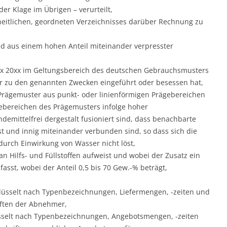
der Klage im Übrigen – verurteilt,
nheitlichen, geordneten Verzeichnisses darüber Rechnung zu
d aus einem hohen Anteil miteinander verpresster
. xx 20xx im Geltungsbereich des deutschen Gebrauchsmusters
r zu den genannten Zwecken eingeführt oder besessen hat,
 Prägemuster aus punkt- oder linienförmigen Prägebereichen
ebereichen des Prägemusters infolge hoher
demittelfrei dergestalt fusioniert sind, dass benachbarte
est und innig miteinander verbunden sind, so dass sich die
urch Einwirkung von Wasser nicht löst,
n Hilfs- und Füllstoffen aufweist und wobei der Zusatz ein
sst, wobei der Anteil 0,5 bis 70 Gew.-% beträgt,
hlüsselt nach Typenbezeichnungen, Liefermengen, -zeiten und
ften der Abnehmer,
üsselt nach Typenbezeichnungen, Angebotsmengen, -zeiten