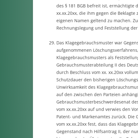
des § 181 BGB befreit ist, ermächtigte
xx.xx.20xx, die ihm gegen die Beklagt
eigenen Namen geltend zu machen. Zud
Rechnungslegung und Feststellung der 
Das Klagegebrauchsmuster war Gegenst
aufgenommenen Löschungsverfahrens, 
Klagegebrauchsmusters als Feststellu
Gebrauchsmusterabteilung II des Deu
durch Beschluss vom xx. xx.20xx vollumf
Schutzdauer den bisherigen Löschungs
Unwirksamkeit des Klagegebrauchsmuste
auf den zwischen den Parteien anhängig
Gebrauchsmusterbeschwerdesenat des 
vom xx.xx.20xx auf und verwies den V
Patent- und Markenamtes zurück. Die G
vom xx.xx.20xx fest, dass das Klagege
Gegenstand nach Hilfsantrag II, der nun