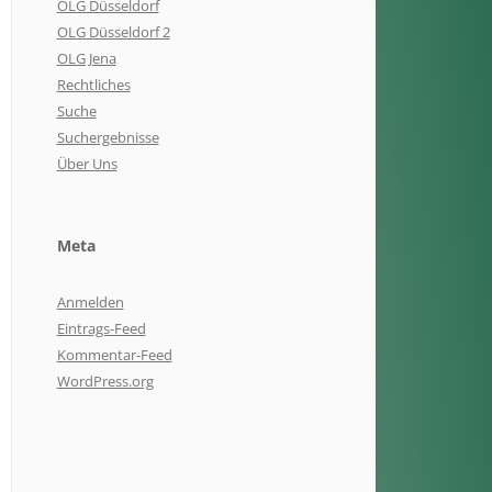
OLG Düsseldorf
OLG Düsseldorf 2
OLG Jena
Rechtliches
Suche
Suchergebnisse
Über Uns
Meta
Anmelden
Eintrags-Feed
Kommentar-Feed
WordPress.org