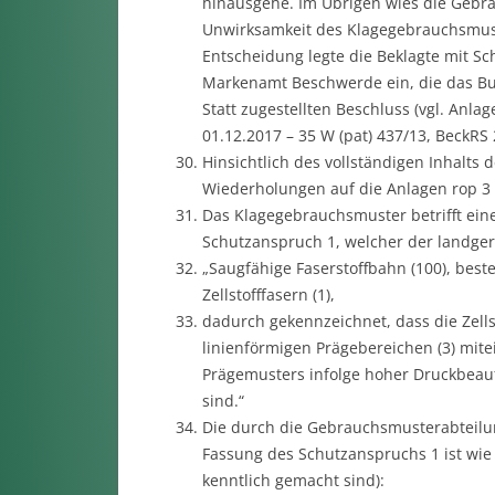
hinausgehe. Im Übrigen wies die Gebra
Unwirksamkeit des Klagegebrauchsmuste
Entscheidung legte die Beklagte mit Sc
Markenamt Beschwerde ein, die das Bu
Statt zugestellten Beschluss (vgl. Anla
01.12.2017 – 35 W (pat) 437/13, BeckRS 
Hinsichtlich des vollständigen Inhalt
Wiederholungen auf die Anlagen rop 3
Das Klagegebrauchsmuster betrifft ein
Schutzanspruch 1, welcher der landgeri
„Saugfähige Faserstoffbahn (100), bes
Zellstofffasern (1),
dadurch gekennzeichnet, dass die Zell
linienförmigen Prägebereichen (3) mite
Prägemusters infolge hoher Druckbeaufs
sind.“
Die durch die Gebrauchsmusterabteilung
Fassung des Schutzanspruchs 1 ist wie
kenntlich gemacht sind):