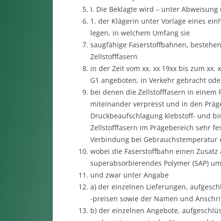
I. Die Beklagte wird – unter Abweisung 
1. der Klägerin unter Vorlage eines ei
legen, in welchem Umfang sie
saugfähige Faserstoffbahnen, bestehen
Zellstofffasern
in der Zeit vom xx. xx 19xx bis zum xx
G1 angeboten, in Verkehr gebracht ode
bei denen die Zellstofffasern in einem
miteinander verpresst und in den Präg
Druckbeaufschlagung klebstoff- und bin
Zellstofffasern im Prägebereich sehr f
Verbindung bei Gebrauchstemperatur d
wobei die Faserstoffbahn einen Zusatz a
superabsorbierendes Polymer (SAP) umfa
und zwar unter Angabe
a) der einzelnen Lieferungen, aufgesc
-preisen sowie der Namen und Anschri
b) der einzelnen Angebote, aufgeschl