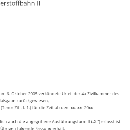
erstoffbahn II
am 6. Oktober 2005 verkündete Urteil der 4a Zivilkammer des
 Maßgabe zurückgewiesen,
enor Ziff. I. 1.) für die Zeit ab dem xx. xxr 20xx
ich auch die angegriffene Ausführungsform II („X.“) erfasst ist
brigen folgende Fassung erhält: