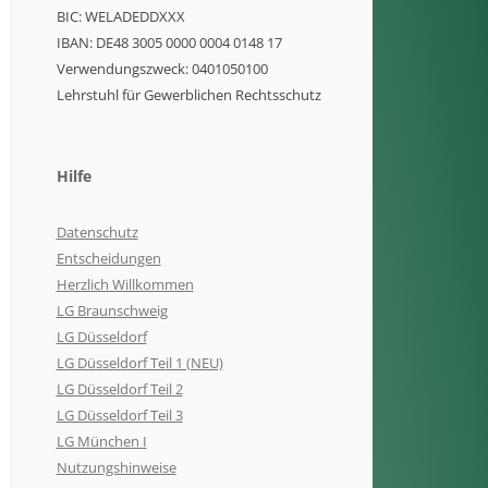
BIC: WELADEDDXXX
IBAN: DE48 3005 0000 0004 0148 17
Verwendungszweck: 0401050100
Lehrstuhl für Gewerblichen Rechtsschutz
Hilfe
Datenschutz
Entscheidungen
Herzlich Willkommen
LG Braunschweig
LG Düsseldorf
LG Düsseldorf Teil 1 (NEU)
LG Düsseldorf Teil 2
LG Düsseldorf Teil 3
LG München I
Nutzungshinweise