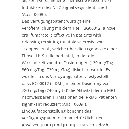
als zehn verschiedene chemische Klassen von
Induktoren des Nrf2-Signalwegs identifiziert
(Abs. [0008]).
Das Verfügungspatent würdigt eine
Veröffentlichung mit dem Titel „BG00012, a novel
oral fumarate is effective in patients with
relapsing remitting multiple sclerosis“ von
„Kappos“ et al., welche über die Ergebnisse einer
Phase II b-Studie berichtet, in der die
Wirksamkeit von drei Dosierungen (120 mg/Tag,
360 mg/Tag, 720 mg/Tag) diskutiert wurde. Es
wurde, so das Verfügungspatent, festgestellt,
dass BG00012 (= DMF) in einer Dosierung von
720 mg/Tag (240 mg tid) die Aktivität der im MRT
nachweisbaren Hirnläsionen bei RRMS-Patienten
signifikant reduziert (Abs. [0009]).
Eine Aufgabenstellung benennt das
Verfügungspatent nicht ausdrücklich. Den
Absätzen [0001] und [0010] lässt sich jedoch