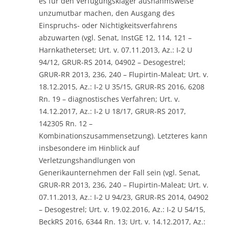
es für den Verfügungskläger ausnahmsweise
unzumutbar machen, den Ausgang des
Einspruchs- oder Nichtigkeitsverfahrens
abzuwarten (vgl. Senat, InstGE 12, 114, 121 –
Harnkatheterset; Urt. v. 07.11.2013, Az.: I-2 U
94/12, GRUR-RS 2014, 04902 – Desogestrel;
GRUR-RR 2013, 236, 240 – Flupirtin-Maleat; Urt. v.
18.12.2015, Az.: I-2 U 35/15, GRUR-RS 2016, 6208
Rn. 19 – diagnostisches Verfahren; Urt. v.
14.12.2017, Az.: I-2 U 18/17, GRUR-RS 2017,
142305 Rn. 12 –
Kombinationszusammensetzung). Letzteres kann
insbesondere im Hinblick auf
Verletzungshandlungen von
Generikaunternehmen der Fall sein (vgl. Senat,
GRUR-RR 2013, 236, 240 – Flupirtin-Maleat; Urt. v.
07.11.2013, Az.: I-2 U 94/23, GRUR-RS 2014, 04902
– Desogestrel; Urt. v. 19.02.2016, Az.: I-2 U 54/15,
BeckRS 2016, 6344 Rn. 13; Urt. v. 14.12.2017, Az.: