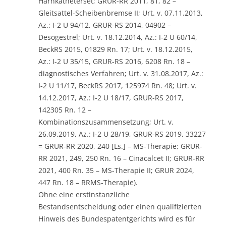
Harnkatheterset; GRUR-RR 2011, 81, 82 –
Gleitsattel-Scheibenbremse II; Urt. v. 07.11.2013,
Az.: I-2 U 94/12, GRUR-RS 2014, 04902 –
Desogestrel; Urt. v. 18.12.2014, Az.: I-2 U 60/14,
BeckRS 2015, 01829 Rn. 17; Urt. v. 18.12.2015,
Az.: I-2 U 35/15, GRUR-RS 2016, 6208 Rn. 18 –
diagnostisches Verfahren; Urt. v. 31.08.2017, Az.:
I-2 U 11/17, BeckRS 2017, 125974 Rn. 48; Urt. v.
14.12.2017, Az.: I-2 U 18/17, GRUR-RS 2017,
142305 Rn. 12 –
Kombinationszusammensetzung; Urt. v.
26.09.2019, Az.: I-2 U 28/19, GRUR-RS 2019, 33227
= GRUR-RR 2020, 240 [Ls.] – MS-Therapie; GRUR-
RR 2021, 249, 250 Rn. 16 – Cinacalcet II; GRUR-RR
2021, 400 Rn. 35 – MS-Therapie II; GRUR 2024,
447 Rn. 18 – RRMS-Therapie).
Ohne eine erstinstanzliche
Bestandsentscheidung oder einen qualifizierten
Hinweis des Bundespatentgerichts wird es für