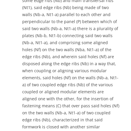
some edge ribs (Nb) and main transversal ribs
(Nt1), said edge ribs (Nb) being made of two
walls (Nb-a, Nt1-a) parallel to each other and
perpendicular to the panel (P) between which of
said two walls (Nb-a, Nt1-a) there is a plurality of
plates (Nb-b, Nt1-b) connecting said two walls
(Nb-a, Nt1-a), and comprising some aligned
holes (Nf) on the two walls (Nba, Nt1-a) of the
edge ribs (Nb), and wherein said holes (Nf) are
disposed along the edge ribs (Nb) in a way that,
when coupling or aligning various modular
elements, said holes (Nf) on the walls (Nb-a, Nt1-
a) of two coupled edge ribs (Nb) of the various
coupled or aligned modular elements are
aligned one with the other, for the insertion of
fastening means (C) that over pass said holes (Nf)
on the two walls (Nb-a, Nt1-a) of two coupled
edge ribs (Nb), characterized in that said
formwork is closed with another similar