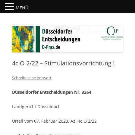
MENÜ
Düsseldorfer Entscheidungen
D-Prax.de
4c O 2/22 – Stimulationsvorrichtung I
Schreibe eine Antwort
Düsseldorfer Entscheidungen Nr. 3264
Landgericht Düsseldorf
Urteil vom 07. Februar 2023, Az. 4c O 2/22