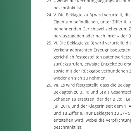
– wobei die Rechnungslegungspflicht de
beschränkt ist.
V. Die Beklagte zu 3) wird verurteilt, 
Eigentum befindlichen, unter Ziffer II.
benennenden Gerichtsvollzieher zum Zw
herauszugeben oder nach ihrer – der Be
VI. Die Beklagte zu 3) wird verurteilt, 
Verkehr gebrachten Erzeugnisse gege
gerichtlich festgestellten patentverle
zurückzurufen, etwaige Entgelte zu er
sowie mit der Rückgabe verbundenen Z
wieder an sich zu nehmen.
VII. Es wird festgestellt, dass die Bekl
Beklagten zu 3), 4) und 5) als Gesamtsc
Schaden zu ersetzen, der der B Ltd., L
Juli 2016 und der Klägerin seit dem 1. Au
und zu Ziffer II. (nur Beklagten zu 3) 
entstehen wird, wobei die Verpflichtung
beschränkt ist.