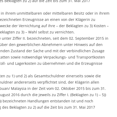
s Beklagten zu 2) auf die Zeit bis zum 31. Mai 2017
die in ihrem unmittelbaren oder mittelbaren Besitz oder in ihrem
 bezeichneten Erzeugnisse an einen von der Klägerin zu
ecke der Vernichtung auf ihre – der Beklagten zu 3) Kosten –
klagten zu 3) – Wahl selbst zu vernichten.
die unter Ziffer II. bezeichneten, seit dem 02. September 2015 in
nüber den gewerblichen Abnehmern unter Hinweis auf den
tzenden Zustand der Sache und mit der verbindlichen Zusage
statten sowie notwendige Verpackungs- und Transportkosten
oll- und Lagerkosten zu übernehmen und die Erzeugnisse
agten zu 1) und 2) als Gesamtschuldner einerseits sowie die
huldner andererseits verpflichtet sind, der Klägerin allen
abuan/ Malaysia in der Zeit vom 02. Oktober 2015 bis zum 31.
gust 2016 durch die jeweils zu Ziffer I. (Beklagten zu 1) – 5))
– 5)) bezeichneten Handlungen entstanden ist und noch
 des Beklagten zu 2) auf die Zeit bis zum 31. Mai 2017