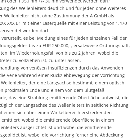
0 nm oder 1.950 nm +/- 30 nm verwendet werden darf;
ckung des Wellenleiters deutlich und für jeden ohne Weiteres
der Wellenleiter nicht ohne Zustimmung der A GmbH als
XX XXX B1 mit einer Laserquelle mit einer Leistung von 1.470
 verwendet werden darf.
n verurteilt, es bei Meidung eines für jeden einzelnen Fall der
nungsgeldes bis zu EUR 250.000,-, ersatzweise Ordnungshaft,
en, im Wiederholungsfall von bis zu 2 Jahren, wobei die
eter zu vollziehen ist, zu unterlassen,
ehandlung von venösen Insuffizienzen durch das Anwenden
die Vene während einer Rückziehbewegung der Vorrichtung
 Wellenleiter, der eine Längsachse bestimmt, einem optisch
ren proximalen Ende und einem von dem Blutgefäß
e, das eine Strahlung emittierende Oberfläche aufweist, die
üglich der Längsachse des Wellenleiters in seitliche Richtung
uf einen sich über einen Winkelbereich erstreckenden
mittiert, wobei die emittierende Oberfläche in einem
enleiters ausgerichtet ist und wobei die emittierende
gebildet ist, wobei die Vorrichtung ferner eine Abdeckung