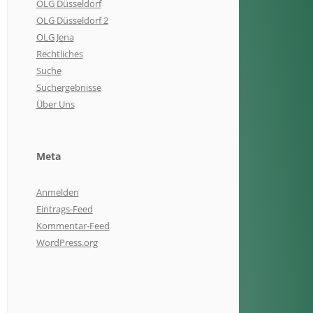
OLG Düsseldorf
OLG Düsseldorf 2
OLG Jena
Rechtliches
Suche
Suchergebnisse
Über Uns
Meta
Anmelden
Eintrags-Feed
Kommentar-Feed
WordPress.org