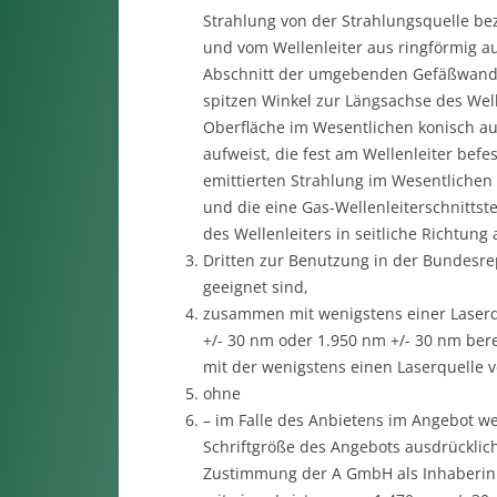
Strahlung von der Strahlungsquelle bez
und vom Wellenleiter aus ringförmig a
Abschnitt der umgebenden Gefäßwand e
spitzen Winkel zur Längsachse des Well
Oberfläche im Wesentlichen konisch aus
aufweist, die fest am Wellenleiter befes
emittierten Strahlung im Wesentlichen t
und die eine Gas-Wellenleiterschnittste
des Wellenleiters in seitliche Richtun
Dritten zur Benutzung in der Bundesrep
geeignet sind,
zusammen mit wenigstens einer Laserqu
+/- 30 nm oder 1.950 nm +/- 30 nm bere
mit der wenigstens einen Laserquelle v
ohne
– im Falle des Anbietens im Angebot we
Schriftgröße des Angebots ausdrücklich
Zustimmung der A GmbH als Inhaberin d