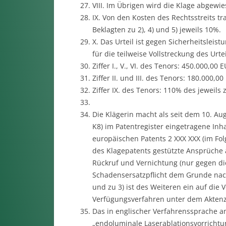
VIII. Im Übrigen wird die Klage abgewie
IX. Von den Kosten des Rechtsstreits tr
Beklagten zu 2), 4) und 5) jeweils 10%.
X. Das Urteil ist gegen Sicherheitsleis
für die teilweise Vollstreckung des Urte
Ziffer I., V., VI. des Tenors: 450.000,00 
Ziffer II. und III. des Tenors: 180.000,0
Ziffer IX. des Tenors: 110% des jeweils
Die Klägerin macht als seit dem 10. Au
K8) im Patentregister eingetragene Inh
europäischen Patents 2 XXX XXX (im Fol
des Klagepatents gestützte Ansprüche 
Rückruf und Vernichtung (nur gegen die
Schadensersatzpflicht dem Grunde nach
und zu 3) ist des Weiteren ein auf die 
Verfügungsverfahren unter dem Aktenz
Das in englischer Verfahrenssprache a
„endoluminale Laserablationsvorricht