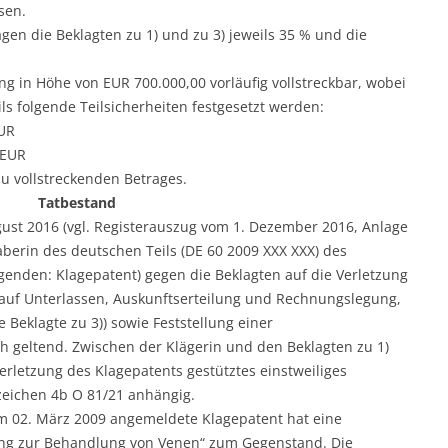
sen.
agen die Beklagten zu 1) und zu 3) jeweils 35 % und die
tung in Höhe von EUR 700.000,00 vorläufig vollstreckbar, wobei
ils folgende Teilsicherheiten festgesetzt werden:
EUR
0 EUR
 zu vollstreckenden Betrages.
Tatbestand
gust 2016 (vgl. Registerauszug vom 1. Dezember 2016, Anlage
aberin des deutschen Teils (DE 60 2009 XXX XXX) des
genden: Klagepatent) gegen die Beklagten auf die Verletzung
auf Unterlassen, Auskunftserteilung und Rechnungslegung,
 Beklagte zu 3)) sowie Feststellung einer
 geltend. Zwischen der Klägerin und den Beklagten zu 1)
Verletzung des Klagepatents gestütztes einstweiliges
eichen 4b O 81/21 anhängig.
m 02. März 2009 angemeldete Klagepatent hat eine
ung zur Behandlung von Venen“ zum Gegenstand. Die