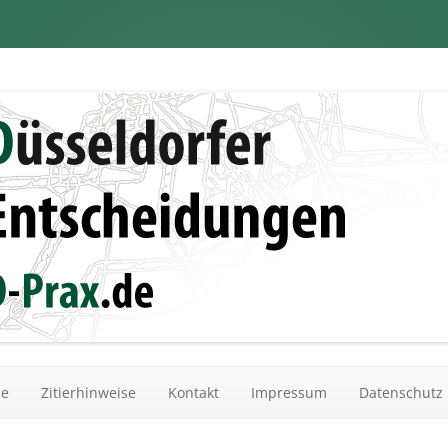
dungen
Zum Inhalt springen
he
Zitierhinweise
Kontakt
Impressum
Datenschutz