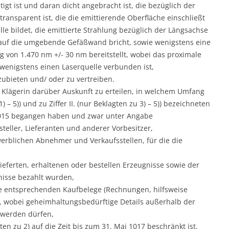
tigt ist und daran dicht angebracht ist, die bezüglich der
ransparent ist, die die emittierende Oberfläche einschließt
lle bildet, die emittierte Strahlung bezüglich der Längsachse
g auf die umgebende Gefäßwand bricht, sowie wenigstens eine
g von 1.470 nm +/- 30 nm bereitstellt, wobei das proximale
 wenigstens einen Laserquelle verbunden ist,
ubieten und/ oder zu vertreiben.
er Klägerin darüber Auskunft zu erteilen, in welchem Umfang
 1) – 5)) und zu Ziffer II. (nur Beklagten zu 3) – 5)) bezeichneten
015 begangen haben und zwar unter Angabe
teller, Lieferanten und anderer Vorbesitzer,
erblichen Abnehmer und Verkaufsstellen, für die die
lieferten, erhaltenen oder bestellen Erzeugnisse sowie der
gnisse bezahlt wurden,
 entsprechenden Kaufbelege (Rechnungen, hilfsweise
d, wobei geheimhaltungsbedürftige Details außerhalb der
 werden dürfen,
ten zu 2) auf die Zeit bis zum 31. Mai 1017 beschränkt ist.