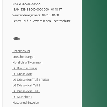
BIC: WELADEDDXXX
IBAN: DE48 3005 0000 0004 0148 17
Verwendungszweck: 0401050100
Lehrstuhl für Gewerblichen Rechtsschutz
Hilfe
Datenschutz
Entscheidungen
Herzlich Willkommen
LG Braunschweig
LG Düsseldorf
LG Düsseldorf Teil 1 (NEU)
LG Düsseldorf Teil 2
LG Düsseldorf Teil 3
LG München I
Nutzungshinweise