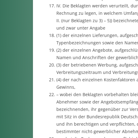
IV. Die Beklagten werden verurteilt, d
Rechnung zu legen, in welchem Umfang sie
II. (nur Beklagten zu 3) – 5)) bezeich
und zwar unter Angabe
(1) der einzelnen Lieferungen, aufgesc
Typenbezeichnungen sowie den Namen
(2) der einzelnen Angebote, aufgeschl
Namen und Anschriften der gewerblic
(3) der betriebenen Werbung, aufgesch
Verbreitungszeitraum und Verbreitungs
(4) der nach einzelnen Kostenfaktoren
Gewinns,
– wobei den Beklagten vorbehalten ble
Abnehmer sowie der Angebotsempfänger
bezeichnenden, ihr gegenüber zur Versc
mit Sitz in der Bundesrepublik Deutsch
und ihn berechtigen und verpflichten, d
bestimmter nicht-gewerblicher Abnehm