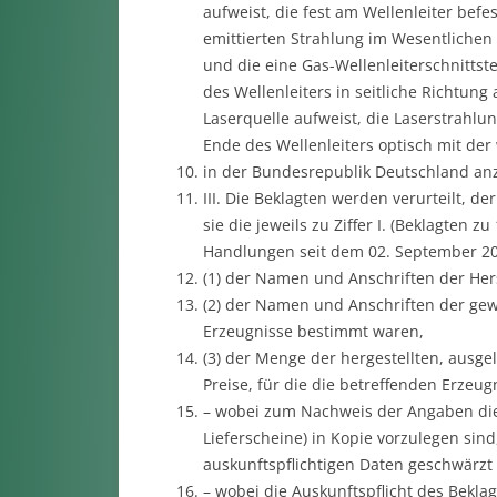
aufweist, die fest am Wellenleiter befes
emittierten Strahlung im Wesentlichen t
und die eine Gas-Wellenleiterschnittste
des Wellenleiters in seitliche Richtun
Laserquelle aufweist, die Laserstrahlun
Ende des Wellenleiters optisch mit der
in der Bundesrepublik Deutschland anz
III. Die Beklagten werden verurteilt, d
sie die jeweils zu Ziffer I. (Beklagten zu
Handlungen seit dem 02. September 2
(1) der Namen und Anschriften der Hers
(2) der Namen und Anschriften der gew
Erzeugnisse bestimmt waren,
(3) der Menge der hergestellten, ausge
Preise, für die die betreffenden Erzeu
– wobei zum Nachweis der Angaben die
Lieferscheine) in Kopie vorzulegen sin
auskunftspflichtigen Daten geschwärzt
– wobei die Auskunftspflicht des Beklag