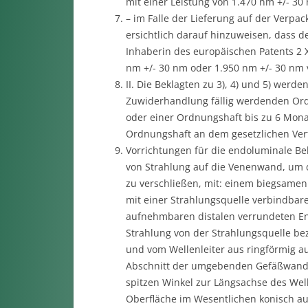
mit einer Leistung von 1.470 nm +/- 3
– im Falle der Lieferung auf der Verpa
ersichtlich darauf hinzuweisen, dass 
Inhaberin des europäischen Patents 2 X
nm +/- 30 nm oder 1.950 nm +/- 30 nm
II. Die Beklagten zu 3), 4) und 5) werde
Zuwiderhandlung fällig werdenden Ord
oder einer Ordnungshaft bis zu 6 Monat
Ordnungshaft an dem gesetzlichen Vertr
Vorrichtungen für die endoluminale B
von Strahlung auf die Venenwand, um 
zu verschließen, mit: einem biegsamen
mit einer Strahlungsquelle verbindba
aufnehmbaren distalen verrundeten End
Strahlung von der Strahlungsquelle bez
und vom Wellenleiter aus ringförmig a
Abschnitt der umgebenden Gefäßwand e
spitzen Winkel zur Längsachse des Well
Oberfläche im Wesentlichen konisch aus