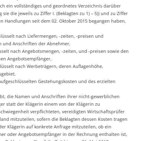
urch ein vollständiges und geordnetes Verzeichnis darüber
 die jeweils zu Ziffer I. (Beklagten zu 1) – 5)) und zu Ziffer
neten Handlungen seit dem 02. Oktober 2015 begangen haben,
hlüsselt nach Liefermengen, -zeiten, -preisen und
 und Anschriften der Abnehmer,
üsselt nach Angebotsmengen, -zeiten, und -preisen sowie den
hen Angebotsempfänger,
lüsselt nach Werbeträgern, deren Auflagenhöhe,
gebiet,
 aufgeschlüsselten Gestehungskosten und des erzielten
ibt, die Namen und Anschriften ihrer nicht-gewerblichen
 statt der Klägerin einem von der Klägerin zu
hwiegenheit verpflichteten, vereidigten Wirtschaftsprüfer
land mitzuteilen, sofern die Beklagten dessen Kosten tragen
er Klägerin auf konkrete Anfrage mitzuteilen, ob ein
er oder Angebotsempfänger in der Rechnung enthalten ist,