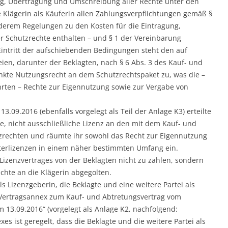
ng, Übertragung und Umschreibung aller Rechte unter den
Klägerin als Käuferin allen Zahlungsverpflichtungen gemäß §
nderem Regelungen zu den Kosten für die Eintragung,
r Schutzrechte enthalten – und § 1 der Vereinbarung
intritt der aufschiebenden Bedingungen steht den auf
ien, darunter der Beklagten, nach § 6 Abs. 3 des Kauf- und
nkte Nutzungsrecht an dem Schutzrechtspaket zu, was die –
hrten – Rechte zur Eigennutzung sowie zur Vergabe von
3.09.2016 (ebenfalls vorgelegt als Teil der Anlage K3) erteilte
he, nicht ausschließliche Lizenz an den mit dem Kauf- und
zrechten und räumte ihr sowohl das Recht zur Eigennutzung
terlizenzen in einem näher bestimmten Umfang ein.
Lizenzvertrages von der Beklagten nicht zu zahlen, sondern
chte an die Klägerin abgegolten.
s Lizenzgeberin, die Beklagte und eine weitere Partei als
Vertragsannex zum Kauf- und Abtretungsvertrag vom
 13.09.2016“ (vorgelegt als Anlage K2, nachfolgend:
es ist geregelt, dass die Beklagte und die weitere Partei als