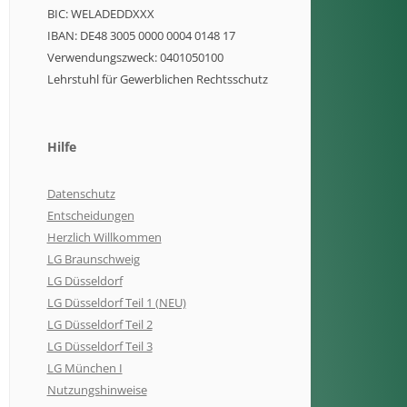
BIC: WELADEDDXXX
IBAN: DE48 3005 0000 0004 0148 17
Verwendungszweck: 0401050100
Lehrstuhl für Gewerblichen Rechtsschutz
Hilfe
Datenschutz
Entscheidungen
Herzlich Willkommen
LG Braunschweig
LG Düsseldorf
LG Düsseldorf Teil 1 (NEU)
LG Düsseldorf Teil 2
LG Düsseldorf Teil 3
LG München I
Nutzungshinweise