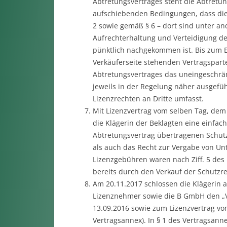
Abtretungsvertrages steht die Abtretu
aufschiebenden Bedingungen, dass die 
2 sowie gemäß § 6 – dort sind unter a
Aufrechterhaltung und Verteidigung de
pünktlich nachgekommen ist. Bis zum E
Verkäuferseite stehenden Vertragsparte
Abtretungsvertrages das uneingeschrä
jeweils in der Regelung näher ausgefü
Lizenzrechten an Dritte umfasst.
Mit Lizenzvertrag vom selben Tag, dem 1
die Klägerin der Beklagten eine einfac
Abtretungsvertrag übertragenen Schut
als auch das Recht zur Vergabe von Un
Lizenzgebühren waren nach Ziff. 5 des 
bereits durch den Verkauf der Schutzre
Am 20.11.2017 schlossen die Klägerin al
Lizenznehmer sowie die B GmbH den „
13.09.2016 sowie zum Lizenzvertrag vom
Vertragsannex). In § 1 des Vertragsannex