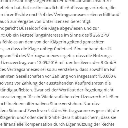
h auf Erstattung vorgerichtlicher Rechtsanwaltskosten zu.
beten hat, hat erstinstanzlich die Auffassung vertreten, die
 ihrer Rechte nach § 4 des Vertragsannexes seien erfüllt und
auch zur Vergabe von Unterlizenzen berechtigt.
andgericht Düsseldorf die Klage abgewiesen und zur
: Ob ein Feststellungsinteresse im Sinne des § 256 ZPO
ls fehle es an dem von der Klägerin geltend gemachten
s, so dass die Klage unbegründet sei. Eine anhand der §§
 von § 4 des Vertragsannexes ergebe, dass die Nutzungs-
Lizenzvertrag vom 13.09.2016 mit der Insolvenz der B GmbH
 des Vertragsannexes sei so zu verstehen, dass sowohl im Fall
enannten Gesellschaften vor Zahlung von insgesamt 150.000 €
nsolvenz vor Zahlung der ausstehenden Kaufpreisraten die
ständig auflebten. Zwar sei der Wortlaut der Regelung nicht
raussetzungen für ein Wiederaufleben der Lizenzrechte ließen
uch in einem alternativen Sinne verstehen. Nur das
dem Sinn und Zweck von § 4 des Vertragsannexes gerecht, die
 Klägerin und/ oder der B GmbH derart abzusichern, dass sie
ine finanzielle Kompensation durch Eigennutzung der Rechte