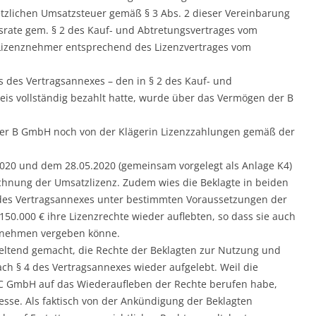
etzlichen Umsatzsteuer gemäß § 3 Abs. 2 dieser Vereinbarung
israte gem. § 2 des Kauf- und Abtretungsvertrages vom
 Lizenznehmer entsprechend des Lizenzvertrages vom
 des Vertragsannexes – den in § 2 des Kauf- und
is vollständig bezahlt hatte, wurde über das Vermögen der B
 der B GmbH noch von der Klägerin Lizenzzahlungen gemäß der
2020 und dem 28.05.2020 (gemeinsam vorgelegt als Anlage K4)
hnung der Umsatzlizenz. Zudem wies die Beklagte in beiden
 des Vertragsannexes unter bestimmten Voraussetzungen der
0.000 € ihre Lizenzrechte wieder auflebten, so dass sie auch
rnehmen vergeben könne.
geltend gemacht, die Rechte der Beklagten zur Nutzung und
ch § 4 des Vertragsannexes wieder aufgelebt. Weil die
 C GmbH auf das Wiederaufleben der Rechte berufen habe,
resse. Als faktisch von der Ankündigung der Beklagten