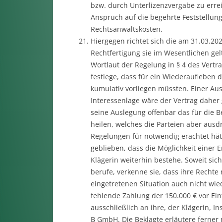
bzw. durch Unterlizenzvergabe zu erre
Anspruch auf die begehrte Feststellung
Rechtsanwaltskosten.
Hiergegen richtet sich die am 31.03.20
Rechtfertigung sie im Wesentlichen ge
Wortlaut der Regelung in § 4 des Vertr
festlege, dass für ein Wiederaufleben
kumulativ vorliegen müssten. Einer Au
Interessenlage wäre der Vertrag daher
seine Auslegung offenbar das für die B
heilen, welches die Parteien aber aus
Regelungen für notwendig erachtet hät
geblieben, dass die Möglichkeit einer
Klägerin weiterhin bestehe. Soweit sic
berufe, verkenne sie, dass ihre Recht
eingetretenen Situation auch nicht wied
fehlende Zahlung der 150.000 € vor Eint
ausschließlich an ihre, der Klägerin, 
B GmbH. Die Beklagte erläutere ferner 