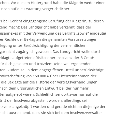
ichen. Vor diesem Hintergrund habe die Klägerin weder einen
 noch auf die Erstattung vorgerichtlicher
21 bei Gericht eingegangene Berufung der Klägerin, zu deren
ltend macht: Das Landgericht habe verkannt, dass der
agsannexes mit der Verwendung des Begriffs „sowie“ eindeutig
 der Rechte der Beklagten die genannten Voraussetzungen
slegung unter Berücksichtigung der vermeintlichen
 gar nicht zugänglich gewesen. Das Landgericht wolle durch
eklagte aufgetretene Risiko einer Insolvenz der B GmbH
drücklich gesehen und trotzdem keine weitergehenden
ten. Zudem sei in dem angegriffenen Urteil unberücksichtigt
 Erwirtschaftung von 150.000 € über Lizenzeinnahmen der
h die Beklagte auf die Historie der Vertragsverhandlungen
e nach dem ursprünglichen Entwurf bei der nunmehr
er aufgelebt wären. Schließlich sei dort zwar nur auf die
ritt der Insolvenz abgestellt worden, allerdings sei
Insolvenz angeknüpft worden und gerade nicht an diejenige der
nicht ausreichend, dass sie sich bei dem Insolvenzverwalter