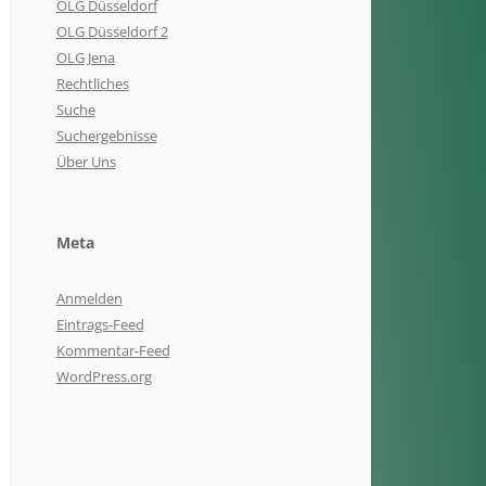
OLG Düsseldorf
OLG Düsseldorf 2
OLG Jena
Rechtliches
Suche
Suchergebnisse
Über Uns
Meta
Anmelden
Eintrags-Feed
Kommentar-Feed
WordPress.org