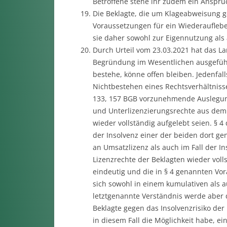
Betroffene stehe ihr zudem ein Anspruc
Die Beklagte, die um Klageabweisung ge
Voraussetzungen für ein Wiederaufleben
sie daher sowohl zur Eigennutzung als 
Durch Urteil vom 23.03.2021 hat das L
Begründung im Wesentlichen ausgeführt
bestehe, könne offen bleiben. Jedenfal
Nichtbestehen eines Rechtsverhältnisse
133, 157 BGB vorzunehmende Auslegung
und Unterlizenzierungsrechte aus dem 
wieder vollständig aufgelebt seien. § 4
der Insolvenz einer der beiden dort g
an Umsatzlizenz als auch im Fall der I
Lizenzrechte der Beklagten wieder voll
eindeutig und die in § 4 genannten Vo
sich sowohl in einem kumulativen als a
letztgenannte Verständnis werde aber 
Beklagte gegen das Insolvenzrisiko der
in diesem Fall die Möglichkeit habe, e