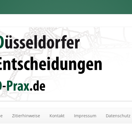
dungen
Zum Inhalt springen
he
Zitierhinweise
Kontakt
Impressum
Datenschutz