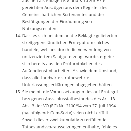
aus den als Anlagen K 8 und K 10 zur Akte
gereichten Auszügen aus dem Register des
Gemeinschaftlichen Sortenamtes und der
Bestätigungen der Einräumung von
Nutzungsrechten.
Dass es sich bei dem an die Beklagte gelieferten
streitgegenständlichen Erntegut um solches
handele, welches durch die Verwendung von
unlizenziertem Saatgut erzeugt wurde, ergebe
sich bereits aus den Prüfprotokollen des
Außendienstmitarbeiters Y sowie dem Umstand,
dass alle Landwirte strafbewehrte
Unterlassungserklärungen abgegeben hätten.
Sie meint, die Voraussetzungen des auf Erntegut
bezogenen Ausschlusstatbestandes des Art. 13
Abs. 3 der VO (EG) Nr. 2100/94 vom 27. Juli 1994
(nachfolgend: Gem-SortV) seien nicht erfüllt.
Soweit dieser zwei kumulativ zu erfüllende
Tatbestandsvo-raussetzungen enthalte, fehle es