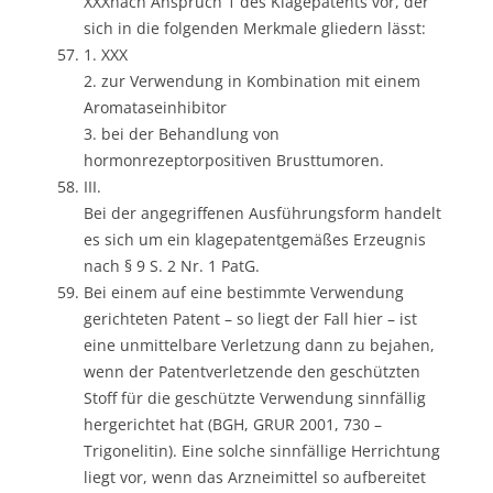
XXXnach Anspruch 1 des Klagepatents vor, der
sich in die folgenden Merkmale gliedern lässt:
1. XXX
2. zur Verwendung in Kombination mit einem
Aromataseinhibitor
3. bei der Behandlung von
hormonrezeptorpositiven Brusttumoren.
III.
Bei der angegriffenen Ausführungsform handelt
es sich um ein klagepatentgemäßes Erzeugnis
nach § 9 S. 2 Nr. 1 PatG.
Bei einem auf eine bestimmte Verwendung
gerichteten Patent – so liegt der Fall hier – ist
eine unmittelbare Verletzung dann zu bejahen,
wenn der Patentverletzende den geschützten
Stoff für die geschützte Verwendung sinnfällig
hergerichtet hat (BGH, GRUR 2001, 730 –
Trigonelitin). Eine solche sinnfällige Herrichtung
liegt vor, wenn das Arzneimittel so aufbereitet