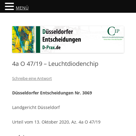
MENÜ
Düsseldorfer Entscheidungen
D-Prax.de
4a O 47/19 – Leuchtdiodenchip
Schreibe eine Antwort
Düsseldorfer Entscheidungen Nr. 3069
Landgericht Düsseldorf
Urteil vom 13. Oktober 2020, Az. 4a O 47/19