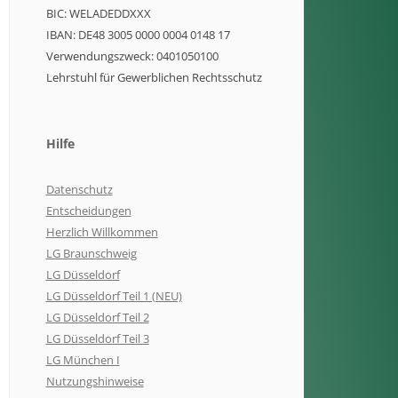
BIC: WELADEDDXXX
IBAN: DE48 3005 0000 0004 0148 17
Verwendungszweck: 0401050100
Lehrstuhl für Gewerblichen Rechtsschutz
Hilfe
Datenschutz
Entscheidungen
Herzlich Willkommen
LG Braunschweig
LG Düsseldorf
LG Düsseldorf Teil 1 (NEU)
LG Düsseldorf Teil 2
LG Düsseldorf Teil 3
LG München I
Nutzungshinweise