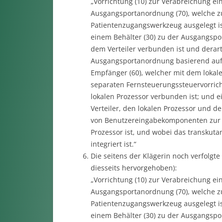
„Vorrichtung (10) zur Verabreichung ei
Ausgangsportanordnung (70), welche z
Patientenzugangswerkzeug ausgelegt ist,
einem Behälter (30) zu der Ausgangspor
dem Verteiler verbunden ist und derart
Ausgangsportanordnung basierend auf 
Empfänger (60), welcher mit dem loka
separaten Fernsteuerungssteuervorric
lokalen Prozessor verbunden ist; und 
Verteiler, den lokalen Prozessor und d
von Benutzereingabekomponenten zur B
Prozessor ist, und wobei das transku
integriert ist.“
Die seitens der Klägerin noch verfolg
diesseits hervorgehoben):
„Vorrichtung (10) zur Verabreichung ei
Ausgangsportanordnung (70), welche z
Patientenzugangswerkzeug ausgelegt ist,
einem Behälter (30) zu der Ausgangspor