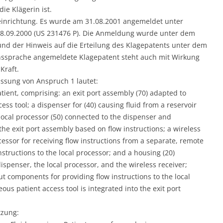
ie Klägerin ist.
seinrichtung. Es wurde am 31.08.2001 angemeldet unter
08.09.2000 (US 231476 P). Die Anmeldung wurde unter dem
 und der Hinweis auf die Erteilung des Klagepatents unter dem
enssprache angemeldete Klagepatent steht auch mit Wirkung
Kraft.
assung von Anspruch 1 lautet:
patient, comprising: an exit port assembly (70) adapted to
ss tool; a dispenser for (40) causing fluid from a reservoir
a local processor (50) connected to the dispenser and
the exit port assembly based on flow instructions; a wireless
cessor for receiving flow instructions from a separate, remote
nstructions to the local processor; and a housing (20)
ispenser, the local processor, and the wireless receiver;
ut components for providing flow instructions to the local
us patient access tool is integrated into the exit port
tzung: