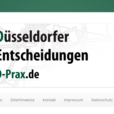
dungen
Zum Inhalt springen
he
Zitierhinweise
Kontakt
Impressum
Datenschutz