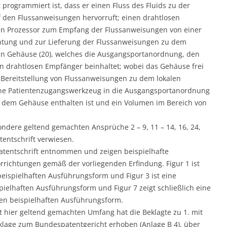
 programmiert ist, dass er einen Fluss des Fluids zu der
den Flussanweisungen hervorruft; einen drahtlosen
len Prozessor zum Empfang der Flussanweisungen von einer
htung und zur Lieferung der Flussanweisungen zu dem
ein Gehäuse (20), welches die Ausgangsportanordnung, den
en drahtlosen Empfänger beinhaltet; wobei das Gehäuse frei
ereitstellung von Flussanweisungen zu dem lokalen
tane Patientenzugangswerkzeug in die Ausgangsportanordnung
 in dem Gehäuse enthalten ist und ein Volumen im Bereich von
ondere geltend gemachten Ansprüche 2 – 9, 11 – 14, 16, 24,
tentschrift verwiesen.
atentschrift entnommen und zeigen beispielhafte
ichtungen gemäß der vorliegenden Erfindung. Figur 1 ist
beispielhaften Ausführungsform und Figur 3 ist eine
pielhaften Ausführungsform und Figur 7 zeigt schließlich eine
ten beispielhaften Ausführungsform.
 hier geltend gemachten Umfang hat die Beklagte zu 1. mit
sklage zum Bundespatentgericht erhoben (Anlage B 4), über