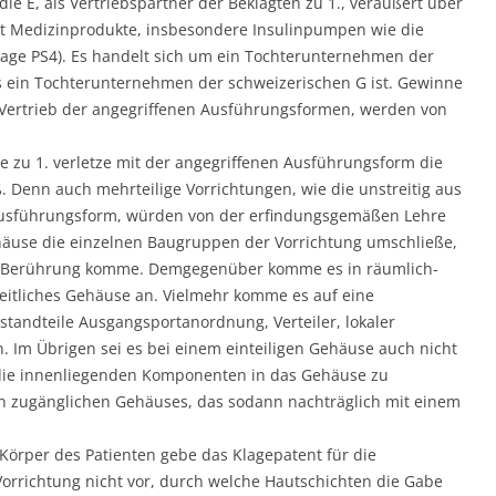
ie E, als Vertriebspartner der Beklagten zu 1., veräußert über
it Medizinprodukte, insbesondere Insulinpumpen wie die
lage PS4). Es handelt sich um ein Tochterunternehmen der
its ein Tochterunternehmen der schweizerischen G ist. Gewinne
m Vertrieb der angegriffenen Ausführungsformen, werden von
gte zu 1. verletze mit der angegriffenen Ausführungsform die
 Denn auch mehrteilige Vorrichtungen, wie die unstreitig aus
Ausführungsform, würden von der erfindungsgemäßen Lehre
ehäuse die einzelnen Baugruppen der Vorrichtung umschließe,
in Berührung komme. Demgegenüber komme es in räumlich-
nheitliches Gehäuse an. Vielmehr komme es auf eine
estandteile Ausgangsportanordnung, Verteiler, lokaler
. Im Übrigen sei es bei einem einteiligen Gehäuse auch nicht
, die innenliegenden Komponenten in das Gehäuse zu
en zugänglichen Gehäuses, das sodann nachträglich mit einem
 Körper des Patienten gebe das Klagepatent für die
rrichtung nicht vor, durch welche Hautschichten die Gabe