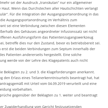
lmehr sei der Ausdruck „transkutan“ nur ein allgemeiner
e Haut. Wenn das Durchstechen aller Hautschichten verlangt
ulär“. Für die Integration der Ausgangsportanordnung in das
b die Ausgangsportanordnung im Verhältnis zum
vant sei eine Verbindung zwischen diesen Elementen
ußerhalb des Gehäuses angeordneter Infusionssatz sei nicht
riffenen Ausführungsform das Patientenzugangswerkzeug
sei, betreffe dies nur den Zustand, bevor es betriebsbereit sei.
 erst die beiden Verbindungen zum Septum innerhalb der
des Patienten andererseits hergestellt. Eine solche
ung werde von der Lehre des Klagepatents auch nicht
ie Beklagten zu 2. und 3. die Klageforderungen anerkannt.
den Erlass eines Teilanerkenntnisurteils beantragt hat, hat
antragsgemäß mit Urteil vom 04.09.2019 verurteilt und eine
eidung vorbehalten.
sprüche gegenüber der Beklagten zu 1. weiter und beantragt
l der Zuwiderhandlung vom Gericht festzusetzenden