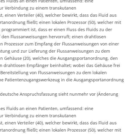
nes Fluids an einen Patienten, umfassend: eine
ur Verbindung zu einem transkutanen
 einen Verteiler (40), welcher bewirkt, dass das Fluid aus
tanordnung fließt; einen lokalen Prozessor (50), welcher mit
 programmiert ist, dass er einen Fluss des Fluids zu der
den Flussanweisungen hervorruft; einen drahtlosen
len Prozessor zum Empfang der Flussanweisungen von einer
htung und zur Lieferung der Flussanweisungen zu dem
ein Gehäuse (20), welches die Ausgangsportanordnung, den
en drahtlosen Empfänger beinhaltet; wobei das Gehäuse frei
ereitstellung von Flussanweisungen zu dem lokalen
tane Patientenzugangswerkzeug in die Ausgangsportanordnung
te deutsche Anspruchsfassung sieht nunmehr vor (Änderung
nes Fluids an einen Patienten, umfassend: eine
ur Verbindung zu einem transkutanen
 einen Verteiler (40), welcher bewirkt, dass das Fluid aus
tanordnung fließt; einen lokalen Prozessor (50), welcher mit