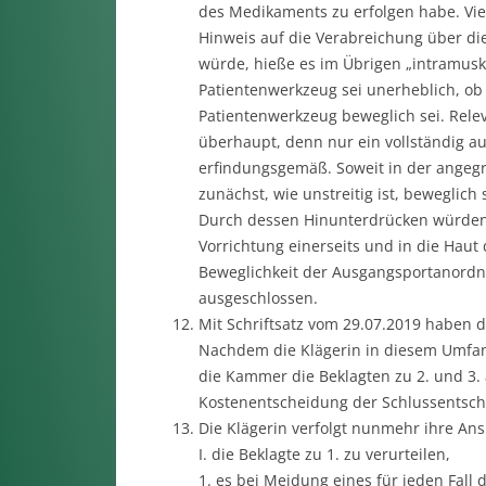
des Medikaments zu erfolgen habe. Vie
Hinweis auf die Verabreichung über di
würde, hieße es im Übrigen „intramusk
Patientenwerkzeug sei unerheblich, o
Patientenwerkzeug beweglich sei. Rele
überhaupt, denn nur ein vollständig a
erfindungsgemäß. Soweit in der angeg
zunächst, wie unstreitig ist, beweglich 
Durch dessen Hinunterdrücken würden
Vorrichtung einerseits und in die Haut 
Beweglichkeit der Ausgangsportanordn
ausgeschlossen.
Mit Schriftsatz vom 29.07.2019 haben d
Nachdem die Klägerin in diesem Umfang 
die Kammer die Beklagten zu 2. und 3. 
Kostenentscheidung der Schlussentsch
Die Klägerin verfolgt nunmehr ihre An
I. die Beklagte zu 1. zu verurteilen,
1. es bei Meidung eines für jeden Fal