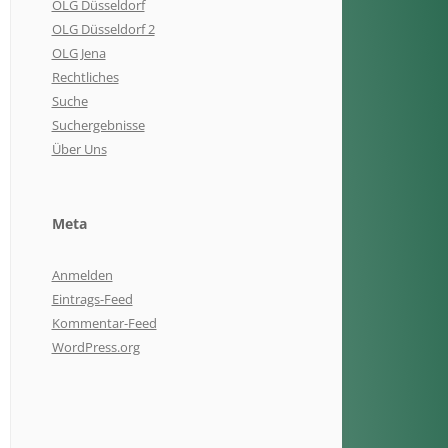
OLG Düsseldorf
OLG Düsseldorf 2
OLG Jena
Rechtliches
Suche
Suchergebnisse
Über Uns
Meta
Anmelden
Eintrags-Feed
Kommentar-Feed
WordPress.org