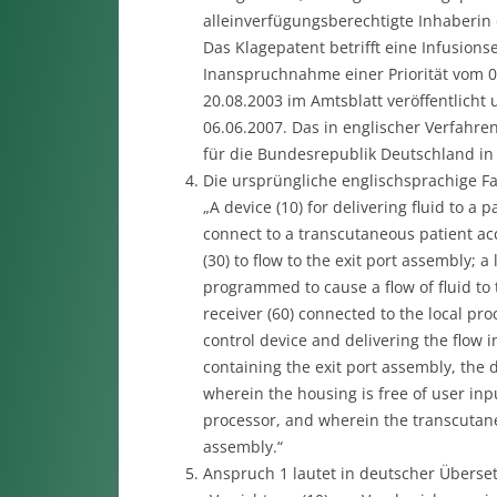
alleinverfügungsberechtigte Inhaberin d
Das Klagepatent betrifft eine Infusion
Inanspruchnahme einer Priorität vom 
20.08.2003 im Amtsblatt veröffentlicht
06.06.2007. Das in englischer Verfahr
für die Bundesrepublik Deutschland in 
Die ursprüngliche englischsprachige F
„A device (10) for delivering fluid to a 
connect to a transcutaneous patient acce
(30) to flow to the exit port assembly; 
programmed to cause a flow of fluid to 
receiver (60) connected to the local pro
control device and delivering the flow i
containing the exit port assembly, the d
wherein the housing is free of user inp
processor, and wherein the transcutaneo
assembly.“
Anspruch 1 lautet in deutscher Überse