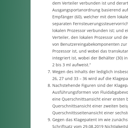
dem Verteiler verbunden ist und derart
Ausgangsportanordnung basierend auf 
Empfänger (60), welcher mit dem loka
separaten Fernsteuerungssteuervorric
lokalen Prozessor verbunden ist; und 
Verteiler, den lokalen Prozessor und d
von Benutzereingabekomponenten zur B
Prozessor ist, und wobei das transku
integriert ist, wobei der Behälter (30)
2 bis 3 ml aufweist.“
Wegen des Inhalts der lediglich insbes
26, 27 und 33 – 36 wird auf die Klagepa
Nachstehende Figuren sind der Klagep
Ausführungsformen von Fluidabgabevorr
eine Querschnittsansicht einer ersten 
Querschnittsansicht einer zweiten beis
Querschnittsseitenansicht einer sechs
Gegen das Klagepatent im wie zunächst
Schriftsatz vom 29.08.2019 Nichtigkeit