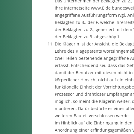
Das Unternehmen der Beklagten zu 2., d
ihre Internetseite www.E.de bundeswe
angegriffene Ausführungsform (vgl. An
Beklagten zu 3., der F, welche ihrerse
der Beklagten zu 2., generiert mit de
der Beklagten zu 3. abgeschöpft.
Die Klägerin ist der Ansicht, die Bekla
Lehre des Klagepatents wortsinngemäß.
zwei Teilen bestehende angegriffene 
erfasst. Entscheidend sei, dass das G
damit der Benutzer mit diesen nicht 
körperlicher Hinsicht nicht auf ein ei
funktionelle Einheit der Vorrichtungsb
Prozessor und drahtloser Empfänger an
möglich, so meint die Klägerin weiter
montieren. Dafür bedürfe es eines off
weiteren Bauteil verschlossen werde.
Im Hinblick auf die Einbringung in den
Anordnung einer erfindungsgemäßen Vo