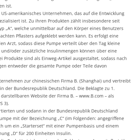
n ist.
in US-amerikanisches Unternehmen, das auf die Entwicklung
ialisiert ist. Zu ihren Produkten zählt insbesondere seit
yp „A“, welche unmittelbar auf den Körper eines Benutzers
achten Pflasters aufgeklebt werden kann. Es erfolgt eine
n Arzt, sodass diese Pumpe verteilt über den Tag kleine
 und/oder zusätzliche Insulinmengen können über eine
 Produkte sind als Einweg-Artikel ausgestaltet, sodass nach
gen entweder die gesamte Pumpe oder Teile davon
nternehmen zur chinesischen Firma B. (Shanghai) und vertreibt
in der Bundesrepublik Deutschland. Die Beklagte zu 1.
 darstellbaren Website der Firma B. – www.B.com – als
S 3).
ortierten und sodann in der Bundesrepublik Deutschland
pumpe mit der Bezeichnung „C“ (im Folgenden: angegriffene
ch um ein „Starterset“ mit einer Pumpenbasis und einem
ung „D“ für 200 Einheiten Insulin.