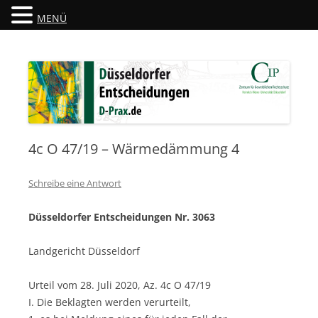
MENÜ
Düsseldorfer Entscheidungen
D-Prax.de
4c O 47/19 – Wärmedämmung 4
Schreibe eine Antwort
Düsseldorfer Entscheidungen Nr. 3063
Landgericht Düsseldorf
Urteil vom 28. Juli 2020, Az. 4c O 47/19
I. Die Beklagten werden verurteilt,