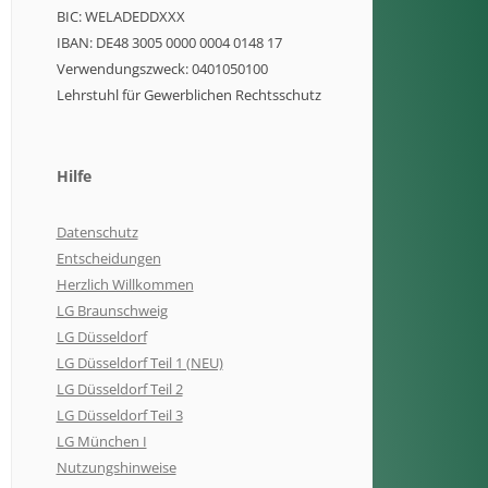
BIC: WELADEDDXXX
IBAN: DE48 3005 0000 0004 0148 17
Verwendungszweck: 0401050100
Lehrstuhl für Gewerblichen Rechtsschutz
Hilfe
Datenschutz
Entscheidungen
Herzlich Willkommen
LG Braunschweig
LG Düsseldorf
LG Düsseldorf Teil 1 (NEU)
LG Düsseldorf Teil 2
LG Düsseldorf Teil 3
LG München I
Nutzungshinweise