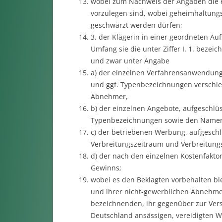
wobei zum Nachweis der Angaben die 
vorzulegen sind, wobei geheimhaltungs
geschwärzt werden dürfen;
3. der Klägerin in einer geordneten Au
Umfang sie die unter Ziffer I. 1. beze
und zwar unter Angabe
a) der einzelnen Verfahrensanwendunge
und ggf. Typenbezeichnungen verschie
Abnehmer,
b) der einzelnen Angebote, aufgeschlü
Typenbezeichnungen sowie den Namen
c) der betriebenen Werbung, aufgeschl
Verbreitungszeitraum und Verbreitungs
d) der nach den einzelnen Kostenfakto
Gewinns;
wobei es den Beklagten vorbehalten bl
und ihrer nicht-gewerblichen Abnehmer
bezeichnenden, ihr gegenüber zur Vers
Deutschland ansässigen, vereidigten Wi