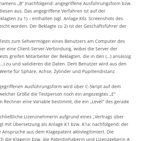
t namens „B“ (nachfolgend: angegriffene Ausführungsform bzw.
diesen aus. Das angegriffene Verfahren ist auf der
lagten zu 1) – enthalten (vgl. Anlage K6). Screenshots des
eicht worden. Der Beklagte zu 2) ist der Geschäftsführer der
 Tests zum Sehvermögen eines Benutzers am Computer des
ber eine Client-Server-Verbindung, wobei die Server der
sts greifen Mitarbeiter der Beklagten, die in den (…) ansässig
 (…) zu und validieren die Daten. Dem Benutzer wird aus den
 Werte für Sphäre, Achse, Zylinder und Pupillendistanz
gegriffenen Ausführungsform wird über C-Skript auf dem
 welcher Größe die Testperson noch ein angezeigtes „E“
Rechner eine Variable bestimmt, die ein „Level“ des gerade
sschließliche Lizenznehmerin aufgrund eines „Vertrags über
gt mit Übersetzung als Anlage K1 bzw. K1a; nachfolgend: der
e Ansprüche aus dem Klagepatent aktivlegitimiert. Die
h die Klägerin bzw. die Patentinhaberin und Lizenzgeberin A