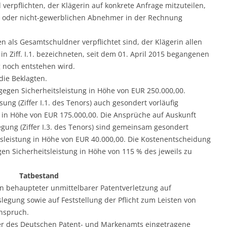
verpflichten, der Klägerin auf konkrete Anfrage mitzuteilen,
 oder nicht-gewerblichen Abnehmer in der Rechnung
gten als Gesamtschuldner verpflichtet sind, der Klägerin allen
in Ziff. I.1. bezeichneten, seit dem 01. April 2015 begangenen
 noch entstehen wird.
 die Beklagten.
ar gegen Sicherheitsleistung in Höhe von EUR 250.000,00.
ng (Ziffer I.1. des Tenors) auch gesondert vorläufig
g in Höhe von EUR 175.000,00. Die Ansprüche auf Auskunft
egung (Ziffer I.3. des Tenors) sind gemeinsam gesondert
itsleistung in Höhe von EUR 40.000,00. Die Kostenentscheidung
egen Sicherheitsleistung in Höhe von 115 % des jeweils zu
Tatbestand
n behaupteter unmittelbarer Patentverletzung auf
egung sowie auf Feststellung der Pflicht zum Leisten von
nspruch.
ster des Deutschen Patent- und Markenamts eingetragene