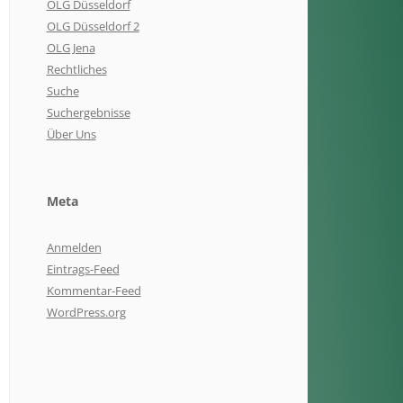
OLG Düsseldorf
OLG Düsseldorf 2
OLG Jena
Rechtliches
Suche
Suchergebnisse
Über Uns
Meta
Anmelden
Eintrags-Feed
Kommentar-Feed
WordPress.org