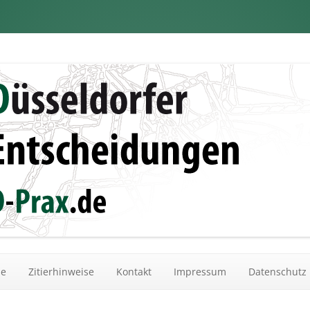
dungen
Zum Inhalt springen
he
Zitierhinweise
Kontakt
Impressum
Datenschutz