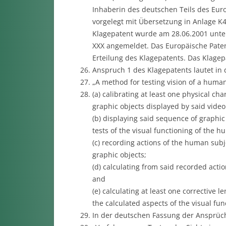
Inhaberin des deutschen Teils des Euro
vorgelegt mit Übersetzung in Anlage K4
Klagepatent wurde am 28.06.2001 unte
XXX angemeldet. Das Europäische Paten
Erteilung des Klagepatents. Das Klagepa
Anspruch 1 des Klagepatents lautet in
„A method for testing vision of a huma
(a) calibrating at least one physical ch
graphic objects displayed by said vide
(b) displaying said sequence of graphic 
tests of the visual functioning of the h
(c) recording actions of the human subj
graphic objects;
(d) calculating from said recorded actio
and
(e) calculating at least one corrective 
the calculated aspects of the visual fun
In der deutschen Fassung der Ansprüche