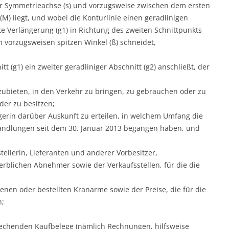
der Symmetrieachse (s) und vorzugsweise zwischen dem ersten
M) liegt, und wobei die Konturlinie einen geradlinigen
te Verlängerung (g1) in Richtung des zweiten Schnittpunkts
m vorzugsweisen spitzen Winkel (ß) schneidet,
t (g1) ein zweiter geradliniger Abschnitt (g2) anschließt, der
ubieten, in den Verkehr zu bringen, zu gebrauchen oder zu
er zu besitzen;
lägerin darüber Auskunft zu erteilen, in welchem Umfang die
Handlungen seit dem 30. Januar 2013 begangen haben, und
ellerin, Lieferanten und anderer Vorbesitzer,
rblichen Abnehmer sowie der Verkaufsstellen, für die die
tenen oder bestellten Kranarme sowie der Preise, die für die
n;
echenden Kaufbelege (nämlich Rechnungen, hilfsweise