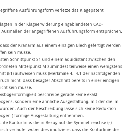
ngegriffene Ausführungsform verletze das Klagepatent
eklagten in der Klageerwiderung eingeblendeten CAD-
n Ausmaßen der angegriffenen Ausführungsform entsprächen,
dass der Kranarm aus einem einzigen Blech gefertigt werden
ffen sein müsse.
rsten Schnittpunkt S1 und einem äquidistant zwischen den
ordneten Mittelpunkt M zumindest teilweise einen wenigstens
tt (k1) aufweisen muss (Merkmale 4., 4.1 der nachfolgenden
uch nicht, dass besagter Abschnitt bereits in einer einzigen
icht sein müsse.
sbogenförmigkeit beschreibe gerade keine exakt-
ogens, sondern eine ähnliche Ausgestaltung, mit der die im
 würden. Auch der Beschreibung lasse sich keine Reduktion
(-bogen-) förmige Ausgestaltung entnehmen.
hte Konturlinie, die in Bezug auf die Symmetrieachse (s)
h verlaufe, wobei dies impliziere, dass die Konturlinie die