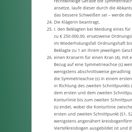
rechtwinklige Gerade die Symmetrieach
ansetze, laufe dieser durch die Abkant
das bessere Schweißen sei – werde die 
Die Klägerin beantragt,
I. den Beklagten bei Meidung eines für
zu € 250.000,00, ersatzweise Ordnungs
im Wiederholungsfall Ordnungshaft bis 
Beklagte zu 1 an ihrem jeweiligen Gesch
einen Kranarm für einen Kran (4), mit 
Bezug auf eine Symmetrieachse (s) we
wenigstens abschnittsweise geradlinig 
die Symmetrieachse (s) in einem ersten
in Richtung des zweiten Schnittpunkts 
dem ersten und dem zweiten Schnittpunk
Konturlinie bis zum zweiten Schnittpun
(s) endet, wobei die Konturlinie zwisc
ersten und zweiten Schnittpunkt (S1, S
wenigstens angenähert kreisbogenförmi
Viertelkreisbogen ausgebildet ist und