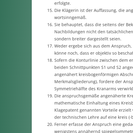
erfolgte.
Die Klägerin ist der Auffassung, die a
wortsinngemäß.
Sie behauptet, dass die seitens der B
Nachbildungen nicht den tatsächliche
sondern breiter dargestellt seien.
Weder ergebe sich aus dem Anspruch, 
könne noch, dass er objektiv so bescha
Sofern die Konturlinie zwischen dem e
beiden Schnittpunkten S1 und S2 ange
angenähert kreisbogenförmigen Abschni
Merkmalsgliederung), fordere der Anspr
Symmetriehälfte des Kranarms verwirkl
Die anspruchsgemäße angenäherte Krei
mathematische Einhaltung eines Kreisb
Klagepatent genannten Vorteile erzielt
der technischen Lehre auf eine kreis 
Ferner erfasse der Anspruch eine gedac
wenigstens annähernd spiegelsymmetrisc