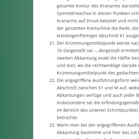
gesamte Kontur des Kranarms darstelle 
Symmetrieachse in diesen Punkten schn
Kranarms auf Druck belastet und nicht n
der gesamten Konturlinie die Rede, di
kreisbogenförmiger Abschnitt k1 ausgeb
Der Krümmungsmittelpunkt werde nach 
1b dargestellt sei –, dergestalt ermitt
zweiten Abkantung exakt die Hälfte bes
und dort, wo die rechtwinklige Gerade 
Krümmungsmittelpunkt des gedachten 
Die angegriffene Ausführungsform wei
Abschnitt zwischen S1 und M auf, wobe
Abkantungen verfüge und auch jeder Be
Insbesondere sei die erfindungsgemäße
im Bereich des unteren Schnittpunktes
betrachte.
Wenn man bei der angegriffenen Ausfü
Abkantung bestimme und hier das Lot f