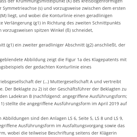
 dass der Krümmungsmittelpunkt (K) des kreisbogenförmigen
der Symmetrieachse (s) und vorzugsweise zwischen dem ersten
M) liegt, und wobei die Konturlinie einen geradlinigen
te Verlängerung (g1) in Richtung des zweiten Schnittpunkts
m vorzugsweisen spitzen Winkel (ß) schneidet,
t (g1) ein zweiter geradliniger Abschnitt (g2) anschließt, der
ngeblendete Abbildung zeigt die Figur 1a des Klagepatents mit
gsbeispiels der gedachten Konturlinie eines
riebsgesellschaft der (…) Muttergesellschaft A und vertreibt
 Der Beklagte zu 2) ist der Geschäftsführer der Beklagten zu
bt den Ladekran B (nachfolgend: angegriffene Ausführungsform;
u 1) stellte die angegriffene Ausführungsform im April 2019 auf
n Abbildungen sind den Anlagen LS 6, Seite 5, LS 8 und LS 9,
egriffene Ausführungsform im Ausfaltungsvorgang sowie das
rm, wobei die teilweise Beschriftung seitens der Klägerin