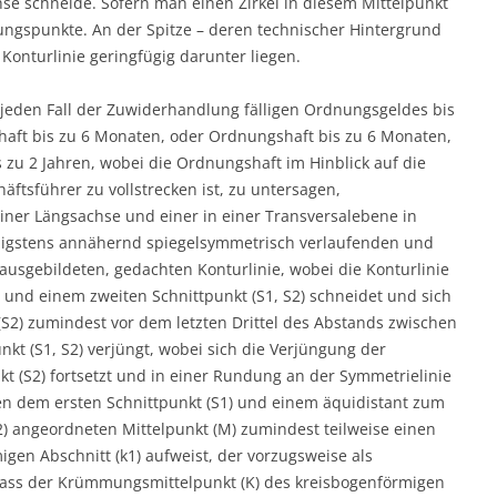
se schneide. Sofern man einen Zirkel in diesem Mittelpunkt
ungspunkte. An der Spitze – deren technischer Hintergrund
Konturlinie geringfügig darunter liegen.
 jeden Fall der Zuwiderhandlung fälligen Ordnungsgeldes bis
haft bis zu 6 Monaten, oder Ordnungshaft bis zu 6 Monaten,
zu 2 Jahren, wobei die Ordnungshaft im Hinblick auf die
äftsführer zu vollstrecken ist, zu untersagen,
einer Längsachse und einer in einer Transversalebene in
nigstens annähernd spiegelsymmetrisch verlaufenden und
ausgebildeten, gedachten Konturlinie, wobei die Konturlinie
 und einem zweiten Schnittpunkt (S1, S2) schneidet und sich
(S2) zumindest vor dem letzten Drittel des Abstands zwischen
t (S1, S2) verjüngt, wobei sich die Verjüngung der
kt (S2) fortsetzt und in einer Rundung an der Symmetrielinie
hen dem ersten Schnittpunkt (S1) und einem äquidistant zum
2) angeordneten Mittelpunkt (M) zumindest teilweise einen
gen Abschnitt (k1) aufweist, der vorzugsweise als
 dass der Krümmungsmittelpunkt (K) des kreisbogenförmigen