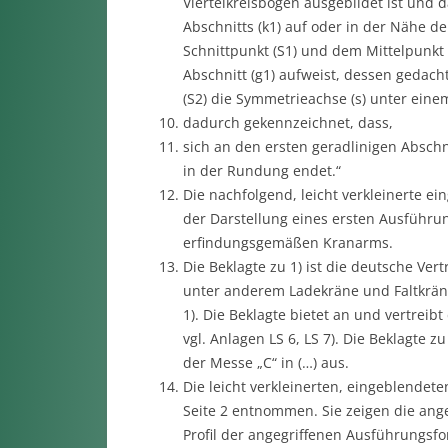
Viertelkreisbogen ausgebildet ist und
Abschnitts (k1) auf oder in der Nähe 
Schnittpunkt (S1) und dem Mittelpunkt (
Abschnitt (g1) aufweist, dessen gedach
(S2) die Symmetrieachse (s) unter eine
dadurch gekennzeichnet, dass,
sich an den ersten geradlinigen Abschnit
in der Rundung endet.“
Die nachfolgend, leicht verkleinerte ei
der Darstellung eines ersten Ausführun
erfindungsgemäßen Kranarms.
Die Beklagte zu 1) ist die deutsche Vert
unter anderem Ladekräne und Faltkräne.
1). Die Beklagte bietet an und vertrei
vgl. Anlagen LS 6, LS 7). Die Beklagte z
der Messe „C“ in (…) aus.
Die leicht verkleinerten, eingeblendete
Seite 2 entnommen. Sie zeigen die ang
Profil der angegriffenen Ausführungsfo