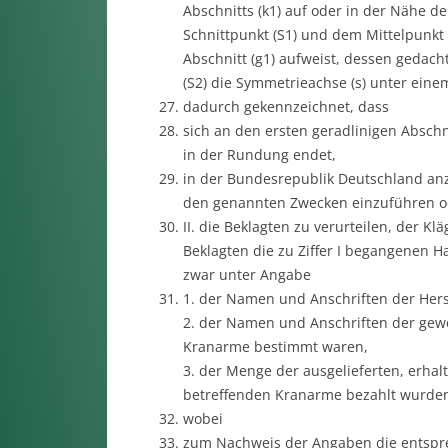
Abschnitts (k1) auf oder in der Nähe 
Schnittpunkt (S1) und dem Mittelpunkt (
Abschnitt (g1) aufweist, dessen gedach
(S2) die Symmetrieachse (s) unter eine
dadurch gekennzeichnet, dass
sich an den ersten geradlinigen Abschnit
in der Rundung endet,
in der Bundesrepublik Deutschland anz
den genannten Zwecken einzuführen od
II. die Beklagten zu verurteilen, der K
Beklagten die zu Ziffer I begangenen 
zwar unter Angabe
1. der Namen und Anschriften der Herst
2. der Namen und Anschriften der gewe
Kranarme bestimmt waren,
3. der Menge der ausgelieferten, erhal
betreffenden Kranarme bezahlt wurde
wobei
zum Nachweis der Angaben die entspr