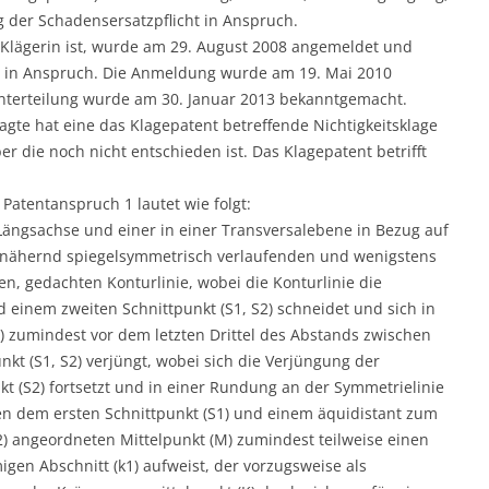
g der Schadensersatzpflicht in Anspruch.
 Klägerin ist, wurde am 29. August 2008 angemeldet und
X U in Anspruch. Die Anmeldung wurde am 19. Mai 2010
tenterteilung wurde am 30. Januar 2013 bekanntgemacht.
lagte hat eine das Klagepatent betreffende Nichtigkeitsklage
 die noch nicht entschieden ist. Das Klagepatent betrifft
Patentanspruch 1 lautet wie folgt:
 Längsachse und einer in einer Transversalebene in Bezug auf
nnähernd spiegelsymmetrisch verlaufenden und wenigstens
en, gedachten Konturlinie, wobei die Konturlinie die
 einem zweiten Schnittpunkt (S1, S2) schneidet und sich in
) zumindest vor dem letzten Drittel des Abstands zwischen
t (S1, S2) verjüngt, wobei sich die Verjüngung der
kt (S2) fortsetzt und in einer Rundung an der Symmetrielinie
hen dem ersten Schnittpunkt (S1) und einem äquidistant zum
2) angeordneten Mittelpunkt (M) zumindest teilweise einen
gen Abschnitt (k1) aufweist, der vorzugsweise als