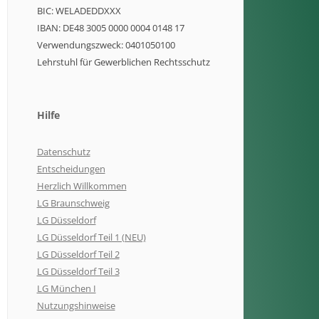
BIC: WELADEDDXXX
IBAN: DE48 3005 0000 0004 0148 17
Verwendungszweck: 0401050100
Lehrstuhl für Gewerblichen Rechtsschutz
Hilfe
Datenschutz
Entscheidungen
Herzlich Willkommen
LG Braunschweig
LG Düsseldorf
LG Düsseldorf Teil 1 (NEU)
LG Düsseldorf Teil 2
LG Düsseldorf Teil 3
LG München I
Nutzungshinweise