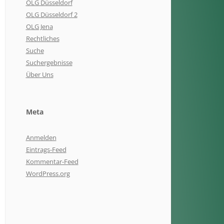
OLG Düsseldorf
OLG Düsseldorf 2
OLG Jena
Rechtliches
Suche
Suchergebnisse
Über Uns
Meta
Anmelden
Eintrags-Feed
Kommentar-Feed
WordPress.org