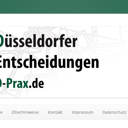
dungen
Zum Inhalt springen
he
Zitierhinweise
Kontakt
Impressum
Datenschutz