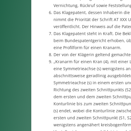
Vernichtung, Rückruf sowie Feststellun
Das Klagepatent, dessen Inhaberin die
nimmt die Priorität der Schrift AT XX
veröffentlicht. Der Hinweis auf die Pa
Das Klagepatent steht in Kraft. Die Bek
beim Bundespatentgericht erhoben, über
eine Profilform für einen Kranarm.
Der von der Klägerin geltend gemachte 
„Kranarm für einen Kran (4), mit einer
eine Symmetrieachse (s) wenigstens a
abschnittsweise geradlinig ausgebildet
Symmetrieachse (s) in einem ersten und
Richtung des zweiten Schnittpunkts (S2
dem ersten und dem zweiten Schnittpunk
Konturlinie bis zum zweiten Schnittpun
(s) endet, wobei die Konturlinie zwisc
ersten und zweiten Schnittpunkt (S1, S
wenigstens angenähert kreisbogenförmi