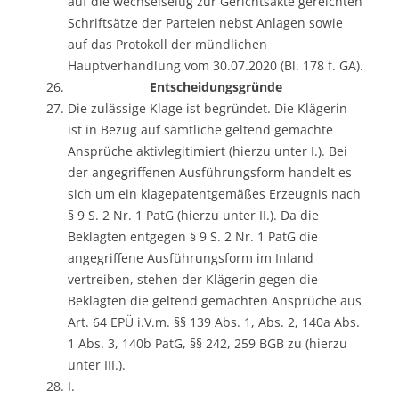
auf die wechselseitig zur Gerichtsakte gereichten
Schriftsätze der Parteien nebst Anlagen sowie
auf das Protokoll der mündlichen
Hauptverhandlung vom 30.07.2020 (Bl. 178 f. GA).
Entscheidungsgründe
Die zulässige Klage ist begründet. Die Klägerin
ist in Bezug auf sämtliche geltend gemachte
Ansprüche aktivlegitimiert (hierzu unter I.). Bei
der angegriffenen Ausführungsform handelt es
sich um ein klagepatentgemäßes Erzeugnis nach
§ 9 S. 2 Nr. 1 PatG (hierzu unter II.). Da die
Beklagten entgegen § 9 S. 2 Nr. 1 PatG die
angegriffene Ausführungsform im Inland
vertreiben, stehen der Klägerin gegen die
Beklagten die geltend gemachten Ansprüche aus
Art. 64 EPÜ i.V.m. §§ 139 Abs. 1, Abs. 2, 140a Abs.
1 Abs. 3, 140b PatG, §§ 242, 259 BGB zu (hierzu
unter III.).
I.