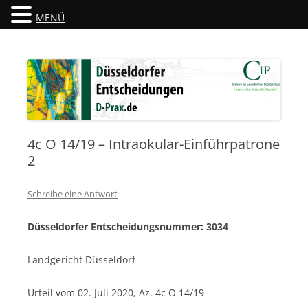
MENÜ
Düsseldorfer Entscheidungen
D-Prax.de
4c O 14/19 – Intraokular-Einführpatrone
2
Schreibe eine Antwort
Düsseldorfer Entscheidungsnummer: 3034
Landgericht Düsseldorf
Urteil vom 02. Juli 2020, Az. 4c O 14/19