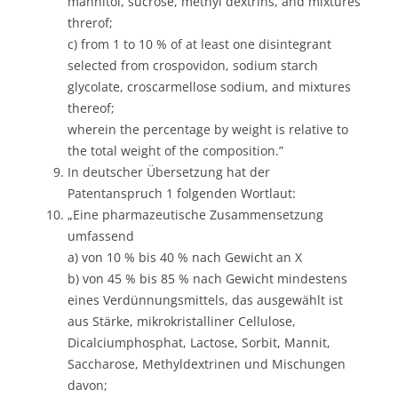
mannitol, sucrose, methyl dextrins, and mixtures
threrof;
c) from 1 to 10 % of at least one disintegrant
selected from crospovidon, sodium starch
glycolate, croscarmellose sodium, and mixtures
thereof;
wherein the percentage by weight is relative to
the total weight of the composition.”
In deutscher Übersetzung hat der
Patentanspruch 1 folgenden Wortlaut:
„Eine pharmazeutische Zusammensetzung
umfassend
a) von 10 % bis 40 % nach Gewicht an X
b) von 45 % bis 85 % nach Gewicht mindestens
eines Verdünnungsmittels, das ausgewählt ist
aus Stärke, mikrokristalliner Cellulose,
Dicalciumphosphat, Lactose, Sorbit, Mannit,
Saccharose, Methyldextrinen und Mischungen
davon;