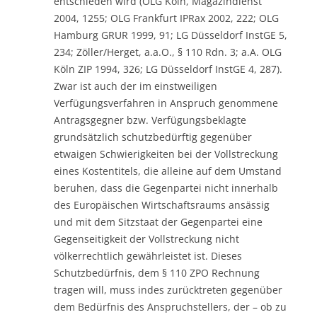
entschieden wird (OLG Köln, Magazindienst
2004, 1255; OLG Frankfurt IPRax 2002, 222; OLG
Hamburg GRUR 1999, 91; LG Düsseldorf InstGE 5,
234; Zöller/Herget, a.a.O., § 110 Rdn. 3; a.A. OLG
Köln ZIP 1994, 326; LG Düsseldorf InstGE 4, 287).
Zwar ist auch der im einstweiligen
Verfügungsverfahren in Anspruch genommene
Antragsgegner bzw. Verfügungsbeklagte
grundsätzlich schutzbedürftig gegenüber
etwaigen Schwierigkeiten bei der Vollstreckung
eines Kostentitels, die alleine auf dem Umstand
beruhen, dass die Gegenpartei nicht innerhalb
des Europäischen Wirtschaftsraums ansässig
und mit dem Sitzstaat der Gegenpartei eine
Gegenseitigkeit der Vollstreckung nicht
völkerrechtlich gewährleistet ist. Dieses
Schutzbedürfnis, dem § 110 ZPO Rechnung
tragen will, muss indes zurücktreten gegenüber
dem Bedürfnis des Anspruchstellers, der – ob zu