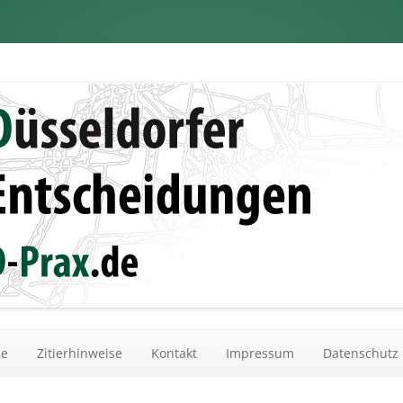
dungen
Zum Inhalt springen
he
Zitierhinweise
Kontakt
Impressum
Datenschutz