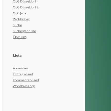
OLG Düsseldorf
OLG Düsseldorf 2
OLG Jena
Rechtliches
Suche
Suchergebnisse
Über Uns
Meta
Anmelden
Eintrags-Feed
Kommentar-Feed
WordPress.org