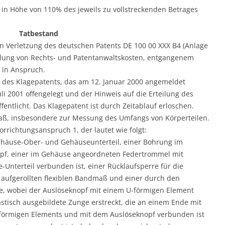
g in Höhe von 110% des jeweils zu vollstreckenden Betrages
Tatbestand
n Verletzung des deutschen Patents DE 100 00 XXX B4 (Anlage
hlung von Rechts- und Patentanwaltskosten, entgangenem
 in Anspruch.
n des Klagepatents, das am 12. Januar 2000 angemeldet
i 2001 offengelegt und der Hinweis auf die Erteilung des
entlicht. Das Klagepatent ist durch Zeitablauf erloschen.
maß, insbesondere zur Messung des Umfangs von Körperteilen.
orrichtungsanspruch 1, der lautet wie folgt:
häuse-Ober- und Gehäuseunterteil, einer Bohrung im
opf, einer im Gehäuse angeordneten Federtrommel mit
Unterteil verbunden ist, einer Rücklaufsperre für die
aufgerollten flexiblen Bandmaß und einer durch den
e, wobei der Auslöseknopf mit einem U-förmigen Element
astisch ausgebildete Zunge erstreckt, die an einem Ende mit
förmigen Elements und mit dem Auslöseknopf verbunden ist