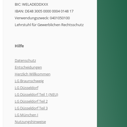
BIC: WELADEDDXXX
IBAN: DE48 3005 0000 0004 0148 17
Verwendungszweck: 0401050100
Lehrstuhl für Gewerblichen Rechtsschutz
Hilfe
Datenschutz
Entscheidungen
Herzlich Willkommen
LG Braunschweig
LG Düsseldorf
LG Düsseldorf Teil 1 (NEU)
LG Düsseldorf Teil 2
LG Düsseldorf Teil 3
LG München I
Nutzungshinweise