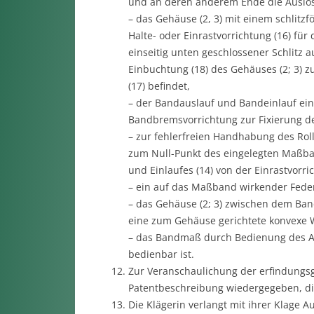
und an deren anderem Ende die Auslös
– das Gehäuse (2, 3) mit einem schlitz
Halte- oder Einrastvorrichtung (16) fü
einseitig unten geschlossener Schlitz 
Einbuchtung (18) des Gehäuses (2; 3)
(17) befindet,
– der Bandauslauf und Bandeinlauf ei
Bandbremsvorrichtung zur Fixierung de
– zur fehlerfreien Handhabung des Rol
zum Null-Punkt des eingelegten Maßban
und Einlaufes (14) von der Einrastvorric
– ein auf das Maßband wirkender Feder
– das Gehäuse (2; 3) zwischen dem Band
eine zum Gehäuse gerichtete konvexe 
– das Bandmaß durch Bedienung des Aus
bedienbar ist.
Zur Veranschaulichung der erfindungs
Patentbeschreibung wiedergegeben, die
Die Klägerin verlangt mit ihrer Klage