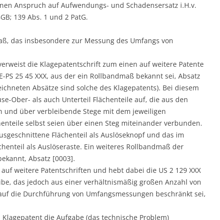
einen Anspruch auf Aufwendungs- und Schadensersatz i.H.v.
BGB; 139 Abs. 1 und 2 PatG.
dmaß, das insbesondere zur Messung des Umfangs von
verweist die Klagepatentschrift zum einen auf weitere Patente
E-PS 25 45 XXX, aus der ein Rollbandmaß bekannt sei, Absatz
zeichneten Absätze sind solche des Klagepatents). Bei diesem
-Ober- als auch Unterteil Flächenteile auf, die aus den
 und über verbleibende Stege mit dem jeweiligen
enteile selbst seien über einen Steg miteinander verbunden.
usgeschnittene Flächenteil als Auslöseknopf und das im
henteil als Auslöseraste. Ein weiteres Rollbandmaß der
bekannt, Absatz [0003].
auf weitere Patentschriften und hebt dabei die US 2 129 XXX
ibe, das jedoch aus einer verhältnismäßig großen Anzahl von
 auf die Durchführung von Umfangsmessungen beschränkt sei,
 Klagepatent die Aufgabe (das technische Problem)