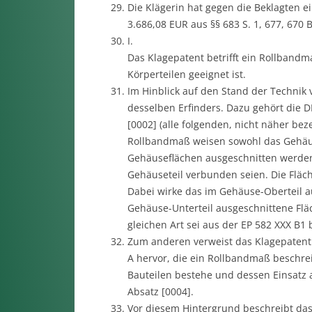
Die Klägerin hat gegen die Beklagten 
3.686,08 EUR aus §§ 683 S. 1, 677, 670 
I.
Das Klagepatent betrifft ein Rollban
Körperteilen geeignet ist.
Im Hinblick auf den Stand der Technik 
desselben Erfinders. Dazu gehört die D
[0002] (alle folgenden, nicht näher be
Rollbandmaß weisen sowohl das Gehäuse
Gehäuseflächen ausgeschnitten werden
Gehäuseteil verbunden seien. Die Fläch
Dabei wirke das im Gehäuse-Oberteil a
Gehäuse-Unterteil ausgeschnittene Fläc
gleichen Art sei aus der EP 582 XXX B1 
Zum anderen verweist das Klagepatent 
A hervor, die ein Rollbandmaß beschre
Bauteilen bestehe und dessen Einsatz
Absatz [0004].
Vor diesem Hintergrund beschreibt das