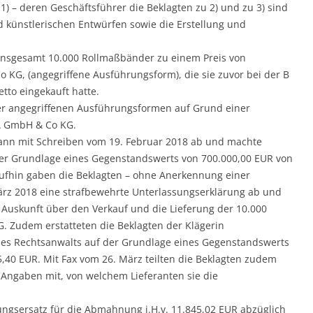
) – deren Geschäftsführer die Beklagten zu 2) und zu 3) sind
nd künstlerischen Entwürfen sowie die Erstellung und
3 insgesamt 10.000 Rollmaßbänder zu einem Preis von
 KG, (angegriffene Ausführungsform), die sie zuvor bei der B
tto eingekauft hatte.
er angegriffenen Ausführungsformen auf Grund einer
A GmbH & Co KG.
dann mit Schreiben vom 19. Februar 2018 ab und machte
der Grundlage eines Gegenstandswerts von 700.000,00 EUR von
ufhin gaben die Beklagten – ohne Anerkennung einer
März 2018 eine strafbewehrte Unterlassungserklärung ab und
 Auskunft über den Verkauf und die Lieferung der 10.000
 Zudem erstatteten die Beklagten der Klägerin
nes Rechtsanwalts auf der Grundlage eines Gegenstandswerts
45,40 EUR. Mit Fax vom 26. März teilten die Beklagten zudem
Angaben mit, von welchem Lieferanten sie die
gsersatz für die Abmahnung i.H.v. 11.845,02 EUR abzüglich