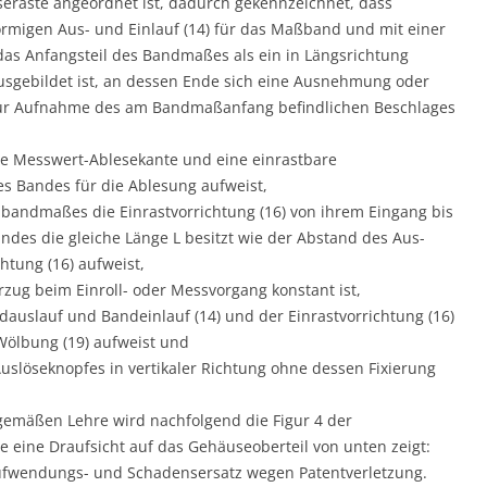
eraste angeordnet ist, dadurch gekennzeichnet, dass
förmigen Aus- und Einlauf (14) für das Maßband und mit einer
r das Anfangsteil des Bandmaßes als ein in Längsrichtung
ausgebildet ist, an dessen Ende sich eine Ausnehmung oder
 zur Aufnahme des am Bandmaßanfang befindlichen Beschlages
ne Messwert-Ablesekante und eine einrastbare
s Bandes für die Ablesung aufweist,
lbandmaßes die Einrastvorrichtung (16) von ihrem Eingang bis
des die gleiche Länge L besitzt wie der Abstand des Aus-
htung (16) aufweist,
zug beim Einroll- oder Messvorgang konstant ist,
auslauf und Bandeinlauf (14) und der Einrastvorrichtung (16)
Wölbung (19) aufweist und
löseknopfes in vertikaler Richtung ohne dessen Fixierung
gemäßen Lehre wird nachfolgend die Figur 4 der
 eine Draufsicht auf das Gehäuseoberteil von unten zeigt:
 Aufwendungs- und Schadensersatz wegen Patentverletzung.