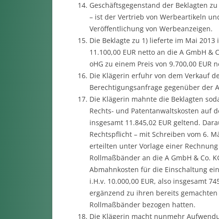
Geschäftsgegenstand der Beklagten zu 1
– ist der Vertrieb von Werbeartikeln u
Veröffentlichung von Werbeanzeigen.
Die Beklagte zu 1) lieferte im Mai 201
11.100,00 EUR netto an die A GmbH & Co
oHG zu einem Preis von 9.700,00 EUR ne
Die Klägerin erfuhr von dem Verkauf d
Berechtigungsanfrage gegenüber der 
Die Klägerin mahnte die Beklagten so
Rechts- und Patentanwaltskosten auf 
insgesamt 11.845,02 EUR geltend. Dara
Rechtspflicht – mit Schreiben vom 6. 
erteilten unter Vorlage einer Rechnung
Rollmaßbänder an die A GmbH & Co. KG.
Abmahnkosten für die Einschaltung ei
i.H.v. 10.000,00 EUR, also insgesamt 7
ergänzend zu ihren bereits gemachten 
Rollmaßbänder bezogen hatten.
Die Klägerin macht nunmehr Aufwendun