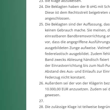
die Klage abzuweisen.
Die Beklagten haben der B oHG mit Schri
Diese ist dem Rechtsstreit beigetrete
angeschlossen.
Die Beklagten sind der Auffassung, da
keinen Gebrauch mache. Sie meinen, d
einrastbaren Bandbremsvorrichtung am
vor, dass die angegriffene Ausführungs
ausgebildeten Zunge aufweise. Vielmehr
federelastisch ausgebildet. Zudem fehl
Band zwecks Ablesung händisch fixiert
der Einrastvorrichtung bis zum Null-P
Abstand des Aus- und Einlaufs zur Ein
Federzug nicht konstant.
Außerdem sei der von der Klägerin be
10.000,00 EUR anzusetzen. Zudem sei d
gewesen.
Die zulässige Klage ist teilweise begrün