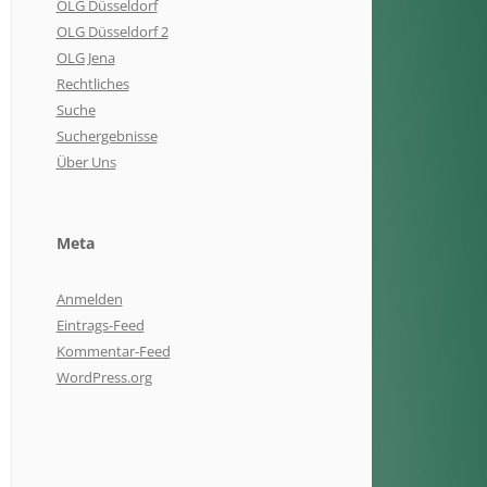
OLG Düsseldorf
OLG Düsseldorf 2
OLG Jena
Rechtliches
Suche
Suchergebnisse
Über Uns
Meta
Anmelden
Eintrags-Feed
Kommentar-Feed
WordPress.org