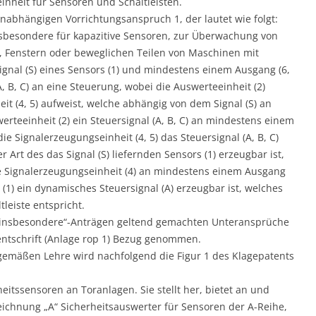
inheit für Sensoren und Schaltleisten.
unabhängigen Vorrichtungsanspruch 1, der lautet wie folgt:
insbesondere für kapazitive Sensoren, zur Überwachung von
, Fenstern oder beweglichen Teilen von Maschinen mit
Signal (S) eines Sensors (1) und mindestens einem Ausgang (6,
A, B, C) an eine Steuerung, wobei die Auswerteeinheit (2)
t (4, 5) aufweist, welche abhängig von dem Signal (S) an
rteeinheit (2) ein Steuersignal (A, B, C) an mindestens einem
ie Signalerzeugungseinheit (4, 5) das Steuersignal (A, B, C)
 Art des das Signal (S) liefernden Sensors (1) erzeugbar ist,
e Signalerzeugungseinheit (4) an mindestens einem Ausgang
s (1) ein dynamisches Steuersignal (A) erzeugbar ist, welches
leiste entspricht.
„insbesondere“-Anträgen geltend gemachten Unteransprüche
tentschrift (Anlage rop 1) Bezug genommen.
gemäßen Lehre wird nachfolgend die Figur 1 des Klagepatents
heitssensoren an Toranlagen. Sie stellt her, bietet an und
eichnung „A“ Sicherheitsauswerter für Sensoren der A-Reihe,