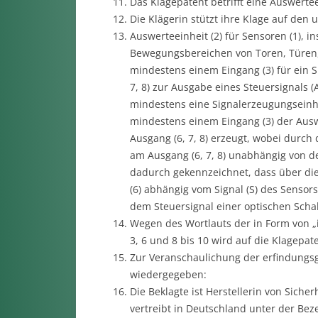
Das Klagepatent betrifft eine Auswertee
Die Klägerin stützt ihre Klage auf den 
Auswerteeinheit (2) für Sensoren (1), 
Bewegungsbereichen von Toren, Türen
mindestens einem Eingang (3) für ein 
7, 8) zur Ausgabe eines Steuersignals (
mindestens eine Signalerzeugungseinhei
mindestens einem Eingang (3) der Auswe
Ausgang (6, 7, 8) erzeugt, wobei durch d
am Ausgang (6, 7, 8) unabhängig von der
dadurch gekennzeichnet, dass über di
(6) abhängig vom Signal (S) des Sensor
dem Steuersignal einer optischen Schalt
Wegen des Wortlauts der in Form von 
3, 6 und 8 bis 10 wird auf die Klagepa
Zur Veranschaulichung der erfindungs
wiedergegeben:
Die Beklagte ist Herstellerin von Sicher
vertreibt in Deutschland unter der Bez