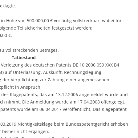
eklagte.
 in Höhe von 500.000,00 € vorläufig vollstreckbar, wobei für
 folgende Teilsicherheiten festgesetzt werden:
0,00 €.
s zu vollstreckenden Betrages.
Tatbestand
 Verletzung des deutschen Patents DE 10 2006 059 XXX B4
nt) auf Unterlassung, Auskunft, Rechnungslegung,
ng der Verpflichtung zur Zahlung einer angemessenen
flicht in Anspruch.
in des Klagepatents, das am 13.12.2006 angemeldet wurde und
ruch nimmt. Die Anmeldung wurde am 17.04.2008 offengelegt.
epatents wurde am 06.04.2017 veröffentlicht. Das Klagepatent
7.03.2019 Nichtigkeitsklage beim Bundespatentgericht erhoben
t bisher nicht ergangen.