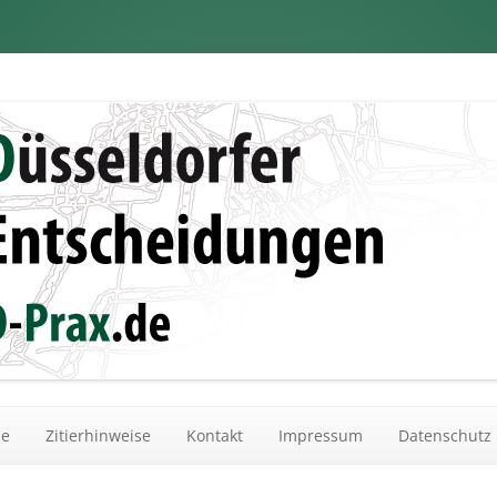
dungen
Zum Inhalt springen
he
Zitierhinweise
Kontakt
Impressum
Datenschutz