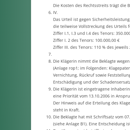
Die Kosten des Rechtsstreits trägt die B
IV.
Das Urteil ist gegen Sicherheitsleistung
die teilweise Vollstreckung des Urteils
Ziffer I.1, I.3 und I.4 des Tenors: 350.00
Ziffer I. 2 des Tenors: 100.000,00 €
Ziffer III. des Tenors: 110 % des jeweil
Die Klägerin nimmt die Beklagte wegen
(Anlage rop1; im Folgenden: Klagepate
Vernichtung, Rückruf sowie Feststellu
Entschädigung und der Schadensersatzp
Die Klägerin ist eingetragene Inhaber
eine Priorität vom 13.10.2006 in Ansp
Der Hinweis auf die Erteilung des Klag
steht in Kraft.
Die Beklagte hat mit Schriftsatz vom 0
(siehe Anlage B1). Eine Entscheidung is