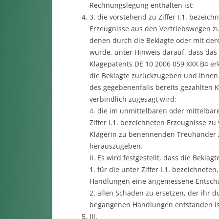
Rechnungslegung enthalten ist;
3. die vorstehend zu Ziffer I.1. bezeich
Erzeugnisse aus den Vertriebswegen z
denen durch die Beklagte oder mit de
wurde, unter Hinweis darauf, dass das 
Klagepatents DE 10 2006 059 XXX B4 erk
die Beklagte zurückzugeben und ihnen 
des gegebenenfalls bereits gezahlten 
verbindlich zugesagt wird;
4. die im unmittelbaren oder mittelbar
Ziffer I.1. bezeichneten Erzeugnisse z
Klägerin zu benennenden Treuhänder z
herauszugeben.
II. Es wird festgestellt, dass die Beklagt
1. für die unter Ziffer I.1. bezeichnet
Handlungen eine angemessene Entschä
2. allen Schaden zu ersetzen, der ihr du
begangenen Handlungen entstanden is
III.