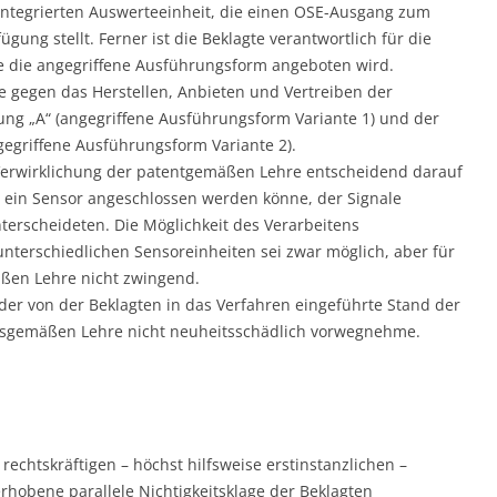
 integrierten Auswerteeinheit, die einen OSE-Ausgang zum
gung stellt. Ferner ist die Beklagte verantwortlich für die
e die angegriffene Ausführungsform angeboten wird.
ge gegen das Herstellen, Anbieten und Vertreiben der
ung „A“ (angegriffene Ausführungsform Variante 1) und der
ngegriffene Ausführungsform Variante 2).
e Verwirklichung der patentgemäßen Lehre entscheidend darauf
 ein Sensor angeschlossen werden könne, der Signale
terscheideten. Die Möglichkeit des Verarbeitens
nterschiedlichen Sensoreinheiten sei zwar möglich, aber für
äßen Lehre nicht zwingend.
der von der Beklagten in das Verfahren eingeführte Stand der
gsgemäßen Lehre nicht neuheitsschädlich vorwegnehme.
 rechtskräftigen – höchst hilfsweise erstinstanzlichen –
rhobene parallele Nichtigkeitsklage der Beklagten