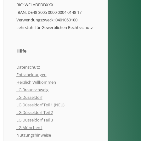
BIC: WELADEDDXXX
IBAN: DE48 3005 0000 0004 0148 17
Verwendungszweck: 0401050100
Lehrstuhl für Gewerblichen Rechtsschutz
Hilfe
Datenschutz
Entscheidungen
Herzlich Willkommen
LG Braunschweig
LG Düsseldorf
LG Düsseldorf Teil 1 (NEU)
LG Düsseldorf Teil 2
LG Düsseldorf Teil 3
LG München I
Nutzungshinweise