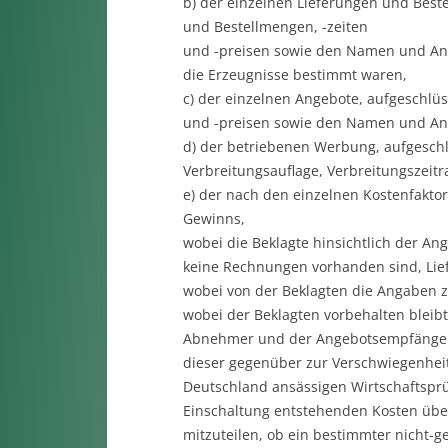
b) der einzelnen Lieferungen und Best
und Bestellmengen, -zeiten
und -preisen sowie den Namen und Ans
die Erzeugnisse bestimmt waren,
c) der einzelnen Angebote, aufgeschl
und -preisen sowie den Namen und An
d) der betriebenen Werbung, aufgeschl
Verbreitungsauflage, Verbreitungszeit
e) der nach den einzelnen Kostenfakto
Gewinns,
wobei die Beklagte hinsichtlich der Ang
keine Rechnungen vorhanden sind, Lief
wobei von der Beklagten die Angaben zu 
wobei der Beklagten vorbehalten bleib
Abnehmer und der Angebotsempfänger s
dieser gegenüber zur Verschwiegenheit 
Deutschland ansässigen Wirtschaftsprüf
Einschaltung entstehenden Kosten über
mitzuteilen, ob ein bestimmter nicht