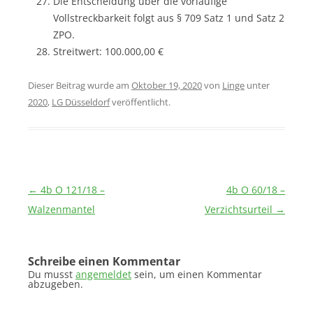
Die Entscheidung über die vorläufige
Vollstreckbarkeit folgt aus § 709 Satz 1 und Satz 2
ZPO.
Streitwert: 100.000,00 €
Dieser Beitrag wurde am
Oktober 19, 2020
von
Linge
unter
2020
,
LG Düsseldorf
veröffentlicht.
Beitragsnavigation
←
4b O 121/18 –
4b O 60/18 –
Walzenmantel
Verzichtsurteil
→
Schreibe einen Kommentar
Du musst
angemeldet
sein, um einen Kommentar
abzugeben.