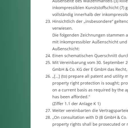
Außenseite des Walzenmantels (3) Rill
inkompressiblen Kunststoffschicht (7) g
vollständig innerhalb der inkompressibl
Hinsichtlich der „insbesondere“ gelte
verwiesen.
Die folgenden Zeichnungen stammen aus
mit inkompressibler Außenschicht und 
Außenschicht:
Einen schematischen Querschnitt durch
Mit Vereinbarung vom 30. September 20
GmbH & Co. KG der E GmbH das Recht,
„[…] (to) prepare all patent and utility
property right protection is sought; pro
on a current basis as required by the a
has been afforded.”
(Ziffer 1.1 der Anlage K 1)
Weiter vereinbarten die Vertragsparteie
„On consultation with D (B GmbH & Co. K
property rights shall be prosecuted or n