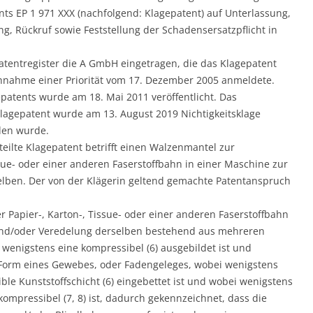
ts EP 1 971 XXX (nachfolgend: Klagepatent) auf Unterlassung,
, Rückruf sowie Feststellung der Schadensersatzpflicht in
Patentregister die A GmbH eingetragen, die das Klagepatent
nahme einer Priorität vom 17. Dezember 2005 anmeldete.
epatents wurde am 18. Mai 2011 veröffentlicht. Das
Klagepatent wurde am 13. August 2019 Nichtigkeitsklage
den wurde.
eilte Klagepatent betrifft einen Walzenmantel zur
sue- oder einer anderen Faserstoffbahn in einer Maschine zur
lben. Der von der Klägerin geltend gemachte Patentanspruch
 Papier-, Karton-, Tissue- oder einer anderen Faserstoffbahn
 und/oder Veredelung derselben bestehend aus mehreren
n wenigstens eine kompressibel (6) ausgebildet ist und
 Form eines Gewebes, oder Fadengeleges, wobei wenigstens
ble Kunststoffschicht (6) eingebettet ist und wobei wenigstens
nkompressibel (7, 8) ist, dadurch gekennzeichnet, dass die