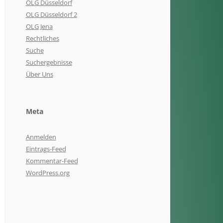
OLG Düsseldorf
OLG Düsseldorf 2
OLG Jena
Rechtliches
Suche
Suchergebnisse
Über Uns
Meta
Anmelden
Eintrags-Feed
Kommentar-Feed
WordPress.org