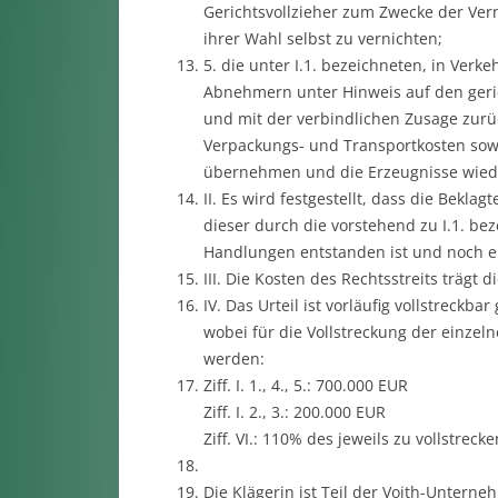
Gerichtsvollzieher zum Zwecke der Ver
ihrer Wahl selbst zu vernichten;
5. die unter I.1. bezeichneten, in Ver
Abnehmern unter Hinweis auf den geric
und mit der verbindlichen Zusage zurü
Verpackungs- und Transportkosten sow
übernehmen und die Erzeugnisse wied
II. Es wird festgestellt, dass die Beklag
dieser durch die vorstehend zu I.1. b
Handlungen entstanden ist und noch e
III. Die Kosten des Rechtsstreits trägt d
IV. Das Urteil ist vorläufig vollstreckb
wobei für die Vollstreckung der einzeln
werden:
Ziff. I. 1., 4., 5.: 700.000 EUR
Ziff. I. 2., 3.: 200.000 EUR
Ziff. VI.: 110% des jeweils zu vollstrec
Die Klägerin ist Teil der Voith-Unter