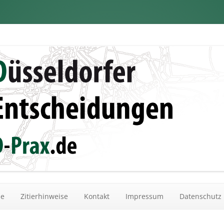
dungen
Zum Inhalt springen
he
Zitierhinweise
Kontakt
Impressum
Datenschutz