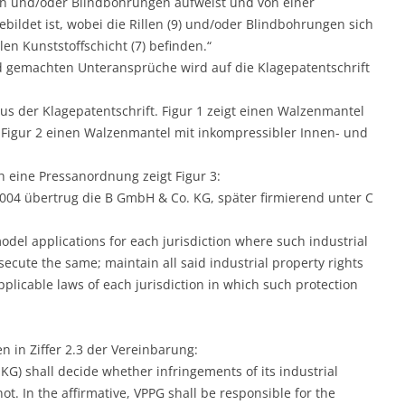
en und/oder Blindbohrungen aufweist und von einer
ebildet ist, wobei die Rillen (9) und/oder Blindbohrungen sich
en Kunststoffschicht (7) befinden.“
nd gemachten Unteransprüche wird auf die Klagepatentschrift
 der Klagepatentschrift. Figur 1 zeigt einen Walzenmantel
Figur 2 einen Walzenmantel mit inkompressibler Innen- und
 eine Pressanordnung zeigt Figur 3:
04 übertrug die B GmbH & Co. KG, später firmierend unter C
 model applications for each jurisdiction where such industrial
secute the same; maintain all said industrial property rights
pplicable laws of each jurisdiction in which such protection
n in Ziffer 2.3 der Vereinbarung:
G) shall decide whether infringements of its industrial
ot. In the affirmative, VPPG shall be responsible for the