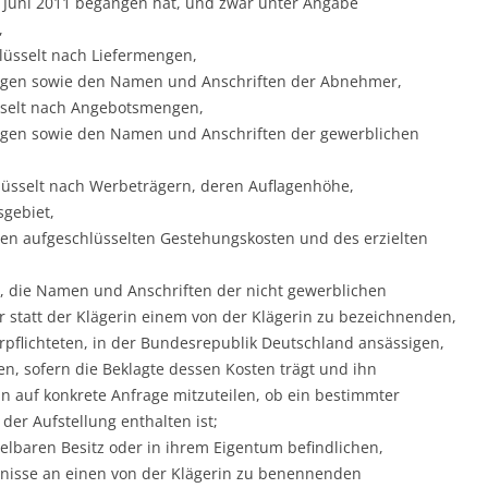
 Juni 2011 begangen hat, und zwar unter Angabe
,
lüsselt nach Liefermengen,
ngen sowie den Namen und Anschriften der Abnehmer,
sselt nach Angebotsmengen,
ngen sowie den Namen und Anschriften der gewerblichen
lüsselt nach Werbeträgern, deren Auflagenhöhe,
gebiet,
ren aufgeschlüsselten Gestehungskosten und des erzielten
t, die Namen und Anschriften der nicht gewerblichen
tatt der Klägerin einem von der Klägerin zu bezeichnenden,
rpflichteten, in der Bundesrepublik Deutschland ansässigen,
en, sofern die Beklagte dessen Kosten trägt und ihn
in auf konkrete Anfrage mitzuteilen, ob ein bestimmter
r Aufstellung enthalten ist;
telbaren Besitz oder in ihrem Eigentum befindlichen,
gnisse an einen von der Klägerin zu benennenden