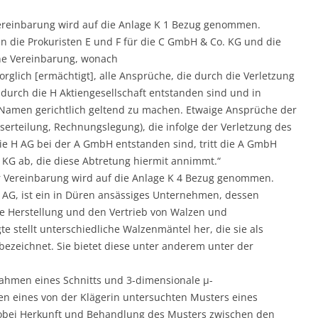
 Vereinbarung wird auf die Anlage K 1 Bezug genommen.
 die Prokuristen E und F für die C GmbH & Co. KG und die
ine Vereinbarung, wonach
glich [ermächtigt], alle Ansprüche, die durch die Verletzung
durch die H Aktiengesellschaft entstanden sind und in
Namen gerichtlich geltend zu machen. Etwaige Ansprüche der
erteilung, Rechnungslegung), die infolge der Verletzung des
e H AG bei der A GmbH entstanden sind, tritt die A GmbH
 KG ab, die diese Abtretung hiermit annimmt.“
ser Vereinbarung wird auf die Anlage K 4 Bezug genommen.
H AG, ist ein in Düren ansässiges Unternehmen, dessen
e Herstellung und den Vertrieb von Walzen und
te stellt unterschiedliche Walzenmäntel her, die sie als
bezeichnet. Sie bietet diese unter anderem unter der
ahmen eines Schnitts und 3-dimensionale µ-
 eines von der Klägerin untersuchten Musters eines
bei Herkunft und Behandlung des Musters zwischen den