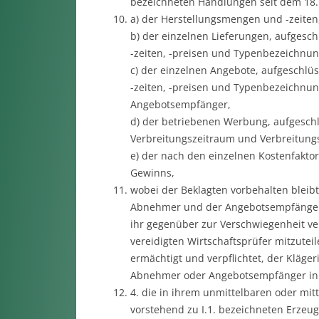
bezeichneten Handlungen seit dem 18.
a) der Herstellungsmengen und -zeiten
b) der einzelnen Lieferungen, aufgesch
-zeiten, -preisen und Typenbezeichnu
c) der einzelnen Angebote, aufgeschlü
-zeiten, -preisen und Typenbezeichnu
Angebotsempfänger,
d) der betriebenen Werbung, aufgesch
Verbreitungszeitraum und Verbreitungs
e) der nach den einzelnen Kostenfakto
Gewinns,
wobei der Beklagten vorbehalten bleib
Abnehmer und der Angebotsempfänger s
ihr gegenüber zur Verschwiegenheit ve
vereidigten Wirtschaftsprüfer mitzuteil
ermächtigt und verpflichtet, der Kläger
Abnehmer oder Angebotsempfänger in de
4. die in ihrem unmittelbaren oder mit
vorstehend zu I.1. bezeichneten Erzeu