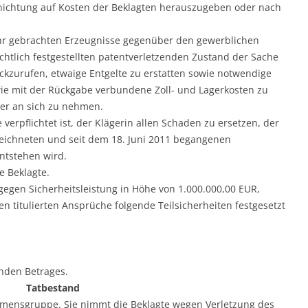
nichtung auf Kosten der Beklagten herauszugeben oder nach
kehr gebrachten Erzeugnisse gegenüber den gewerblichen
htlich festgestellten patentverletzenden Zustand der Sache
ckzurufen, etwaige Entgelte zu erstatten sowie notwendige
ie mit der Rückgabe verbundene Zoll- und Lagerkosten zu
er an sich zu nehmen.
te verpflichtet ist, der Klägerin allen Schaden zu ersetzen, der
ezeichneten und seit dem 18. Juni 2011 begangenen
ntstehen wird.
ie Beklagte.
ar gegen Sicherheitsleistung in Höhe von 1.000.000,00 EUR,
en titulierten Ansprüche folgende Teilsicherheiten festgesetzt
kenden Betrages.
Tatbestand
nehmensgruppe. Sie nimmt die Beklagte wegen Verletzung des