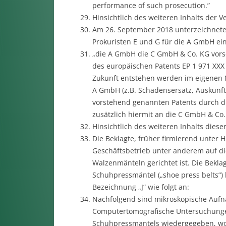
performance of such prosecution.”
Hinsichtlich des weiteren Inhalts der
Am 26. September 2018 unterzeichneten
Prokuristen E und G für die A GmbH e
„die A GmbH die C GmbH & Co. KG vorsor
des europäischen Patents EP 1 971 XXX 
Zukunft entstehen werden im eigenen 
A GmbH (z.B. Schadensersatz, Auskunfts
vorstehend genannten Patents durch di
zusätzlich hiermit an die C GmbH & Co.
Hinsichtlich des weiteren Inhalts die
Die Beklagte, früher firmierend unter 
Geschäftsbetrieb unter anderem auf di
Walzenmänteln gerichtet ist. Die Beklag
Schuhpressmäntel („shoe press belts“) 
Bezeichnung „J“ wie folgt an:
Nachfolgend sind mikroskopische Aufn
Computertomografische Untersuchungen
Schuhpressmantels wiedergegeben, wo