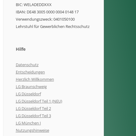
BIC: WELADEDDXXX
IBAN: DE48 3005 0000 0004 0148 17
Verwendungszweck: 0401050100
Lehrstuhl für Gewerblichen Rechtsschutz
Hilfe
Datenschutz
Entscheidungen
Herzlich Willkommen
LG Braunschweig
LG Düsseldorf
LG Düsseldorf Teil 1 (NEU)
LG Düsseldorf Teil 2
LG Düsseldorf Teil 3
LG München I
Nutzungshinweise