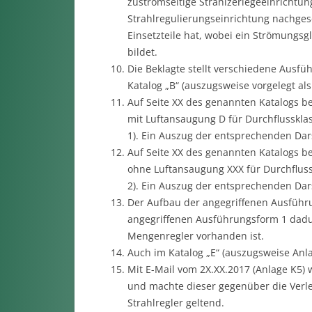
zuströmseitige Strahlzerlegeeinrichtun
Strahlregulierungseinrichtung nachges
Einsetzteile hat, wobei ein Strömungsgl
bildet.
Die Beklagte stellt verschiedene Ausfü
Katalog „B“ (auszugsweise vorgelegt als
Auf Seite XX des genannten Katalogs bew
mit Luftansaugung D für Durchflusskla
1). Ein Auszug der entsprechenden Dar
Auf Seite XX des genannten Katalogs be
ohne Luftansaugung XXX für Durchflus
2). Ein Auszug der entsprechenden Dar
Der Aufbau der angegriffenen Ausführ
angegriffenen Ausführungsform 1 dadu
Mengenregler vorhanden ist.
Auch im Katalog „E“ (auszugsweise Anla
Mit E-Mail vom 2X.XX.2017 (Anlage K5) w
und machte dieser gegenüber die Verle
Strahlregler geltend.