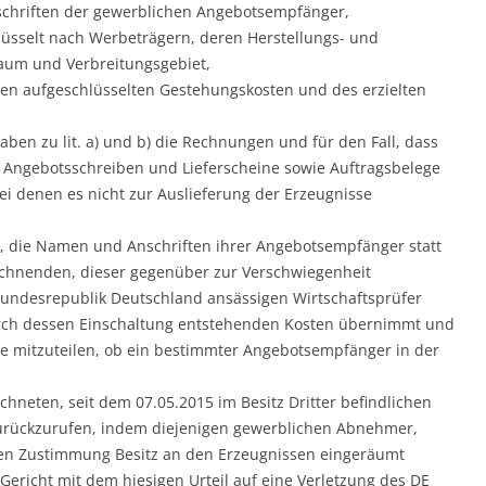
chriften der gewerblichen Angebotsempfänger,
üsselt nach Werbeträgern, deren Herstellungs- und
raum und Verbreitungsgebiet,
ren aufgeschlüsselten Gestehungskosten und des erzielten
aben zu lit. a) und b) die Rechnungen und für den Fall, dass
 Angebotsschreiben und Lieferscheine sowie Auftragsbelege
ei denen es nicht zur Auslieferung der Erzeugnisse
t, die Namen und Anschriften ihrer Angebotsempfänger statt
ichnenden, dieser gegenüber zur Verschwiegenheit
 Bundesrepublik Deutschland ansässigen Wirtschaftsprüfer
durch dessen Einschaltung entstehenden Kosten übernimmt und
ge mitzuteilen, ob ein bestimmter Angebotsempfänger in der
eichneten, seit dem 07.05.2015 im Besitz Dritter befindlichen
urückzurufen, indem diejenigen gewerblichen Abnehmer,
ren Zustimmung Besitz an den Erzeugnissen eingeräumt
Gericht mit dem hiesigen Urteil auf eine Verletzung des DE