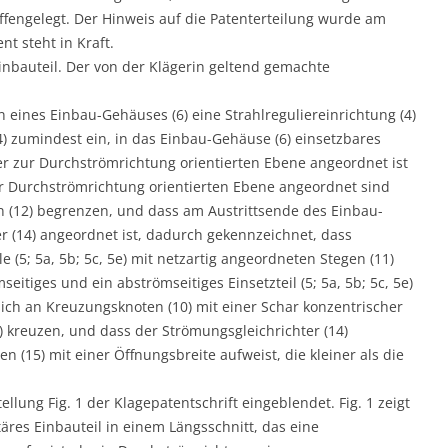
engelegt. Der Hinweis auf die Patenterteilung wurde am
nt steht in Kraft.
Einbauteil. Der von der Klägerin geltend gemachte
en eines Einbau-Gehäuses (6) eine Strahlreguliereinrichtung (4)
4) zumindest ein, in das Einbau-Gehäuse (6) einsetzbares
quer zur Durchströmrichtung orientierten Ebene angeordnet ist
zur Durchströmrichtung orientierten Ebene angeordnet sind
n (12) begrenzen, und dass am Austrittsende des Einbau-
r (14) angeordnet ist, dadurch gekennzeichnet, dass
 (5; 5a, 5b; 5c, 5e) mit netzartig angeordneten Stegen (11)
eitiges und ein abströmseitiges Einsetzteil (5; 5a, 5b; 5c, 5e)
e sich an Kreuzungsknoten (10) mit einer Schar konzentrischer
 kreuzen, und dass der Strömungsgleichrichter (14)
 (15) mit einer Öffnungsbreite aufweist, die kleiner als die
llung Fig. 1 der Klagepatentschrift eingeblendet. Fig. 1 zeigt
täres Einbauteil in einem Längsschnitt, das eine