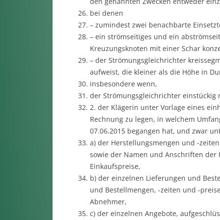
den genannten Zwecken entweder einzu
bei denen
– zumindest zwei benachbarte Einsetzt
– ein strömseitiges und ein abströmseiti
Kreuzungsknoten mit einer Schar konz
– der Strömungsgleichrichter kreisseg
aufweist, die kleiner als die Höhe in D
insbesondere wenn,
der Strömungsgleichrichter einstückig
2. der Klägerin unter Vorlage eines ein
Rechnung zu legen, in welchem Umfang 
07.06.2015 begangen hat, und zwar un
a) der Herstellungsmengen und -zeiten
sowie der Namen und Anschriften der H
Einkaufspreise,
b) der einzelnen Lieferungen und Best
und Bestellmengen, -zeiten und -prei
Abnehmer,
c) der einzelnen Angebote, aufgeschl