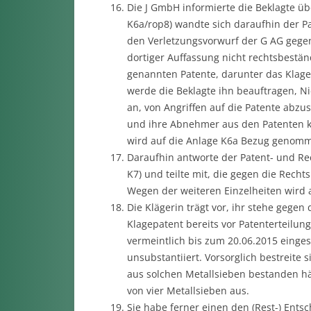
Die J GmbH informierte die Beklagte üb
K6a/rop8) wandte sich daraufhin der P
den Verletzungsvorwurf der G AG gegen
dortiger Auffassung nicht rechtsbeständ
genannten Patente, darunter das Klage
werde die Beklagte ihn beauftragen, Nic
an, von Angriffen auf die Patente abzus
und ihre Abnehmer aus den Patenten ke
wird auf die Anlage K6a Bezug genom
Daraufhin antworte der Patent- und Re
K7) und teilte mit, die gegen die Rec
Wegen der weiteren Einzelheiten wird
Die Klägerin trägt vor, ihr stehe gegen
Klagepatent bereits vor Patenterteilun
vermeintlich bis zum 20.06.2015 einges
unsubstantiiert. Vorsorglich bestreite s
aus solchen Metallsieben bestanden hä
von vier Metallsieben aus.
Sie habe ferner einen den (Rest-) Ent