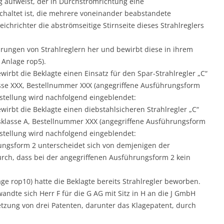
g aufweist, der in Durchströmrichtung eine
chaltet ist, die mehrere voneinander beabstandete
eichrichter die abströmseitige Stirnseite dieses Strahlreglers
hrungen von Strahlreglern her und bewirbt diese in ihrem
 Anlage rop5).
irbt die Beklagte einen Einsatz für den Spar-Strahlregler „C“
sse XXX, Bestellnummer XXX (angegriffene Ausführungsform
stellung wird nachfolgend eingeblendet:
wirbt die Beklagte einen diebstahlsicheren Strahlregler „C“
sklasse A, Bestellnummer XXX (angegriffene Ausführungsform
stellung wird nachfolgend eingeblendet:
ungsform 2 unterscheidet sich von demjenigen der
rch, dass bei der angegriffenen Ausführungsform 2 kein
ge rop10) hatte die Beklagte bereits Strahlregler beworben.
andte sich Herr F für die G AG mit Sitz in H an die J GmbH
tzung von drei Patenten, darunter das Klagepatent, durch