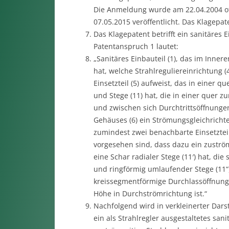
Die Anmeldung wurde am 22.04.2004 off
07.05.2015 veröffentlicht. Das Klagepate
Das Klagepatent betrifft ein sanitäres 
Patentanspruch 1 lautet:
„Sanitäres Einbauteil (1), das im Inner
hat, welche Strahlreguliereinrichtung (
Einsetzteil (5) aufweist, das in einer 
und Stege (11) hat, die in einer quer 
und zwischen sich Durchtrittsöffnunge
Gehäuses (6) ein Strömungsgleichrichte
zumindest zwei benachbarte Einsetzteile
vorgesehen sind, dass dazu ein zuströms
eine Schar radialer Stege (11′) hat, di
und ringförmig umlaufender Stege (11“)
kreissegmentförmige Durchlassöffnungen
Höhe in Durchströmrichtung ist.“
Nachfolgend wird in verkleinerter Darste
ein als Strahlregler ausgestaltetes sani