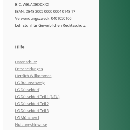
BIC: WELADEDDXXX
IBAN: DE48 3005 0000 0004 0148 17
Verwendungszweck: 0401050100
Lehrstuhl für Gewerblichen Rechtsschutz
Hilfe
Datenschutz
Entscheidungen
Herzlich Willkommen
LG Braunschweig
LG Düsseldorf
LG Düsseldorf Teil 1 (NEU)
LG Düsseldorf Teil 2
LG Düsseldorf Teil 3
LG München I
Nutzungshinweise