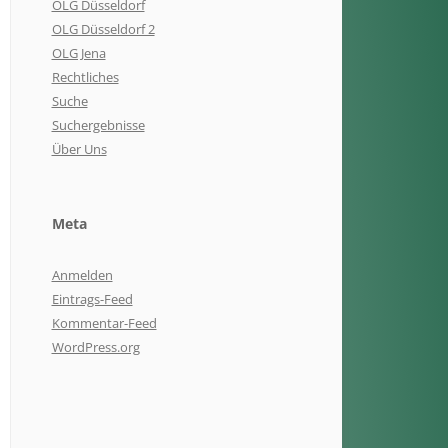
OLG Düsseldorf
OLG Düsseldorf 2
OLG Jena
Rechtliches
Suche
Suchergebnisse
Über Uns
Meta
Anmelden
Eintrags-Feed
Kommentar-Feed
WordPress.org