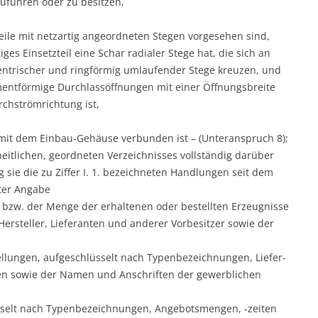
führen oder zu besitzen,
eile mit netzartig angeordneten Stegen vorgesehen sind,
ges Einsetzteil eine Schar radialer Stege hat, die sich an
entrischer und ringförmig umlaufender Stege kreuzen, und
mentförmige Durchlassöffnungen mit einer Öffnungsbreite
urchströmrichtung ist,
 mit dem Einbau-Gehäuse verbunden ist – (Unteranspruch 8);
heitlichen, geordneten Verzeichnisses vollständig darüber
sie die zu Ziffer I. 1. bezeichneten Handlungen seit dem
ter Angabe
 bzw. der Menge der erhaltenen oder bestellten Erzeugnisse
ersteller, Lieferanten und anderer Vorbesitzer sowie der
ellungen, aufgeschlüsselt nach Typenbezeichnungen, Liefer-
sen sowie der Namen und Anschriften der gewerblichen
üsselt nach Typenbezeichnungen, Angebotsmengen, -zeiten