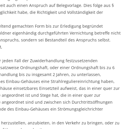
 auch einen Anspruch auf Belegvorlage. Dies folge aus §
lichkeit habe, die Richtigkeit und Vollständigkeit der
eltend gemachten Form bis zur Erledigung begründet
ldner eigenhändig durchgeführten Vernichtung betreffe nicht
anspruchs, sondern sei Bestandteil des Anspruchs selbst.
t,
ür jeden Fall der Zuwiderhandlung festzusetzenden
rsatzweise Ordnungshaft, oder einer Ordnungshaft bis zu 6
andlung bis zu insgesamt 2 Jahren, zu unterlassen,
ines Einbau-Gehäuses eine Strahlreguliereinrichtung haben,
äuse einsetzbares Einsetzteil aufweist, das in einer quer zur
angeordnet ist und Stege hat, die in einer quer zur
 angeordnet sind und zwischen sich Durchtrittsöffnungen
nde des Einbau-Gehäuses ein Strömungsgleichrichter
herzustellen, anzubieten, in den Verkehr zu bringen, oder zu