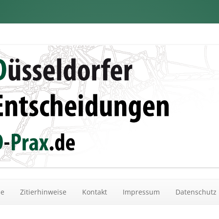
dungen
Zum Inhalt springen
he
Zitierhinweise
Kontakt
Impressum
Datenschutz