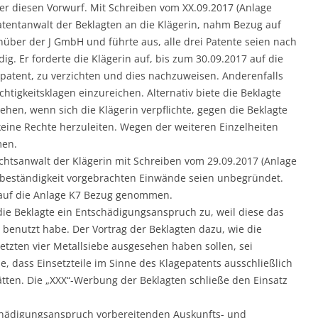
er diesen Vorwurf. Mit Schreiben vom XX.09.2017 (Anlage
atentanwalt der Beklagten an die Klägerin, nahm Bezug auf
über der J GmbH und führte aus, alle drei Patente seien nach
ig. Er forderte die Klägerin auf, bis zum 30.09.2017 auf die
patent, zu verzichten und dies nachzuweisen. Anderenfalls
htigkeitsklagen einzureichen. Alternativ biete die Beklagte
ehen, wenn sich die Klägerin verpflichte, gegen die Beklagte
ine Rechte herzuleiten. Wegen der weiteren Einzelheiten
men.
chtsanwalt der Klägerin mit Schreiben vom 29.09.2017 (Anlage
htsbeständigkeit vorgebrachten Einwände seien unbegründet.
 auf die Anlage K7 Bezug genommen.
 die Beklagte ein Entschädigungsanspruch zu, weil diese das
g benutzt habe. Der Vortrag der Beklagten dazu, wie die
etzten vier Metallsiebe ausgesehen haben sollen, sei
ie, dass Einsetzteile im Sinne des Klagepatents ausschließlich
tten. Die „XXX“-Werbung der Beklagten schließe den Einsatz
schädigungsanspruch vorbereitenden Auskunfts- und