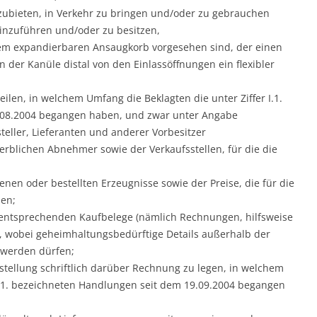
zubieten, in Verkehr zu bringen und/oder zu gebrauchen
nzuführen und/oder zu besitzen,
nem expandierbaren Ansaugkorb vorgesehen sind, der einen
n der Kanüle distal von den Einlassöffnungen ein flexibler
eilen, in welchem Umfang die Beklagten die unter Ziffer I.1.
.08.2004 begangen haben, und zwar unter Angabe
eller, Lieferanten und anderer Vorbesitzer
rblichen Abnehmer sowie der Verkaufsstellen, für die die
enen oder bestellten Erzeugnisse sowie der Preise, die für die
en;
entsprechenden Kaufbelege (nämlich Rechnungen, hilfsweise
d, wobei geheimhaltungsbedürftige Details außerhalb der
 werden dürfen;
fstellung schriftlich darüber Rechnung zu legen, in welchem
 I.1. bezeichneten Handlungen seit dem 19.09.2004 begangen