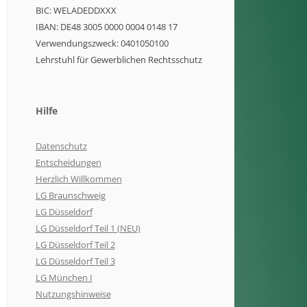
BIC: WELADEDDXXX
IBAN: DE48 3005 0000 0004 0148 17
Verwendungszweck: 0401050100
Lehrstuhl für Gewerblichen Rechtsschutz
Hilfe
Datenschutz
Entscheidungen
Herzlich Willkommen
LG Braunschweig
LG Düsseldorf
LG Düsseldorf Teil 1 (NEU)
LG Düsseldorf Teil 2
LG Düsseldorf Teil 3
LG München I
Nutzungshinweise