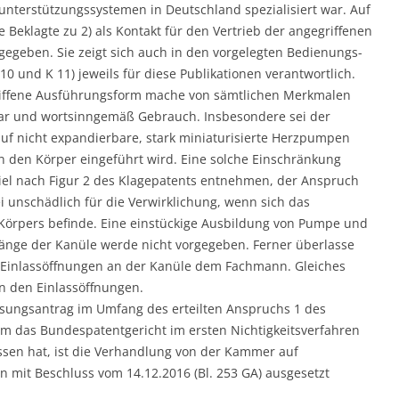
nterstützungssystemen in Deutschland spezialisiert war. Auf
 Beklagte zu 2) als Kontakt für den Vertrieb der angegriffenen
geben. Sie zeigt sich auch in den vorgelegten Bedienungs-
 und K 11) jeweils für diese Publikationen verantwortlich.
egriffene Ausführungsform mache von sämtlichen Merkmalen
ar und wortsinngemäß Gebrauch. Insbesondere sei der
auf nicht expandierbare, stark miniaturisierte Herzpumpen
in den Körper eingeführt wird. Eine solche Einschränkung
iel nach Figur 2 des Klagepatents entnehmen, der Anspruch
ei unschädlich für die Verwirklichung, wenn sich das
Körpers befinde. Eine einstückige Ausbildung von Pumpe und
Länge der Kanüle werde nicht vorgegeben. Ferner überlasse
 Einlassöffnungen an der Kanüle dem Fachmann. Gleiches
en den Einlassöffnungen.
ssungsantrag im Umfang des erteilten Anspruchs 1 des
m das Bundespatentgericht im ersten Nichtigkeitsverfahren
ssen hat, ist die Verhandlung von der Kammer auf
 mit Beschluss vom 14.12.2016 (Bl. 253 GA) ausgesetzt