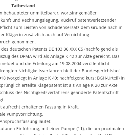
Tatbestand
en behaupteter unmittelbarer, wortsinngemäßer
skunft und Rechnungslegung, Rückruf patentverletzender
r Pflicht zum Leisten von Schadensersatz dem Grunde nach in
der Klägerin zusätzlich auch auf Vernichtung
nspruch genommen.
n des deutschen Patents DE 103 36 XXX C5 (nachfolgend als
uszug des DPMA wird als Anlage K 42 zur Akte gereicht. Das
eldet und die Erteilung am 19.08.2004 veröffentlicht.
trengten Nichtigkeitsverfahren hielt der Bundesgerichtshof
18 (vorgelegt in Anlage K 40; nachfolgend kurz: BGH-Urteil) in
rünglich erteilte Klagepatent ist als Anlage K 20 zur Akte
chluss des Nichtigkeitsverfahrens geänderte Patentschrift
gt.
t aufrecht erhaltenen Fassung in Kraft.
iale Pumpvorrichtung.
Anspruchsfassung lautet:
kutanen Einführung, mit einer Pumpe (11), die am proximalen