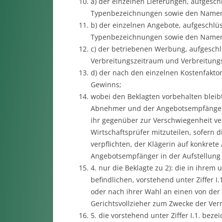
a) der einzelnen Lieferungen, aufgesch
Typenbezeichnungen sowie den Namen 
b) der einzelnen Angebote, aufgeschlü
Typenbezeichnungen sowie den Namen 
c) der betriebenen Werbung, aufgeschl
Verbreitungszeitraum und Verbreitungs
d) der nach den einzelnen Kostenfakto
Gewinns;
wobei den Beklagten vorbehalten bleib
Abnehmer und der Angebotsempfänger s
ihr gegenüber zur Verschwiegenheit ver
Wirtschaftsprüfer mitzuteilen, sofern 
verpflichten, der Klägerin auf konkret
Angebotsempfänger in der Aufstellung e
4. nur die Beklagte zu 2): die in ihre
befindlichen, vorstehend unter Ziffer I
oder nach ihrer Wahl an einen von de
Gerichtsvollzieher zum Zwecke der Ver
5. die vorstehend unter Ziffer I.1. beze