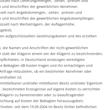
lüsselt nach Lieferungsmengen, -zeiten, -preisen und
und Anschriften der gewerblichen Abnehmer,
sselt nach Angebotsmengen, -zeiten, -preisen und
und Anschriften der gewerblichen Angebotsempfänger,
üsselt nach Werbeträgern, der Auflagenhöhe,
gebiet,
ren aufgeschlüsselten Gestehungskosten und des erzielten
t, die Namen und Anschriften der nicht-gewerblichen
tatt der Klägerin einem von der Klägerin zu bezeichnenden,
pflichteten, in Deutschland ansässigen vereidigten
die Beklagten dB Kosten tragen und ihn ermächtigen und
e Anfrage mitzuteilen, ob ein bestimmter Abnehmer oder
nthalten ist;
m unmittelbaren und/oder mittelbaren Besitz und/oder Eigentum
.1. bezeichneten Erzeugnisse auf eigene Kosten zu vernichten
r Klägerin zu benennenden oder zu beauftragenden
nichtung auf Kosten der Beklagten herauszugeben;
ichneten, seit dem 19.09.2004 im Besitz Dritter befindlichen