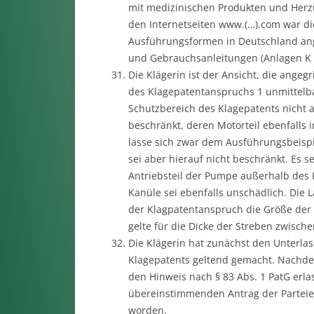
mit medizinischen Produkten und Herzu
den Internetseiten www.(…).com war die
Ausführungsformen in Deutschland ange
und Gebrauchsanleitungen (Anlagen K 10
Die Klägerin ist der Ansicht, die ang
des Klagepatentanspruchs 1 unmittelb
Schutzbereich des Klagepatents nicht 
beschränkt, deren Motorteil ebenfalls 
lasse sich zwar dem Ausführungsbeisp
sei aber hierauf nicht beschränkt. Es s
Antriebsteil der Pumpe außerhalb des 
Kanüle sei ebenfalls unschädlich. Die 
der Klagpatentanspruch die Größe der
gelte für die Dicke der Streben zwisch
Die Klägerin hat zunächst den Unterla
Klagepatents geltend gemacht. Nachde
den Hinweis nach § 83 Abs. 1 PatG erla
übereinstimmenden Antrag der Parteien
worden.