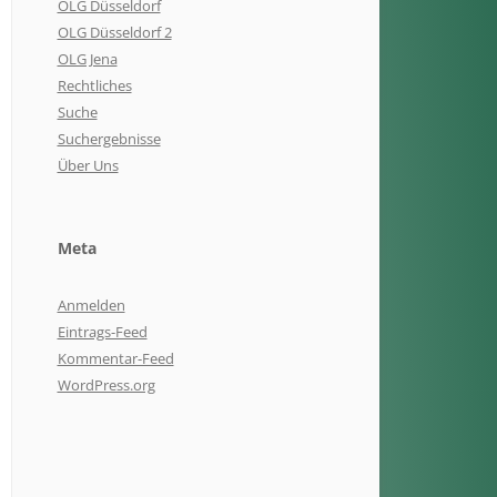
OLG Düsseldorf
OLG Düsseldorf 2
OLG Jena
Rechtliches
Suche
Suchergebnisse
Über Uns
Meta
Anmelden
Eintrags-Feed
Kommentar-Feed
WordPress.org