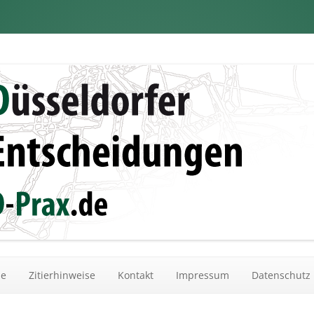
dungen
Zum Inhalt springen
he
Zitierhinweise
Kontakt
Impressum
Datenschutz