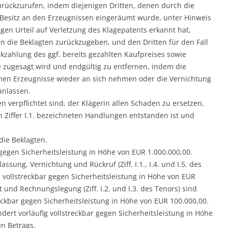
rückzurufen, indem diejenigen Dritten, denen durch die
Besitz an den Erzeugnissen eingeräumt wurde, unter Hinweis
en Urteil auf Verletzung des Klagepatents erkannt hat,
n die Beklagten zurückzugeben, und den Dritten für den Fall
kzahlung des ggf. bereits gezahlten Kaufpreises sowie
ugesagt wird und endgültig zu entfernen, indem die
enen Erzeugnisse wieder an sich nehmen oder die Vernichtung
anlassen.
ten verpflichtet sind, der Klägerin allen Schaden zu ersetzen,
in Ziffer I.1. bezeichneten Handlungen entstanden ist und
 die Beklagten.
ar gegen Sicherheitsleistung in Höhe von EUR 1.000.000,00.
sung, Vernichtung und Rückruf (Ziff. I.1., I.4. und I.5. des
vollstreckbar gegen Sicherheitsleistung in Höhe von EUR
und Rechnungslegung (Ziff. I.2. und I.3. des Tenors) sind
ckbar gegen Sicherheitsleistung in Höhe von EUR 100.000,00.
ert vorläufig vollstreckbar gegen Sicherheitsleistung in Höhe
en Betrags.