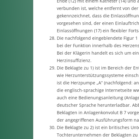
Ende (12) mit einem Katheter (14) und a
verbunden ist, welche entfernt von de
gekennzeichnet, dass die Einlassöffnu
vorgesehen sind, der einen Einlauftrich
Einlassöffnungen (17) ein flexibler Forts
Die nachfolgend eingeblendete Figur 1
bei der Funktion innerhalb des Herzens
Bei der Klägerin handelt es sich um e
Herzinsuffizienz.
Die Beklagte zu 1) ist im Bereich der 
wie Herzunterstützungssysteme einschli
ist die Herzpumpe „A“ (nachfolgend: an
die englisch-sprachige Internetseite www
auch eine Bedienungsanleitung (Anlage
deutscher Sprache herunterladbar. Ab
Beklagten in Anlagenkonvolut B 7 vorg
der angegriffenen Ausführungsform na
Die Beklagte zu 2) ist ein britisches 
Tochterunternehmen der Beklagten zu 1