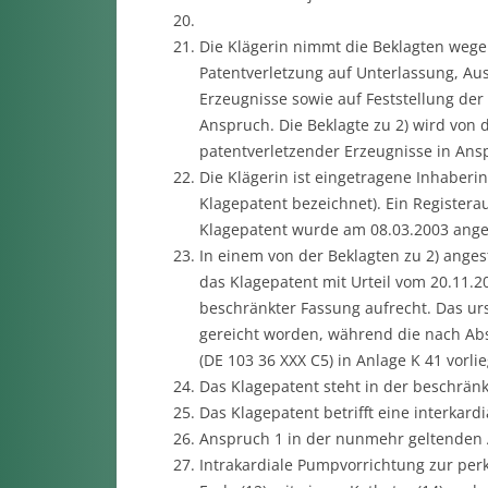
Die Klägerin nimmt die Beklagten weg
Patentverletzung auf Unterlassung, Au
Erzeugnisse sowie auf Feststellung de
Anspruch. Die Beklagte zu 2) wird von 
patentverletzender Erzeugnisse in A
Die Klägerin ist eingetragene Inhaberi
Klagepatent bezeichnet). Ein Registera
Klagepatent wurde am 08.03.2003 angem
In einem von der Beklagten zu 2) anges
das Klagepatent mit Urteil vom 20.11.20
beschränkter Fassung aufrecht. Das ursp
gereicht worden, während die nach Abs
(DE 103 36 XXX C5) in Anlage K 41 vorlie
Das Klagepatent steht in der beschränk
Das Klagepatent betrifft eine interkard
Anspruch 1 in der nunmehr geltenden 
Intrakardiale Pumpvorrichtung zur per