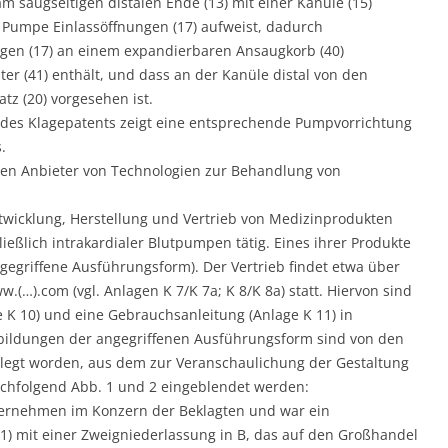
m saugseitigen distalen Ende (13) mit einer Kanüle (15)
r Pumpe Einlassöffnungen (17) aufweist, dadurch
ngen (17) an einem expandierbaren Ansaugkorb (40)
ter (41) enthält, und dass an der Kanüle distal von den
atz (20) vorgesehen ist.
 des Klagepatents zeigt eine entsprechende Pumpvorrichtung
.
inen Anbieter von Technologien zur Behandlung von
Entwicklung, Herstellung und Vertrieb von Medizinprodukten
eßlich intrakardialer Blutpumpen tätig. Eines ihrer Produkte
gegriffene Ausführungsform). Der Vertrieb findet etwa über
.(…).com (vgl. Anlagen K 7/K 7a; K 8/K 8a) statt. Hiervon sind
 K 10) und eine Gebrauchsanleitung (Anlage K 11) in
bildungen der angegriffenen Ausführungsform sind von den
elegt worden, aus dem zur Veranschaulichung der Gestaltung
chfolgend Abb. 1 und 2 eingeblendet werden:
Unternehmen im Konzern der Beklagten und war ein
) mit einer Zweigniederlassung in B, das auf den Großhandel