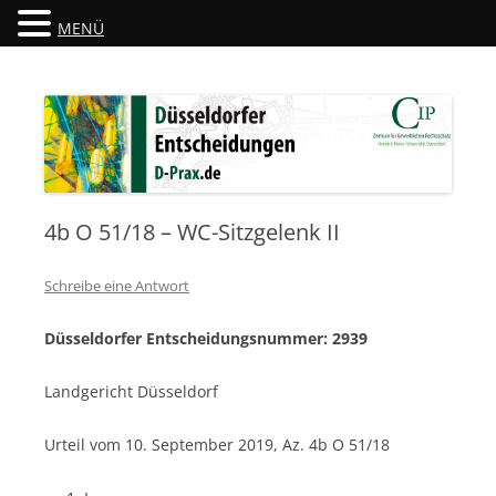
MENÜ
Düsseldorfer Entscheidungen
D-Prax.de
4b O 51/18 – WC-Sitzgelenk II
Schreibe eine Antwort
Düsseldorfer Entscheidungsnummer: 2939
Landgericht Düsseldorf
Urteil vom 10. September 2019, Az. 4b O 51/18