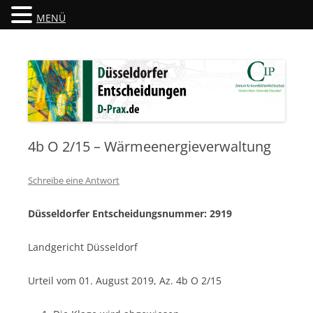
MENÜ
Düsseldorfer Entscheidungen
D-Prax.de
4b O 2/15 – Wärmeenergieverwaltung
Schreibe eine Antwort
Düsseldorfer Entscheidungsnummer: 2919
Landgericht Düsseldorf
Urteil vom 01. August 2019, Az. 4b O 2/15