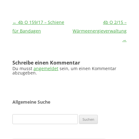
Beitragsnavigation
←
4b O 159/17 – Schiene
4b O 2/15 –
für Bandagen
Wärmeenergieverwaltung
→
Schreibe einen Kommentar
Du musst
angemeldet
sein, um einen Kommentar
abzugeben.
Allgemeine Suche
Suchen
nach: