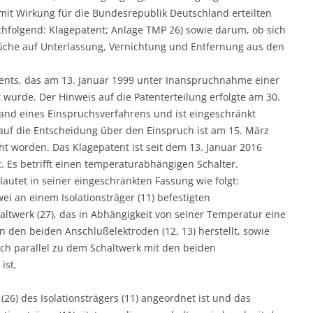
it Wirkung für die Bundesrepublik Deutschland erteilten
chfolgend: Klagepatent; Anlage TMP 26) sowie darum, ob sich
prüche auf Unterlassung, Vernichtung und Entfernung aus den
atents, das am 13. Januar 1999 unter Inanspruchnahme einer
 wurde. Der Hinweis auf die Patenterteilung erfolgte am 30.
tand eines Einspruchsverfahrens und ist eingeschränkt
auf die Entscheidung über den Einspruch ist am 15. März
t worden. Das Klagepatent ist seit dem 13. Januar 2016
t. Es betrifft einen temperaturabhängigen Schalter.
autet in seiner eingeschränkten Fassung wie folgt:
i an einem Isolationsträger (11) befestigten
altwerk (27), das in Abhängigkeit von seiner Temperatur eine
n den beiden Anschlußelektroden (12, 13) herstellt, sowie
isch parallel zu dem Schaltwerk mit den beiden
ist,
26) des Isolationsträgers (11) angeordnet ist und das