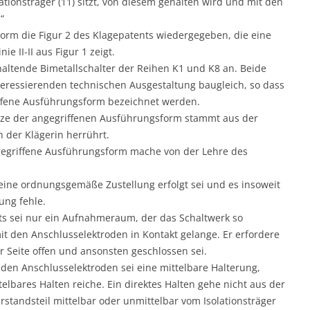
ationsträger (11) sitzt, von diesem gehalten wird und mit den
“
 Form die Figur 2 des Klagepatents wiedergegeben, die eine
ie II-II aus Figur 1 zeigt.
thaltende Bimetallschalter der Reihen K1 und K8 an. Beide
nteressierenden technischen Ausgestaltung baugleich, so dass
riffene Ausführungsform bezeichnet werden.
kizze der angegriffenen Ausführungsform stammt aus der
n der Klägerin herrührt.
angegriffene Ausführungsform mache von der Lehre des
 keine ordnungsgemäße Zustellung erfolgt sei und es insoweit
ung fehle.
s sei nur ein Aufnahmeraum, der das Schaltwerk so
t den Anschlusselektroden in Kontakt gelange. Er erfordere
 Seite offen und ansonsten geschlossen sei.
 den Anschlusselektroden sei eine mittelbare Halterung,
elbares Halten reiche. Ein direktes Halten gehe nicht aus der
rstandsteil mittelbar oder unmittelbar vom Isolationsträger