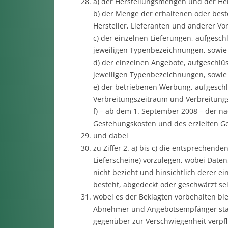
a) der Herstellungsmengen und der Her
b) der Menge der erhaltenen oder best
Hersteller, Lieferanten und anderer Vor
c) der einzelnen Lieferungen, aufgesch
jeweiligen Typenbezeichnungen, sowi
d) der einzelnen Angebote, aufgeschlü
jeweiligen Typenbezeichnungen, sowi
e) der betriebenen Werbung, aufgesch
Verbreitungszeitraum und Verbreitungs
f) – ab dem 1. September 2008 – der n
Gestehungskosten und des erzielten G
und dabei
zu Ziffer 2. a) bis c) die entsprechend
Lieferscheine) vorzulegen, wobei Date
nicht bezieht und hinsichtlich derer e
besteht, abgedeckt oder geschwärzt se
wobei es der Beklagten vorbehalten bl
Abnehmer und Angebotsempfänger statt
gegenüber zur Verschwiegenheit verpfli