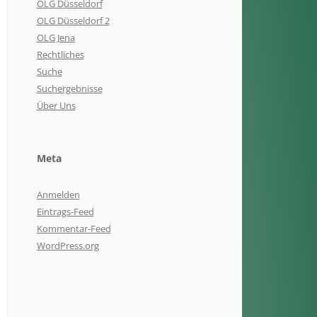
OLG Düsseldorf
OLG Düsseldorf 2
OLG Jena
Rechtliches
Suche
Suchergebnisse
Über Uns
Meta
Anmelden
Eintrags-Feed
Kommentar-Feed
WordPress.org