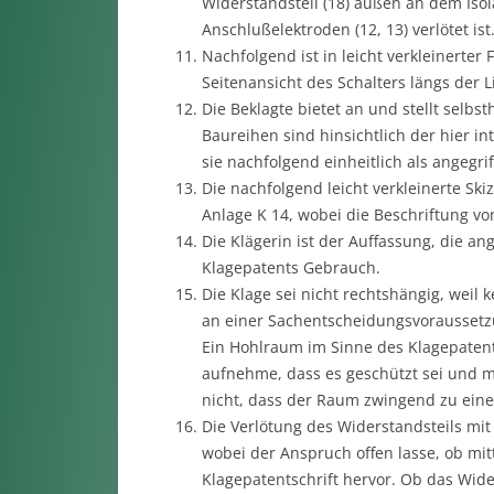
Widerstandsteil (18) außen an dem Isol
Anschlußelektroden (12, 13) verlötet ist.
Nachfolgend ist in leicht verkleinerter
Seitenansicht des Schalters längs der Lin
Die Beklagte bietet an und stellt selbs
Baureihen sind hinsichtlich der hier i
sie nachfolgend einheitlich als angeg
Die nachfolgend leicht verkleinerte S
Anlage K 14, wobei die Beschriftung vo
Die Klägerin ist der Auffassung, die 
Klagepatents Gebrauch.
Die Klage sei nicht rechtshängig, weil
an einer Sachentscheidungsvoraussetz
Ein Hohlraum im Sinne des Klagepatent
aufnehme, dass es geschützt sei und mi
nicht, dass der Raum zwingend zu einer
Die Verlötung des Widerstandsteils mit
wobei der Anspruch offen lasse, ob mitt
Klagepatentschrift hervor. Ob das Wide