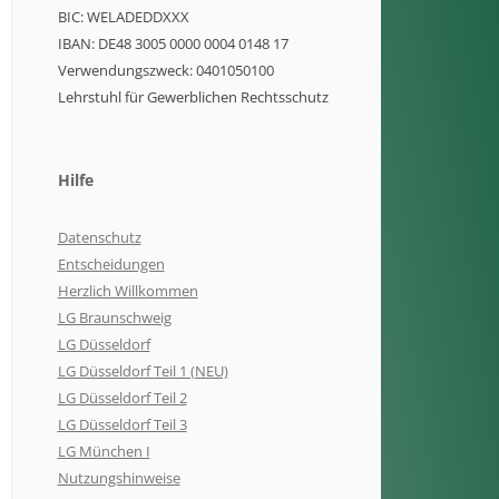
BIC: WELADEDDXXX
IBAN: DE48 3005 0000 0004 0148 17
Verwendungszweck: 0401050100
Lehrstuhl für Gewerblichen Rechtsschutz
Hilfe
Datenschutz
Entscheidungen
Herzlich Willkommen
LG Braunschweig
LG Düsseldorf
LG Düsseldorf Teil 1 (NEU)
LG Düsseldorf Teil 2
LG Düsseldorf Teil 3
LG München I
Nutzungshinweise