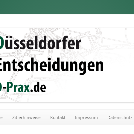
dungen
Zum Inhalt springen
he
Zitierhinweise
Kontakt
Impressum
Datenschutz