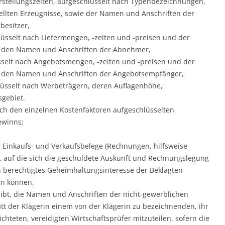
stellungszeiten, aufgeschlüsselt nach Typenbezeichnungen,
ellten Erzeugnisse, sowie der Namen und Anschriften der
besitzer,
lüsselt nach Liefermengen, -zeiten und -preisen und der
e den Namen und Anschriften der Abnehmer,
sselt nach Angebotsmengen, -zeiten und -preisen und der
e den Namen und Anschriften der Angebotsempfänger,
lüsselt nach Werbeträgern, deren Auflagenhöhe,
gebiet.
ach den einzelnen Kostenfaktoren aufgeschlüsselten
ewinns;
en Einkaufs- und Verkaufsbelege (Rechnungen, hilfsweise
n, auf die sich die geschuldete Auskunft und Rechnungslegung
in berechtigtes Geheimhaltungsinteresse der Beklagten
in können,
eibt, die Namen und Anschriften der nicht-gewerblichen
 der Klägerin einem von der Klägerin zu bezeichnenden, ihr
chteten, vereidigten Wirtschaftsprüfer mitzuteilen, sofern die