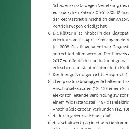
Schadensersatz wegen Verletzung des m
europäischen Patents 0 951 XXX B2 (na
der Rechtsstreit hinsichtlich der Ans
Vertriebswegen erledigt hat.
Die Klägerin ist Inhaberin des Klagep
Priorität vom 16. April 1998 angemeldet
Juli 2008. Das Klagepatent war Gegens
aufrechterhalten worden. Der Hinweis 
2017 veröffentlicht und bekannt gemach
erloschen und steht nicht mehr in Kraf
Der hier geltend gemachte Anspruch 1 l
„Temperaturabhängiger Schalter mit zwe
Anschlußelektroden (12, 13), einem Sch
elektrisch leitende Verbindung zwische
einem Widerstandsteil (18), das elektr
Anschlußelektroden verbunden (12, 13) 
dadurch gekennzeichnet, daß
das Schaltwerk (27) in einem Hohlraum (