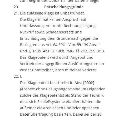
zum Begriff des „Änderns“ der Daten anlege.
Entscheidungsgründe
Die zulässige Klage ist unbegründet.
Die Klägerin hat keinen Anspruch auf
Unterlassung, Auskunft, Rechnungslegung,
Rückruf sowie Schadensersatz und
Entschädigung dem Grunde nach gegen die
Beklagten aus Art. 64 EPÜ i.V.m. §§ 139 Abs. 1
und 2, 140a, Abs. 3, 140b PatG, §§ 242, 259 BGB.
Das Klagepatent wird durch Angebot und
Vertrieb der angegriffenen Ausführungsformen
weder unmittelbar, noch mittelbar verletzt.
I.
Das Klagepatent beschreibt in Abs. [0002]
(Absätze ohne Bezugsangabe sind im Folgenden
solche des Klagepatents) als Stand der Technik,
dass sich Schließsysteme etabliert hätten, die
auf einer elektronischen und/oder optischen
Datenübertragung basierten. Dabei sei der zu