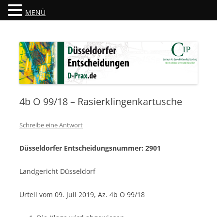
MENÜ
Düsseldorfer Entscheidungen
D-Prax.de
4b O 99/18 – Rasierklingenkartusche
Schreibe eine Antwort
Düsseldorfer Entscheidungsnummer: 2901
Landgericht Düsseldorf
Urteil vom 09. Juli 2019, Az. 4b O 99/18