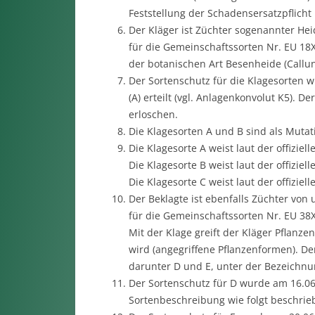
Feststellung der Schadensersatzpflicht
Der Kläger ist Züchter sogenannter Hei
für die Gemeinschaftssorten Nr. EU 18XX
der botanischen Art Besenheide (Callun
Der Sortenschutz für die Klagesorten w
(A) erteilt (vgl. Anlagenkonvolut K5). D
erloschen.
Die Klagesorten A und B sind als Muta
Die Klagesorte A weist laut der offizi
Die Klagesorte B weist laut der offizi
Die Klagesorte C weist laut der offizi
Der Beklagte ist ebenfalls Züchter von
für die Gemeinschaftssorten Nr. EU 38X
Mit der Klage greift der Kläger Pflanz
wird (angegriffene Pflanzenformen). De
darunter D und E, unter der Bezeichnun
Der Sortenschutz für D wurde am 16.06.20
Sortenbeschreibung wie folgt beschrie