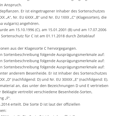
 in Anspruch.
depflanzen. Er ist eingetragener Inhaber des Sortenschutzes
X „A“, Nr. EU 6XXX „B“ und Nr. EU 1XXX „C“ (Klagesorten), die
a vulgaris) angehören.
urde am 15.10.1996 (C), am 15.01.2001 (B) und am 17.07.2006
er Sortenschutz für C ist am 01.11.2018 durch Zeitablauf
tionen aus der Klagesorte C hervorgegangen.
ellen Sortenbeschreibung folgende Ausprägungsmerkmale auf:
ellen Sortenbeschreibung folgende Ausprägungsmerkmale auf:
ellen Sortenbeschreibung folgende Ausprägungsmerkmale auf:
 unter anderem Besenheide. Er ist Inhaber des Sortenschutzes
XX „D“ (nachfolgend: D) und Nr. EU 30XXX „E“ (nachfolgend: E).
enmaterial an, das unter den Bezeichnungen D und E vertrieben
r Beklagte vertreibt verschiedene Besenheide-Sorten,
g „F“.
14 erteilt. Die Sorte D ist laut der offiziellen
ben: