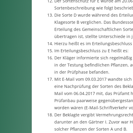
Der Sortenschutz für E wurde am 20.06.20
Sortenbeschreibung wie folgt beschrie
Die Sorte D wurde während des Erteilun
Klagesorte B verglichen. Das Bundesso
Erteilung des Gemeinschaftlichen Sort
übertragen ist, stellte Unterschiede in
Hierzu heißt es im Erteilungsbeschluss
Im Erteilungsbeschluss zu E heißt es:
Der Kläger informierte sich regelmäßi
in der Testung befindlichen Pflanzen, 
in der Prüfphase befanden.
Mit E-Mail vom 09.03.2017 wandte sich
eine Nachprüfung der Sorten des Beklag
Mail vom 06.04.2017 mit, das Prüfamt h
Prüfanbau paarweise gegenübergestand
worden wären (E-Mail-Schriftverkehr vo
Der Beklagte vergibt Vermehrungsrecht
darunter an den Gärtner I. Zuvor war He
solcher Pflanzen der Sorten A und B.