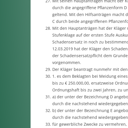
Mit seinen Hauptanträgen macht der Kl
durch die angegriffene Pflanzenform D 
geltend. Mit den Hilfsanträgen macht d
C durch beide angegriffenen Pflanzenf
Mit den Hauptanträgen hat der Kläger
Stufenklage auf der ersten Stufe Ausku
Schadensersatz in noch zu bestimmend
12.03.2019 hat der Kläger den Schaden
der Schadensersatzpflicht dem Grunde 
vorgenommen.
Der Kläger beantragt nunmehr mit den
1. es dem Beklagten bei Meidung eines
bis zu € 250.000,00, ersatzweise Ordn
Ordnungshaft bis zu zwei Jahren, zu un
a) der unter der Bezeichnung D angeb
durch die nachstehend wiedergegebene
b) der unter der Bezeichnung E angeb
durch die nachstehend wiedergegebene
für gewerbliche Zwecke zu vermehren, 