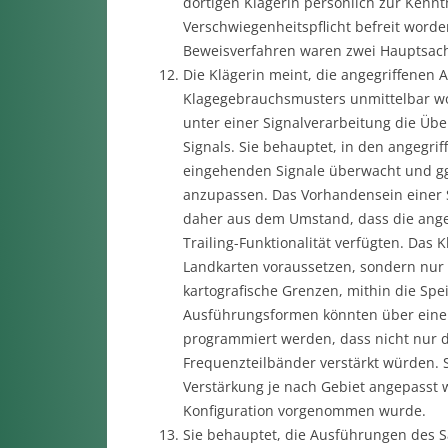
dortigen Klägerin persönlich zur Kennt
Verschwiegenheitspflicht befreit word
Beweisverfahren waren zwei Hauptsach
Die Klägerin meint, die angegriffenen
Klagegebrauchsmusters unmittelbar w
unter einer Signalverarbeitung die Üb
Signals. Sie behauptet, in den angegr
eingehenden Signale überwacht und ggf
anzupassen. Das Vorhandensein einer 
daher aus dem Umstand, dass die ange
Trailing-Funktionalität verfügten. Da
Landkarten voraussetzen, sondern nur 
kartografische Grenzen, mithin die Spe
Ausführungsformen könnten über eine 
programmiert werden, dass nicht nur 
Frequenzteilbänder verstärkt würden. S
Verstärkung je nach Gebiet angepasst
Konfiguration vorgenommen wurde.
Sie behauptet, die Ausführungen des S