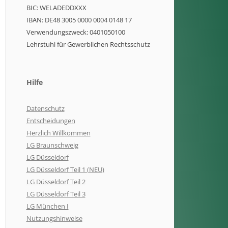
BIC: WELADEDDXXX
IBAN: DE48 3005 0000 0004 0148 17
Verwendungszweck: 0401050100
Lehrstuhl für Gewerblichen Rechtsschutz
Hilfe
Datenschutz
Entscheidungen
Herzlich Willkommen
LG Braunschweig
LG Düsseldorf
LG Düsseldorf Teil 1 (NEU)
LG Düsseldorf Teil 2
LG Düsseldorf Teil 3
LG München I
Nutzungshinweise