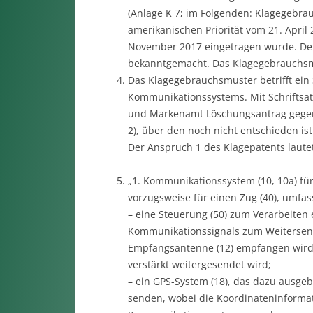
(Anlage K 7; im Folgenden: Klagegebra
amerikanischen Priorität vom 21. Apri
November 2017 eingetragen wurde. Der
bekanntgemacht. Das Klagegebrauchsmu
Das Klagegebrauchsmuster betrifft ein
Kommunikationssystems. Mit Schriftsat
und Markenamt Löschungsantrag gegen
2), über den noch nicht entschieden ist
Der Anspruch 1 des Klagepatents lautet
„1. Kommunikationssystem (10, 10a) fü
vorzugsweise für einen Zug (40), umfas
– eine Steuerung (50) zum Verarbeiten
Kommunikationssignals zum Weitersen
Empfangsantenne (12) empfangen wird 
verstärkt weitergesendet wird;
– ein GPS-System (18), das dazu ausgeb
senden, wobei die Koordinateninforma