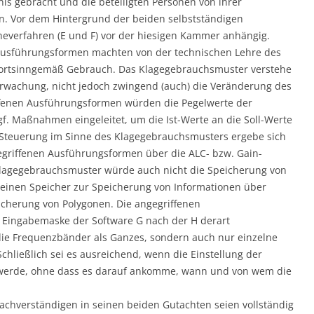
nis gebracht und die beteiligten Personen von ihrer
en. Vor dem Hintergrund der beiden selbstständigen
everfahren (E und F) vor der hiesigen Kammer anhängig.
 Ausführungsformen machten von der technischen Lehre des
ortsinngemäß Gebrauch. Das Klagegebrauchsmuster verstehe
erwachung, nicht jedoch zwingend (auch) die Veränderung des
iffenen Ausführungsformen würden die Pegelwerte der
. Maßnahmen eingeleitet, um die Ist-Werte an die Soll-Werte
Steuerung im Sinne des Klagegebrauchsmusters ergebe sich
griffenen Ausführungsformen über die ALC- bzw. Gain-
s Klagegebrauchsmuster würde auch nicht die Speicherung von
einen Speicher zur Speicherung von Informationen über
icherung von Polygonen. Die angegriffenen
Eingabemaske der Software G nach der H derart
die Frequenzbänder als Ganzes, sondern auch nur einzelne
chließlich sei es ausreichend, wenn die Einstellung der
 werde, ohne dass es darauf ankomme, wann und von wem die
achverständigen in seinen beiden Gutachten seien vollständig