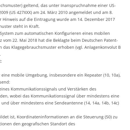
uchsmuster) geltend, das unter Inanspruchnahme einer US-
l 2009 (US 427XXX) am 24. März 2010 angemeldet und am 8.
 Hinweis auf die Eintragung wurde am 14. Dezember 2017
ster steht in Kraft.
 System zum automatischen Konfigurieren eines mobilen
z vom 22. Mai 2018 hat die Beklagte beim Deutschen Patent-
 das Klagegebrauchsmuster erhoben (vgl. Anlagenkonvolut B
.
:
r eine mobile Umgebung, insbesondere ein Repeater (10, 10a),
send:
 eines Kommunikationssignals und Verstärken des
den, wobei das Kommunikationssignal über mindestens eine
und über mindestens eine Sendeantenne (14, 14a, 14b, 14c)
ildet ist, Koordinateninformationen an die Steuerung (50) zu
tionen den geografischen Standort des