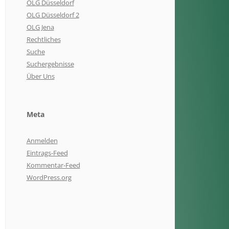
OLG Düsseldorf
OLG Düsseldorf 2
OLG Jena
Rechtliches
Suche
Suchergebnisse
Über Uns
Meta
Anmelden
Eintrags-Feed
Kommentar-Feed
WordPress.org