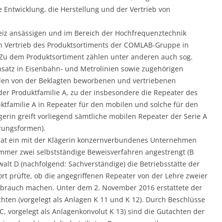
e Entwicklung, die Herstellung und der Vertrieb von
weiz ansässigen und im Bereich der Hochfrequenztechnik
n Vertrieb des Produktsortiments der COMLAB-Gruppe in
 Zu dem Produktsortiment zählen unter anderen auch sog.
nsatz in Eisenbahn- und Metrolinien sowie zugehörigen
den von der Beklagten beworbenen und vertriebenen
er Produktfamilie A, zu der insbesondere die Repeater des
uktfamilie A in Repeater für den mobilen und solche für den
ägerin greift vorliegend sämtliche mobilen Repeater der Serie A
rungsformen).
 hat ein mit der Klägerin konzernverbundenes Unternehmen
ammer zwei selbstständige Beweisverfahren angestrengt (B
lt D (nachfolgend: Sachverständige) die Betriebsstätte der
t prüfte, ob die angegriffenen Repeater von der Lehre zweier
Gebrauch machen. Unter dem 2. November 2016 erstattete der
chten (vorgelegt als Anlagen K 11 und K 12). Durch Beschlüsse
, vorgelegt als Anlagenkonvolut K 13) sind die Gutachten der