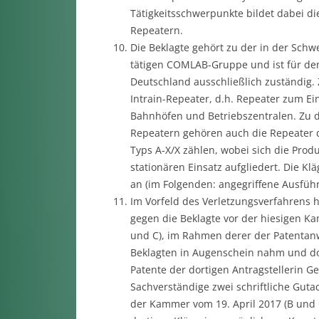
Tätigkeitsschwerpunkte bildet dabei di
Repeatern.
Die Beklagte gehört zu der in der Sch
tätigen COMLAB-Gruppe und ist für de
Deutschland ausschließlich zuständig.
Intrain-Repeater, d.h. Repeater zum Ei
Bahnhöfen und Betriebszentralen. Zu 
Repeatern gehören auch die Repeater d
Typs A-X/X zählen, wobei sich die Prod
stationären Einsatz aufgliedert. Die Kl
an (im Folgenden: angegriffene Ausfüh
Im Vorfeld des Verletzungsverfahrens
gegen die Beklagte vor der hiesigen K
und C), im Rahmen derer der Patentanwa
Beklagten in Augenschein nahm und dor
Patente der dortigen Antragstellerin 
Sachverständige zwei schriftliche Guta
der Kammer vom 19. April 2017 (B und C