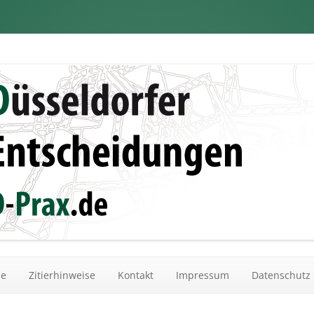
dungen
Zum Inhalt springen
he
Zitierhinweise
Kontakt
Impressum
Datenschutz